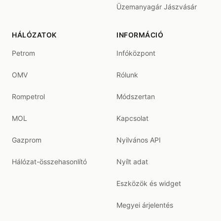
Üzemanyagár Jászvásár
HÁLÓZATOK
INFORMÁCIÓ
Petrom
Infóközpont
OMV
Rólunk
Rompetrol
Módszertan
MOL
Kapcsolat
Gazprom
Nyilvános API
Hálózat-összehasonlító
Nyílt adat
Eszközök és widget
Megyei árjelentés