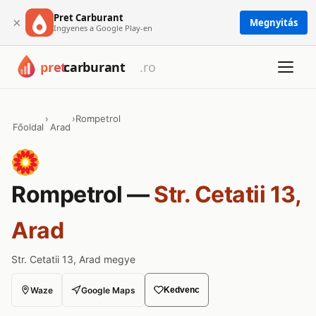
Pret Carburant
×
Megnyitás
Ingyenes a Google Play-en
›
›
Rompetrol
Főoldal
Arad
Rompetrol —
Str. Cetatii 13,
Arad
Str. Cetatii 13, Arad megye
Waze
Google Maps
Kedvenc