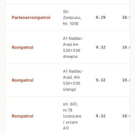
Str.
Partenerrompetrol
Zimbrului,
9.29
10.59
Nr. 101B
A1 Nadlac-
Arad km
Rompetrol
9.32
10.63
530+536
dreapta
A1 Nadlac-
Arad, Km
Rompetrol
9.32
10.63
530+536
stanga
str. 601,
nr.78
Rompetrol
(coborare
9.32
10.63
/ urcare
A1)