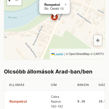
Rompetrol
×
Str. Cetatii 13
⛽
|
© OpenStreetMap © CARTO
Leaflet
Olcsóbb állomások Arad-ban/ben
ÁLLOMÁS
CÍM
BENZIN
GÁZO
Calea
Rompetrol
Radnei
9.26
10.57
190-192