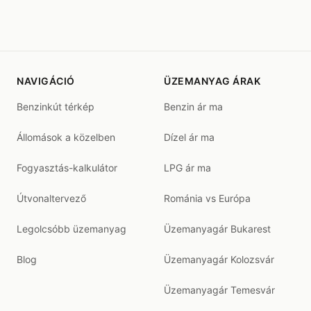
NAVIGÁCIÓ
ÜZEMANYAG ÁRAK
Benzinkút térkép
Benzin ár ma
Állomások a közelben
Dízel ár ma
Fogyasztás-kalkulátor
LPG ár ma
Útvonaltervező
Románia vs Európa
Legolcsóbb üzemanyag
Üzemanyagár Bukarest
Blog
Üzemanyagár Kolozsvár
Üzemanyagár Temesvár