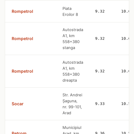
Piata
Rompetrol
9.32
10.63
Eroilor 8
Autostrada
A1, km
Rompetrol
9.32
10.63
558+380
stanga
Autostrada
A1, km
Rompetrol
9.32
10.63
558+380
dreapta
Str. Andrei
Șaguna,
Socar
9.33
10.53
nr. 99-101,
Arad
Municipiul
Petrom
Arad, km.
9.36
10.57