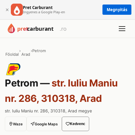
Pret Carburant
×
Megnyitás
Ingyenes a Google Play-en
›
›
Petrom
Főoldal
Arad
Petrom —
str. Iuliu Maniu
nr. 286, 310318, Arad
str. Iuliu Maniu nr. 286, 310318, Arad megye
Waze
Google Maps
Kedvenc