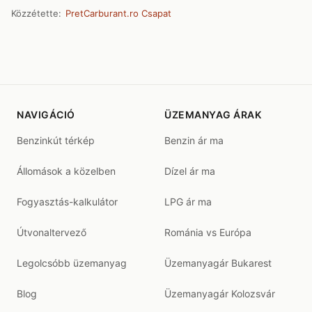
Közzétette:
PretCarburant.ro Csapat
NAVIGÁCIÓ
ÜZEMANYAG ÁRAK
Benzinkút térkép
Benzin ár ma
Állomások a közelben
Dízel ár ma
Fogyasztás-kalkulátor
LPG ár ma
Útvonaltervező
Románia vs Európa
Legolcsóbb üzemanyag
Üzemanyagár Bukarest
Blog
Üzemanyagár Kolozsvár