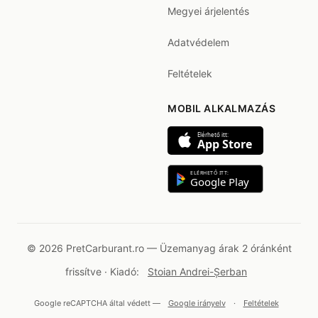
Megyei árjelentés
Adatvédelem
Feltételek
MOBIL ALKALMAZÁS
Elérhető itt:
App Store
ELÉRHETŐ ITT:
Google Play
© 2026 PretCarburant.ro — Üzemanyag árak 2 óránként
frissítve · Kiadó:
Stoian Andrei-Șerban
Google reCAPTCHA által védett —
Google irányelv
·
Feltételek