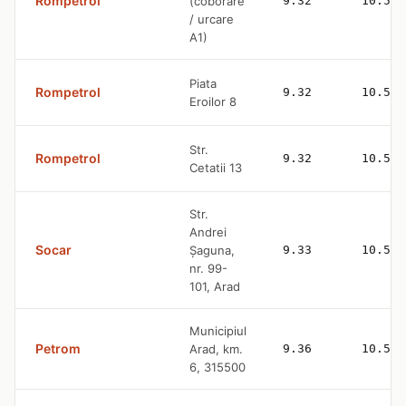
Rompetrol
(coborare
9.32
10.59
/ urcare
A1)
Piata
Rompetrol
9.32
10.59
Eroilor 8
Str.
Rompetrol
9.32
10.59
Cetatii 13
Str.
Andrei
Socar
Șaguna,
9.33
10.53
nr. 99-
101, Arad
Municipiul
Petrom
Arad, km.
9.36
10.57
6, 315500