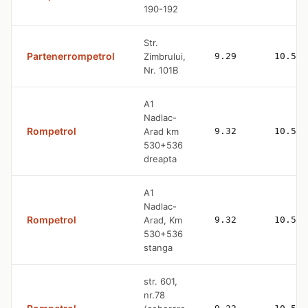
190-192
Str.
Partenerrompetrol
Zimbrului,
9.29
10.59
Nr. 101B
A1
Nadlac-
Rompetrol
Arad km
9.32
10.59
530+536
dreapta
A1
Nadlac-
Rompetrol
Arad, Km
9.32
10.59
530+536
stanga
str. 601,
nr.78