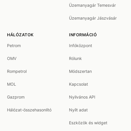
Üzemanyagár Temesvár
Üzemanyagár Jászvásár
HÁLÓZATOK
INFORMÁCIÓ
Petrom
Infóközpont
OMV
Rólunk
Rompetrol
Módszertan
MOL
Kapcsolat
Gazprom
Nyilvános API
Hálózat-összehasonlító
Nyílt adat
Eszközök és widget