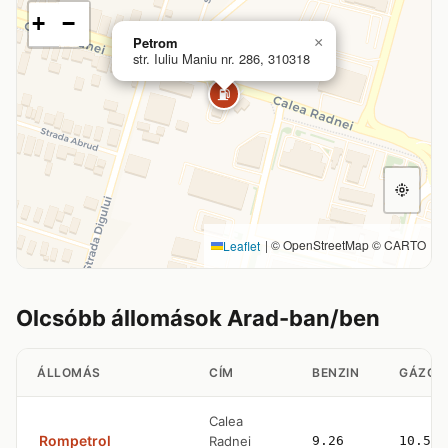
+
−
Petrom
×
str. Iuliu Maniu nr. 286, 310318
⛽
|
© OpenStreetMap © CARTO
Leaflet
Olcsóbb állomások Arad-ban/ben
ÁLLOMÁS
CÍM
BENZIN
GÁZOL
Calea
Rompetrol
Radnei
9.26
10.53