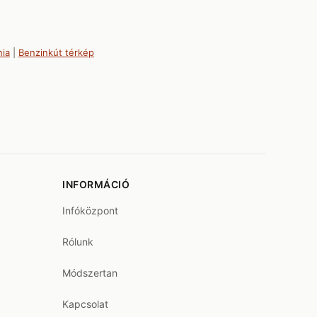
nia
|
Benzinkút térkép
INFORMÁCIÓ
Infóközpont
Rólunk
Módszertan
Kapcsolat