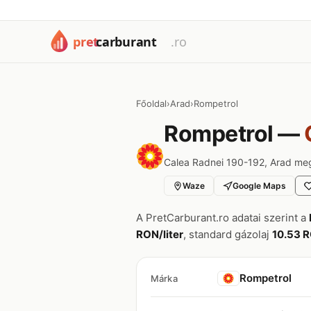
Főoldal
›
Arad
›
Rompetrol
Rompetrol —
Calea Radnei 190-192, Arad me
Waze
Google Maps
A PretCarburant.ro adatai szerint a
RON/liter
, standard gázolaj
10.53 R
Rompetrol
Márka