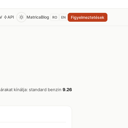
EV
API
Matrica
Blog
Figyelmeztetések
RO
EN
árakat kínálja: standard benzin
9.26