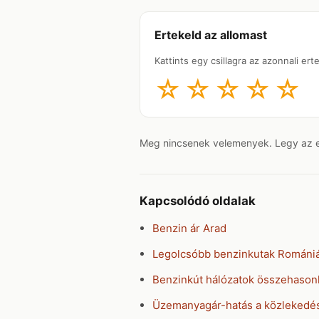
Ertekeld az allomast
Kattints egy csillagra az azonnali er
☆
☆
☆
☆
☆
Meg nincsenek velemenyek. Legy az els
Kapcsolódó oldalak
Benzin ár Arad
Legolcsóbb benzinkutak Románi
Benzinkút hálózatok összehasonl
Üzemanyagár-hatás a közlekedé