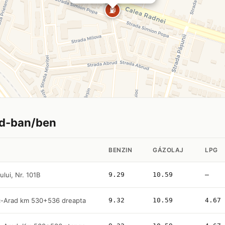
⛽
ad-ban/ben
BENZIN
GÁZOLAJ
LPG
ului, Nr. 101B
9.29
10.59
—
c-Arad km 530+536 dreapta
9.32
10.59
4.67