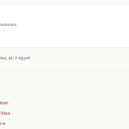
tekeleshez.
o, aki ir egyet!
ában
ítása
sre