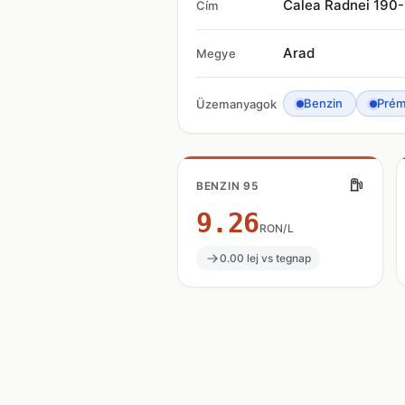
Calea Radnei 190
Cím
Arad
Megye
Benzin
Prém
Üzemanyagok
BENZIN 95
9.26
RON/L
0.00 lej vs tegnap