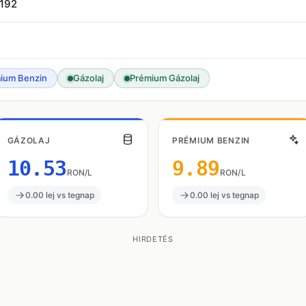
-192
ium Benzin
Gázolaj
Prémium Gázolaj
GÁZOLAJ
PRÉMIUM BENZIN
10.53
9.89
RON/L
RON/L
0.00 lej vs tegnap
0.00 lej vs tegnap
HIRDETÉS