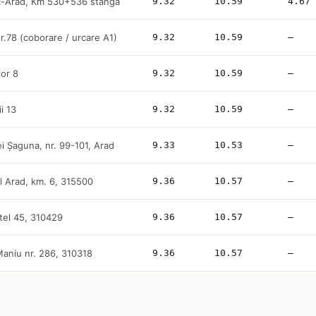
c-Arad, Km 530+536 stanga
9.32
10.59
4.67
nr.78 (coborare / urcare A1)
9.32
10.59
—
lor 8
9.32
10.59
—
ii 13
9.32
10.59
—
ei Șaguna, nr. 99-101, Arad
9.33
10.53
—
l Arad, km. 6, 315500
9.36
10.57
—
tel 45, 310429
9.36
10.57
—
 Maniu nr. 286, 310318
9.36
10.57
—