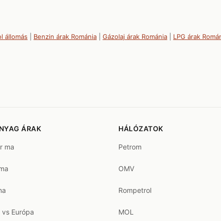
l állomás
|
Benzin árak Románia
|
Gázolaj árak Románia
|
LPG árak Romá
NYAG ÁRAK
HÁLÓZATOK
ár ma
Petrom
 ma
OMV
ma
Rompetrol
 vs Európa
MOL