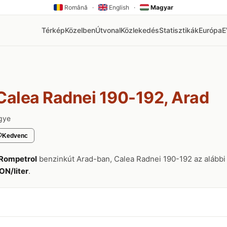
Română
·
English
·
Magyar
Térkép
Közelben
Útvonal
Közlekedés
Statisztikák
Európa
Calea Radnei 190-192, Arad
gye
Kedvenc
Rompetrol
benzinkút Arad-ban, Calea Radnei 190-192 az alábbi 
ON/liter
.