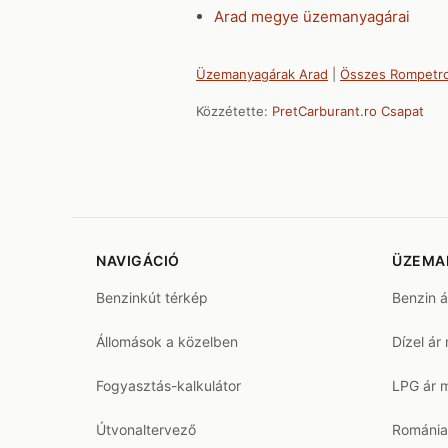
Arad megye üzemanyagárai
Üzemanyagárak Arad
|
Összes Rompetro
Közzétette:
PretCarburant.ro Csapat
NAVIGÁCIÓ
ÜZEMA
Benzinkút térkép
Benzin 
Állomások a közelben
Dízel ár
Fogyasztás-kalkulátor
LPG ár 
Útvonaltervező
Románia