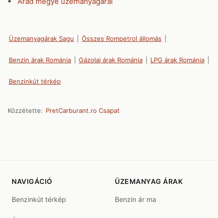
Arad megye üzemanyagárai
Üzemanyagárak Sagu
|
Összes Rompetrol állomás
|
Benzin árak Románia
|
Gázolaj árak Románia
|
LPG árak Románia
|
Benzinkút térkép
Közzétette:
PretCarburant.ro Csapat
NAVIGÁCIÓ
ÜZEMANYAG ÁRAK
Benzinkút térkép
Benzin ár ma