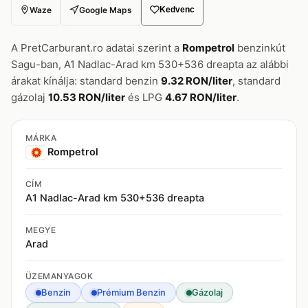
Waze
Google Maps
Kedvenc
A PretCarburant.ro adatai szerint a
Rompetrol
benzinkút
Sagu-ban, A1 Nadlac-Arad km 530+536 dreapta az alábbi
árakat kínálja: standard benzin
9.32 RON/liter
, standard
gázolaj
10.53 RON/liter
és LPG
4.67 RON/liter
.
MÁRKA
Rompetrol
CÍM
A1 Nadlac-Arad km 530+536 dreapta
MEGYE
Arad
ÜZEMANYAGOK
Benzin
Prémium Benzin
Gázolaj