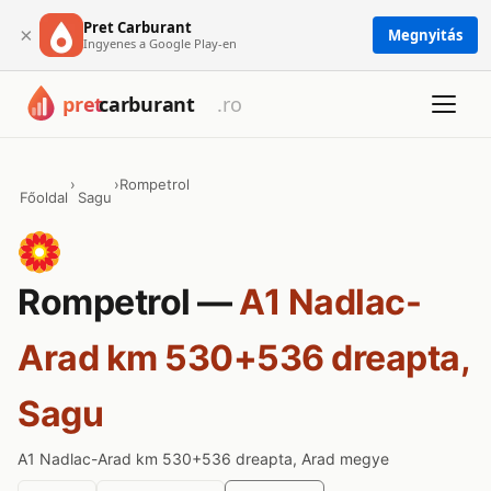
Pret Carburant
×
Megnyitás
Ingyenes a Google Play-en
›
›
Rompetrol
Főoldal
Sagu
Rompetrol —
A1 Nadlac-
Arad km 530+536 dreapta,
Sagu
A1 Nadlac-Arad km 530+536 dreapta, Arad megye