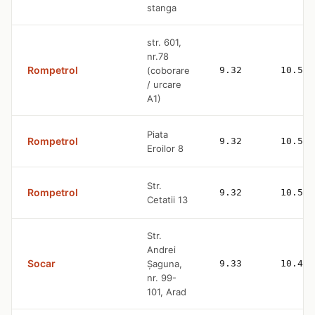
stanga
str. 601,
nr.78
Rompetrol
(coborare
9.32
10.53
/ urcare
A1)
Piata
Rompetrol
9.32
10.53
Eroilor 8
Str.
Rompetrol
9.32
10.53
Cetatii 13
Str.
Andrei
Socar
Șaguna,
9.33
10.43
nr. 99-
101, Arad