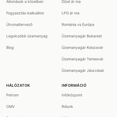
Állomások a közelben
Dízel ár ma
Fogyasztás-kalkulátor
LPG ár ma
Útvonaltervező
Románia vs Európa
Legolcsóbb üzemanyag
Üzemanyagár Bukarest
Blog
Üzemanyagár Kolozsvár
Üzemanyagár Temesvár
Üzemanyagár Jászvásár
HÁLÓZATOK
INFORMÁCIÓ
Petrom
Infóközpont
OMV
Rólunk