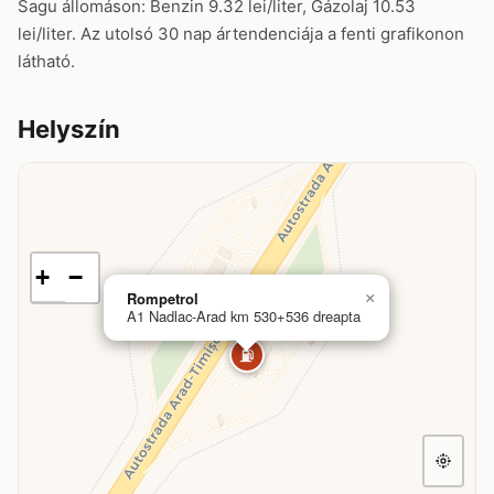
Sagu állomáson: Benzin 9.32 lei/liter, Gázolaj 10.53
lei/liter. Az utolsó 30 nap ártendenciája a fenti grafikonon
látható.
Helyszín
+
−
Rompetrol
×
A1 Nadlac-Arad km 530+536 dreapta
⛽