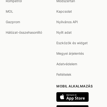
Rompetrol
Módszertan
MOL
Kapcsolat
Gazprom
Nyilvános API
Hálózat-összehasonlító
Nyílt adat
Eszközök és widget
Megyei árjelentés
Adatvédelem
Feltételek
MOBIL ALKALMAZÁS
Elérhető itt:
App Store