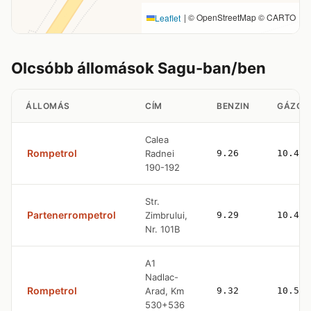
|
© OpenStreetMap © CARTO
Leaflet
Olcsóbb állomások Sagu-ban/ben
ÁLLOMÁS
CÍM
BENZIN
GÁZOL
Calea
Rompetrol
Radnei
9.26
10.47
190-192
Str.
Partenerrompetrol
Zimbrului,
9.29
10.45
Nr. 101B
A1
Nadlac-
Rompetrol
Arad, Km
9.32
10.53
530+536