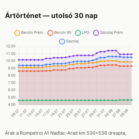
Ártörténet — utolsó 30 nap
Árak a Rompetrol A1 Nadlac-Arad km 530+536 dreapta,