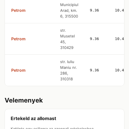
Municipiul
Petrom
Arad, km.
9.36
10.47
6, 315500
str.
Musetel
Petrom
9.36
10.47
45,
310429
str. Iuliu
Maniu nr.
Petrom
9.36
10.47
286,
310318
Velemenyek
Ertekeld az allomast
Kattints egy csillagra az azonnali ertekeleshez.