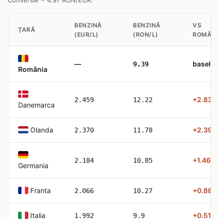
Conversie ~ 4.97 RON/EUR.
BENZINĂ
BENZINĂ
VS
ȚARĂ
(EUR/L)
(RON/L)
ROMÂNI
—
baselin
9.39
România
+2.83 le
2.459
12.22
Danemarca
Olanda
+2.39 le
2.370
11.78
+1.46 le
2.184
10.85
Germania
Franta
+0.88 le
2.066
10.27
Italia
+0.51 le
1.992
9.9