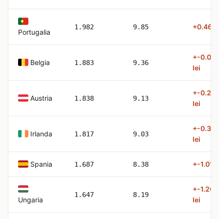
+0.46 le
1.982
9.85
Portugalia
+-0.03
Belgia
1.883
9.36
lei
+-0.26
Austria
1.838
9.13
lei
+-0.36
Irlanda
1.817
9.03
lei
Spania
+-1.01 l
1.687
8.38
+-1.20
1.647
8.19
Ungaria
lei