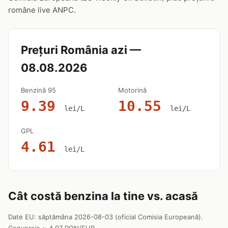
române live ANPC.
Prețuri România azi —
08.08.2026
Benzină 95
Motorină
9.39
10.55
lei/L
lei/L
GPL
4.61
lei/L
Cât costă benzina la tine vs. acasă
Date EU: săptămâna 2026-08-03 (oficial Comisia Europeană).