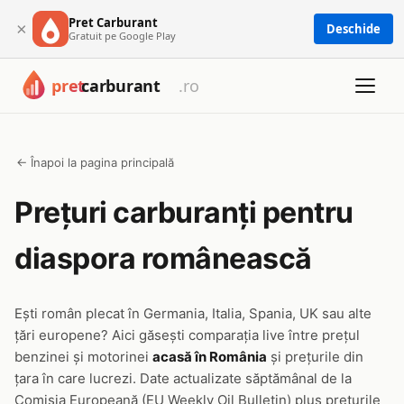
Pret Carburant
×
Deschide
Gratuit pe Google Play
← Înapoi la pagina principală
Prețuri carburanți pentru
diaspora românească
Ești român plecat în Germania, Italia, Spania, UK sau alte
țări europene? Aici găsești comparația live între prețul
benzinei și motorinei
acasă în România
și prețurile din
țara în care lucrezi. Date actualizate săptămânal de la
Comisia Europeană (EU Weekly Oil Bulletin) plus prețurile