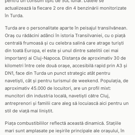
pentru un consum tipic de 50L lunar. Datele se
actualizează la fiecare 2 ore din 4 benzinării monitorizate
în Turda.
Turda are o personalitate aparte în peisajul transilvănean.
Oraș cu rădăcini adânci în istoria Transilvaniei, cu o piață
centrală frumoasă și cu celebra salină care atrage turiști
din toată Europa, el este și unul dintre satelitii cei mai
importanți ai Cluj-Napoca. Distanța de aproximativ 30 de
kilometri între cele două orașe, accesibilă rapid prin A3 și
DN1, face din Turda un punct strategic atât pentru
navetiști, cât și pentru turismul de weekend. Populația, de
aproximativ 45.000 de locuitori, are un profil mixt:
muncitori din industria locală, navetiști către Cluj,
antreprenori și familii care aleg să locuiască aici pentru un
stil de viață mai liniștit.
Piața combustibililor reflectă această dinamică. Stațiile
mari sunt amplasate pe ieșirile principale ale orașului, în