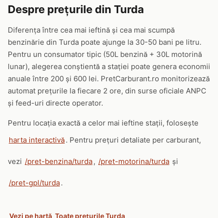
Despre prețurile din Turda
Diferența între cea mai ieftină și cea mai scumpă
benzinărie din Turda poate ajunge la 30-50 bani pe litru.
Pentru un consumator tipic (50L benzină + 30L motorină
lunar), alegerea conștientă a stației poate genera economii
anuale între 200 și 600 lei. PretCarburant.ro monitorizează
automat prețurile la fiecare 2 ore, din surse oficiale ANPC
și feed-uri directe operator.
Pentru locația exactă a celor mai ieftine stații, folosește
harta interactivă
. Pentru prețuri detaliate per carburant,
vezi
/pret-benzina/turda
,
/pret-motorina/turda
și
/pret-gpl/turda
.
Vezi pe hartă
Toate prețurile Turda