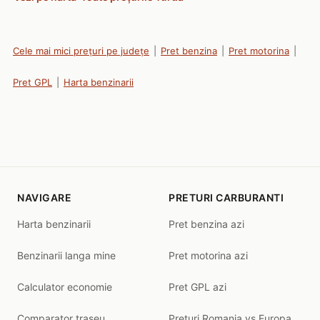
Cele mai mici prețuri pe județe
|
Pret benzina
|
Pret motorina
|
Pret GPL
|
Harta benzinarii
NAVIGARE
PRETURI CARBURANTI
Harta benzinarii
Pret benzina azi
Benzinarii langa mine
Pret motorina azi
Calculator economie
Pret GPL azi
Comparator traseu
Preturi Romania vs Europa