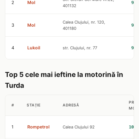
2
Mol
9.4
401132
Calea Clujului, nr. 120,
3
Mol
9.4
401180
4
Lukoil
str. Clujului, nr. 77
9.4
Top 5 cele mai ieftine la motorină în
Turda
PREȚ
#
STAȚIE
ADRESĂ
MOT
1
Rompetrol
Calea Clujului 92
10.5