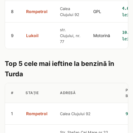
4.64
Calea
8
Rompetrol
GPL
Clujului 92
lei
str.
10.6
9
Lukoil
Motorină
Clujului, nr.
lei
77
Top 5 cele mai ieftine la benzină în
Turda
PRE
#
STAȚIE
ADRESĂ
BEN
1
Rompetrol
Calea Clujului 92
9.3
Str. Stefan Cel Mare nr.22,