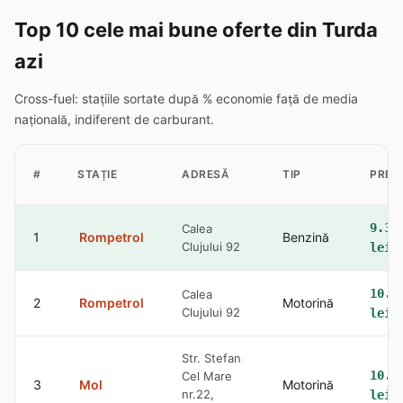
Top 10 cele mai bune oferte din Turda
azi
Cross-fuel: stațiile sortate după % economie față de media
națională, indiferent de carburant.
#
STAȚIE
ADRESĂ
TIP
PREȚ
9.32
Calea
1
Rompetrol
Benzină
Clujului 92
lei
10.5
Calea
2
Rompetrol
Motorină
Clujului 92
lei
Str. Stefan
10.5
Cel Mare
3
Mol
Motorină
nr.22,
lei