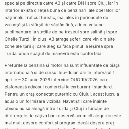
special pe direcția către A3 și către DN1 spre Cluj, iar în
interior există o rețea bună de benzinării ale operatorilor
naționali. Traficul turistic, mai ales în perioadele de
vacanță și la sfârșit de săptămână, aduce volume
suplimentare la stațiile de pe traseul spre salină și spre
Cheile Turzii. În plus, A3 atrage șoferi care vin din alte
zone ale țării și care aleg să facă plinul la ieșirea spre
Turda, unde spațiul de manevră este confortabil.
Prețurile la benzină și motorină sunt influențate de piața
internațională și de cursul leu–dolar, dar în intervalul 1
aprilie – 30 iunie 2026 intervine OUG 19/2026, care
plafonează adaosul comercial la carburanții standard.
Pentru un oraș conectat puternic cu Clujul, acest lucru a
adus o uniformizare vizibilă. Navetiștii care înainte
obișnuiau să aleagă între Turda și Cluj în funcție de
diferențele de câțiva bani observă acum că alegerea este
mai mult despre confort și program decât despre preț.