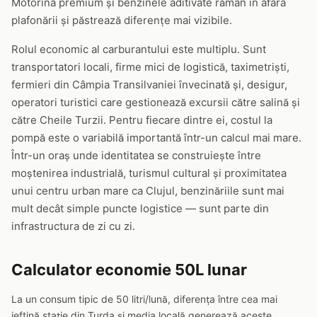
Motorina premium și benzinele aditivate rămân în afara
plafonării și păstrează diferențe mai vizibile.
Rolul economic al carburantului este multiplu. Sunt
transportatori locali, firme mici de logistică, taximetriști,
fermieri din Câmpia Transilvaniei învecinată și, desigur,
operatori turistici care gestionează excursii către salină și
către Cheile Turzii. Pentru fiecare dintre ei, costul la
pompă este o variabilă importantă într-un calcul mai mare.
Într-un oraș unde identitatea se construiește între
moștenirea industrială, turismul cultural și proximitatea
unui centru urban mare ca Clujul, benzinăriile sunt mai
mult decât simple puncte logistice — sunt parte din
infrastructura de zi cu zi.
Calculator economie 50L lunar
La un consum tipic de 50 litri/lună, diferența între cea mai
ieftină stație din Turda și media locală generează aceste