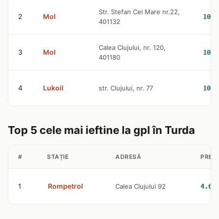
Str. Stefan Cel Mare nr.22,
2
Mol
10.5
401132
Calea Clujului, nr. 120,
3
Mol
10.5
401180
4
Lukoil
str. Clujului, nr. 77
10.6
Top 5 cele mai ieftine la gpl în Turda
#
STAȚIE
ADRESĂ
PREȚ
1
Rompetrol
Calea Clujului 92
4.64