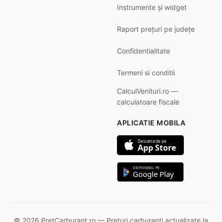
Instrumente și widget
Raport prețuri pe județe
Confidentialitate
Termeni si conditii
CalculVenituri.ro —
calculatoare fiscale
APLICATIE MOBILA
Descarca de pe
App Store
DISPONIBIL PE
Google Play
© 2026 PretCarburant.ro — Prețuri carburanți actualizate la