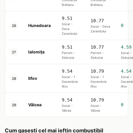
Constanța
Constanța
Brătianu
Brătianu
9.51
10.77
Socar -
Hunedoara
0
26
Socar - Deva
Deva
Zarandului
Zarandului
9.51
10.77
4.59
Ialomița
27
Petrom -
Petrom -
Socar -
Slobozia
Slobozia
Slobozi
9.54
10.79
4.54
Socar - 1
Socar - 1
Socar - 
Ilfov
28
Decembrie
Decembrie
Decemb
Ilfov
Ilfov
Ilfov
9.54
10.79
Vâlcea
0
29
Socar -
Socar -
Vâlcea
Vâlcea
Cum gasesti cel mai ieftin combustibil