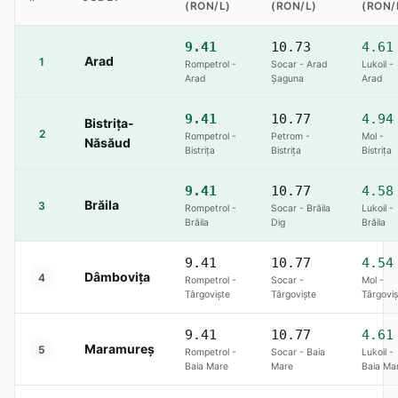
(RON/L)
(RON/L)
(RON/
9.41
10.73
4.61
Arad
1
Rompetrol -
Socar - Arad
Lukoil -
Arad
Șaguna
Arad
9.41
10.77
4.94
Bistrița-
2
Rompetrol -
Petrom -
Mol -
Năsăud
Bistriţa
Bistriţa
Bistriţa
9.41
10.77
4.58
Brăila
3
Rompetrol -
Socar - Brăila
Lukoil -
Brăila
Dig
Brăila
9.41
10.77
4.54
Dâmbovița
4
Rompetrol -
Socar -
Mol -
Târgoviște
Târgoviște
Târgoviș
9.41
10.77
4.61
Maramureș
5
Rompetrol -
Socar - Baia
Lukoil -
Baia Mare
Mare
Baia Ma