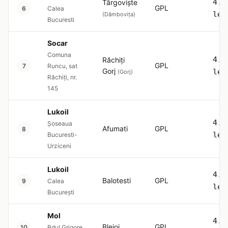
4.5
Târgoviște
GPL
6
Calea
lei
(Dâmbovița)
Bucuresti
Socar
Comuna
4.5
Răchiți
GPL
7
Runcu, sat
Gorj
lei
(Gorj)
Răchiți, nr.
145
Lukoil
4.5
Şoseaua
Afumati
GPL
8
lei
Bucuresti-
Urziceni
Lukoil
4.5
Balotesti
GPL
9
Calea
lei
București
Mol
4.5
Blejoi
GPL
10
Bdul Grigore