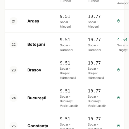
Turnisor
Turnisor
Aeropor
9.51
10.77
Argeș
0
21
Socar -
Socar -
Mioveni
Mioveni
9.51
10.77
4.54
Botoșani
22
Socar -
Socar -
Socar -
Darabani
Darabani
Trușești
9.51
10.77
Socar -
Socar -
Brașov
0
23
Brașov
Brașov
Hărmanului
Hărmanului
9.51
10.77
Socar -
Socar -
Bucureşti
0
24
București
București
Vasile Lascăr
Vasile Lascăr
9.51
10.77
Socar -
Socar -
Constanța
0
25