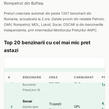
Rompetrol din Buftea.
Preturi colectate automat din peste 1307 benzinarii din
Romania, actualizate la 2 ore. Datele provin din retelele Petrom,
OMV, Rompetrol, MOL, Lukoil, Socar, OSCAR si din benzinariile
independente, prin intermediul Monitorului Preturilor ANPC.
Top 20 benzinarii cu cel mai mic pret
astazi
Rompetrol
#
BENZINARIE
ORAS
CARBURANT
PRE
4.2
sos.
Buftea
GPL
1
lei
Bucuresti-
Pitesti,km 16
Socar
4.5
Trușești
GPL
2
Ieșirea spre