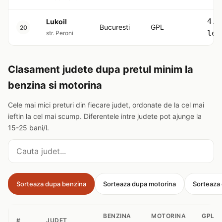
4.5
Lukoil
Bucuresti
GPL
20
lei
str. Peroni
Clasament judete dupa pretul minim la
benzina si motorina
Cele mai mici preturi din fiecare judet, ordonate de la cel mai
ieftin la cel mai scump. Diferentele intre judete pot ajunge la
15-25 bani/l.
Cauta judet
Sorteaza dupa benzina
Sorteaza dupa motorina
Sorteaza
BENZINA
MOTORINA
GPL
#
JUDET