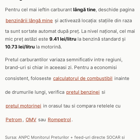
Pentru cel mai ieftin carburant
lângă tine
, deschide pagina
benzinării lângă mine
și activează locația: stațiile din raza
ta sunt sortate automat după preț. La nivel național, cel mai
mic preț astăzi este
9.41 lei/litru
la benzină standard și
10.73 lei/litru
la motorină.
Pretul carburantilor variaza semnificativ intre regiuni,
brand-uri si chiar in aceeasi zi. Pentru a economisi
consistent, foloseste
calculatorul de combustibil
inainte
de drumurile lungi, verifica
pretul benzinei
si
pretul motorinei
in orasul tau si compara retelele cu
Petrom
,
OMV
sau
Rompetrol
.
Sursa: ANPC Monitorul Preturilor + feed-uri directe SOCAR si