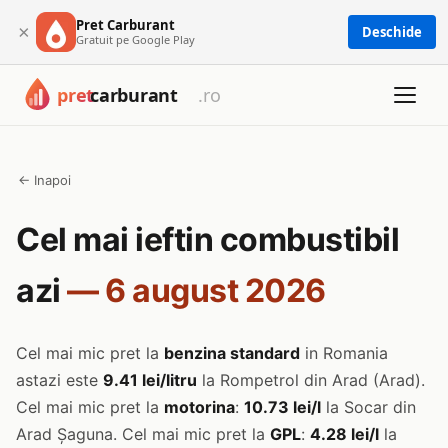
Pret Carburant
×
Deschide
Gratuit pe Google Play
← Inapoi
Cel mai ieftin combustibil
azi
— 6 august 2026
Cel mai mic pret la
benzina standard
in Romania
astazi este
9.41 lei/litru
la Rompetrol din Arad (Arad).
Cel mai mic pret la
motorina
:
10.73 lei/l
la Socar din
Arad Șaguna. Cel mai mic pret la
GPL
:
4.28 lei/l
la