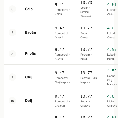
10.73
9.41
4.61
Socar -
Sălaj
6
Rompetrol -
Lukoil -
Șimleu
Zalău
Zalău
Silvaniei
9.47
10.77
4.6
Bacău
7
Rompetrol -
Socar -
Lukoil -
Onești
Onești
Onești
9.47
10.77
4.57
Buzău
8
Rompetrol -
Petrom -
Lukoil -
Buzău
Buzău
Buzău
4.59
9.47
10.77
Socar -
Cluj
9
Rompetrol -
Petrom - Cluj
Cluj
Cluj Napoca
Napoca
Napoca
9.47
10.77
4.6
Dolj
10
Rompetrol -
Socar -
Mol -
Craiova
Craiova
Craiova
9.47
10.77
4.61