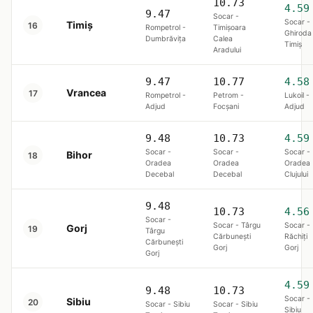
10.73
4.59
9.47
Socar -
Socar -
Timiș
16
Rompetrol -
Timișoara
Ghiroda
Dumbrăviţa
Calea
Timiş
Aradului
9.47
10.77
4.58
Vrancea
17
Rompetrol -
Petrom -
Lukoil -
Adjud
Focşani
Adjud
9.48
10.73
4.59
Socar -
Socar -
Socar -
Bihor
18
Oradea
Oradea
Oradea
Decebal
Decebal
Clujului
9.48
10.73
4.56
Socar -
Socar - Târgu
Socar -
Gorj
19
Târgu
Cărbunești
Răchiți
Cărbunești
Gorj
Gorj
Gorj
4.59
9.48
10.73
Socar -
Sibiu
20
Socar - Sibiu
Socar - Sibiu
Sibiu