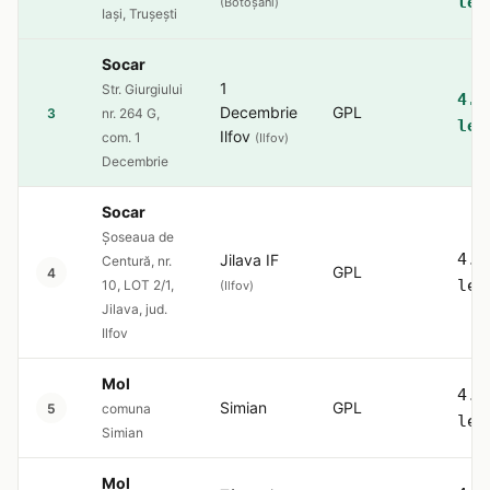
lei
(Botoșani)
Iași, Trușești
Socar
1
Str. Giurgiului
4.5
Decembrie
GPL
3
nr. 264 G,
lei
Ilfov
com. 1
(Ilfov)
Decembrie
Socar
Șoseaua de
4.5
Jilava IF
Centură, nr.
GPL
4
lei
10, LOT 2/1,
(Ilfov)
Jilava, jud.
Ilfov
Mol
4.5
Simian
GPL
5
comuna
lei
Simian
Mol