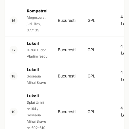
Rompetrol
4.5
Mogosoaia,
Bucuresti
GPL
16
lei
jud. Ilfov,
077135
Lukoil
4.5
Bucuresti
GPL
17
B-dul Tudor
lei
Vladimirescu
Lukoil
4.5
Bucuresti
GPL
18
Șoseaua
lei
Mihai Bravu
Lukoil
Splai Unirii
4.5
nr.164 /
Bucuresti
GPL
19
lei
Șoseaua
Mihai Bravu
nr. 602-610