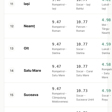
Iași
11
Rompetrol -
Socar - Iaşi
Lukoil -
Iaşi
Bahlui
Iaşi
4.98
9.47
10.77
Mol -
Neamț
12
Rompetrol -
Petrom -
Târgu-
Roman
Roman
Neamţ
9.47
10.77
4.59
Olt
13
Rompetrol -
Socar -
Lukoil -
Slatina
Slatina
Slatina
4.58
9.47
10.77
Rompetr
Satu Mare
14
Rompetrol -
Socar - Carei
- Satu
Satu Mare
Satu Mare
Mare
9.47
10.73
4.59
Rompetrol -
Suceava
15
Socar -
Socar -
Câmpulung
Suceava Unirii
Roşu
Moldovenesc