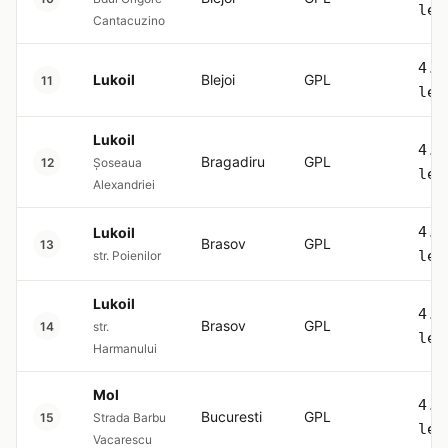
lei
Cantacuzino
4.5
Lukoil
Blejoi
GPL
11
lei
Lukoil
4.5
Bragadiru
GPL
12
Șoseaua
lei
Alexandriei
4.5
Lukoil
Brasov
GPL
13
lei
str. Poienilor
Lukoil
4.5
Brasov
GPL
14
str.
lei
Harmanului
Mol
4.5
Bucuresti
GPL
15
Strada Barbu
lei
Vacarescu