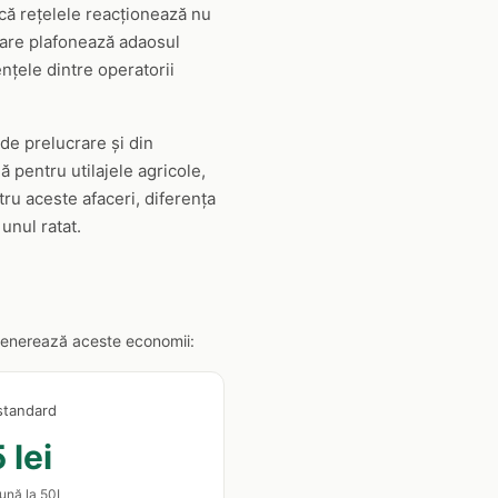
u că rețelele reacționează nu
 care plafonează adaosul
nțele dintre operatorii
de prelucrare și din
 pentru utilajele agricole,
ru aceste afaceri, diferența
unul ratat.
ă generează aceste economii:
standard
 lei
lună la 50L