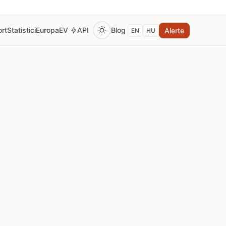
rt
Statistici
Europa
EV
API
Blog
Alerte
EN
HU