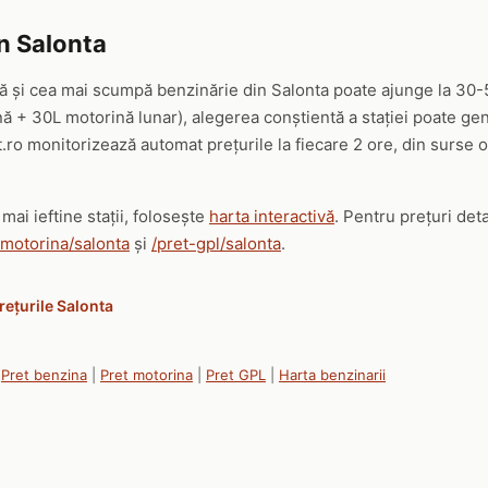
in Salonta
ină și cea mai scumpă benzinărie din Salonta poate ajunge la 30-5
ă + 30L motorină lunar), alegerea conștientă a stației poate ge
.ro monitorizează automat prețurile la fiecare 2 ore, din surse 
mai ieftine stații, folosește
harta interactivă
. Pentru prețuri det
-motorina/salonta
și
/pret-gpl/salonta
.
rețurile Salonta
|
Pret benzina
|
Pret motorina
|
Pret GPL
|
Harta benzinarii