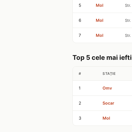
5
Mol
Str
6
Mol
Str
7
Mol
Str
Top 5 cele mai ieft
#
STAȚIE
1
Omv
2
Socar
3
Mol