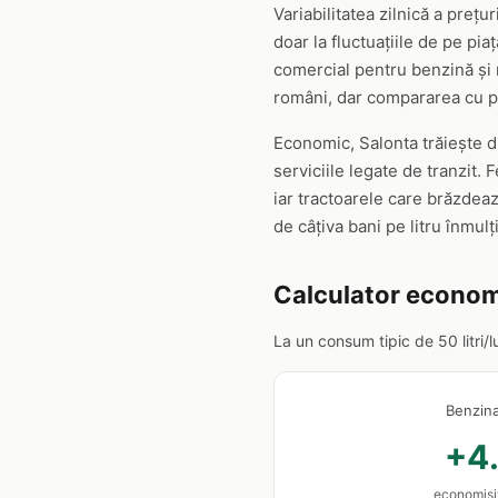
Variabilitatea zilnică a prețu
doar la fluctuațiile de pe pi
comercial pentru benzină și m
români, dar compararea cu pr
Economic, Salonta trăiește d
serviciile legate de tranzit.
iar tractoarele care brăzdea
de câțiva bani pe litru înmulț
Calculator econom
La un consum tipic de 50 litri/
Benzin
+4.
economisiț