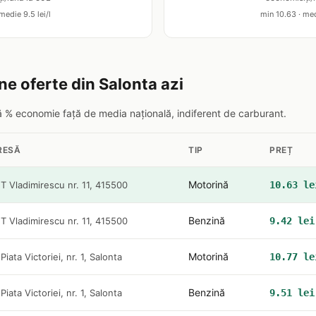
medie 9.5 lei/l
min 10.63 · med
ne oferte din Salonta azi
pă % economie față de media națională, indiferent de carburant.
RESĂ
TIP
PREȚ
Motorină
. T Vladimirescu nr. 11, 415500
10.63 le
Benzină
. T Vladimirescu nr. 11, 415500
9.42 lei
Motorină
 Piata Victoriei, nr. 1, Salonta
10.77 le
Benzină
 Piata Victoriei, nr. 1, Salonta
9.51 lei