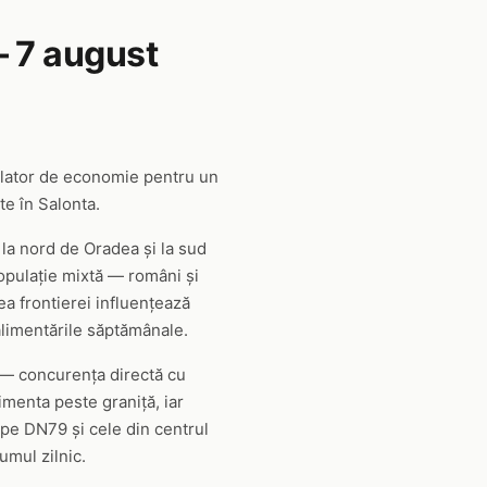
 7 august
ulator de economie pentru un
te în Salonta.
 la nord de Oradea și la sud
populație mixtă — români și
ea frontierei influențează
 alimentările săptămânale.
ii — concurența directă cu
imenta peste graniță, iar
e pe DN79 și cele din centrul
umul zilnic.