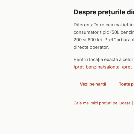
Despre prețurile d
Diferența între cea mai ieft
consumator tipic (50L benzin
200 și 600 lei. PretCarburant
directe operator.
Pentru locația exactă a celor 
/pret-benzina/salonta
,
/pret
Vezi pe hartă
Toate p
Cele mai mici prețuri pe județe