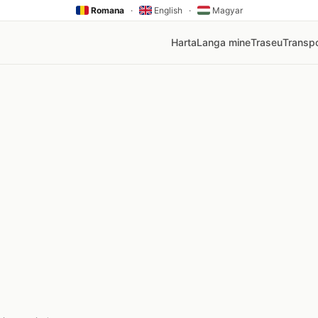
Romana
·
English
·
Magyar
Harta
Langa mine
Traseu
Transpo