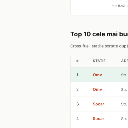
min 9.42 · 
Top 10 cele mai bu
Cross-fuel: stațiile sortate du
#
STAȚIE
AD
1
Omv
Str
2
Omv
Str
3
Socar
Str.
4
Socar
Str.