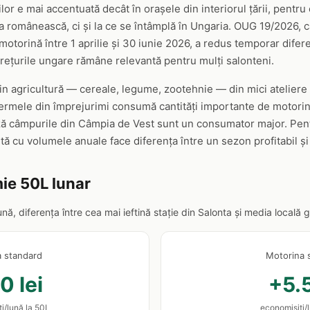
rilor e mai accentuată decât în orașele din interiorul țării, pentr
ața românească, ci și la ce se întâmplă în Ungaria. OUG 19/2026,
otorină între 1 aprilie și 30 iunie 2026, a redus temporar difere
ețurile ungare rămâne relevantă pentru mulți salonteni.
in agricultură — cereale, legume, zootehnie — din mici ateliere 
 Fermele din împrejurimi consumă cantități importante de motorină
ză câmpurile din Câmpia de Vest sunt un consumator major. Pent
ită cu volumele anuale face diferența între un sezon profitabil și 
ie 50L lunar
lună, diferența între cea mai ieftină stație din Salonta și media local
a standard
Motorina 
0 lei
+5.5
i/lună la 50L
economisiți/