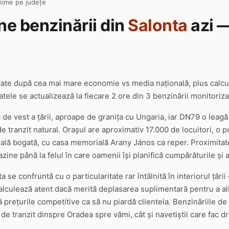
nime pe județe
ine benzinării din
Salonta
azi —
tate după cea mai mare economie vs media națională, plus calc
tele se actualizează la fiecare 2 ore din 3 benzinării monitoriza
de vest a țării, aproape de granița cu Ungaria, iar DN79 o leagă
 tranzit natural. Orașul are aproximativ 17.000 de locuitori, o 
urală bogată, cu casa memorială Arany János ca reper. Proximitat
gazine până la felul în care oamenii își planifică cumpărăturile și
a se confruntă cu o particularitate rar întâlnită în interiorul țăr
 calculează atent dacă merită deplasarea suplimentară pentru a al
nă prețurile competitive ca să nu piardă clientela. Benzinăriile d
 de tranzit dinspre Oradea spre vămi, cât și navetiștii care fac dr