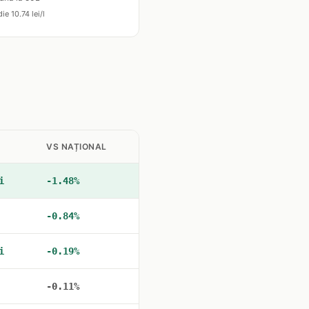
ie 10.74 lei/l
VS NAȚIONAL
i
-1.48%
-0.84%
i
-0.19%
-0.11%