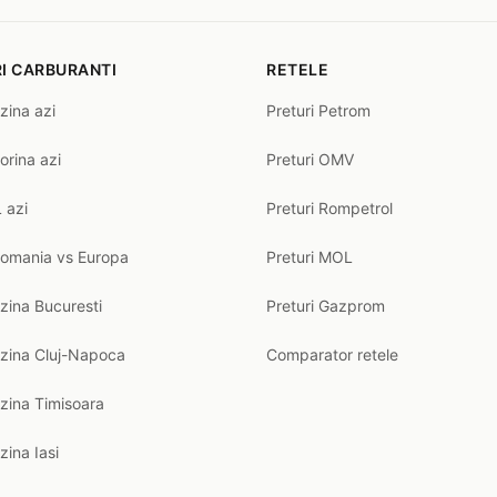
I CARBURANTI
RETELE
zina azi
Preturi Petrom
orina azi
Preturi OMV
 azi
Preturi Rompetrol
Romania vs Europa
Preturi MOL
zina Bucuresti
Preturi Gazprom
nzina Cluj-Napoca
Comparator retele
zina Timisoara
zina Iasi