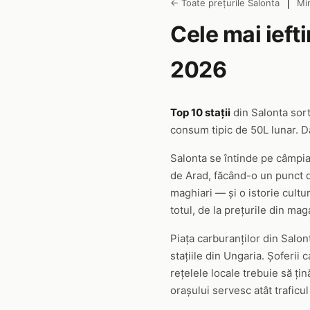
|
← Toate prețurile Salonta
Mi
Cele mai ieft
2026
Top 10 stații
din Salonta sor
consum tipic de 50L lunar. Da
Salonta se întinde pe câmpia 
de Arad, făcând-o un punct de
maghiari — și o istorie cult
totul, de la prețurile din ma
Piața carburanților din Salont
stațiile din Ungaria. Șoferii
rețelele locale trebuie să ți
orașului servesc atât traficul