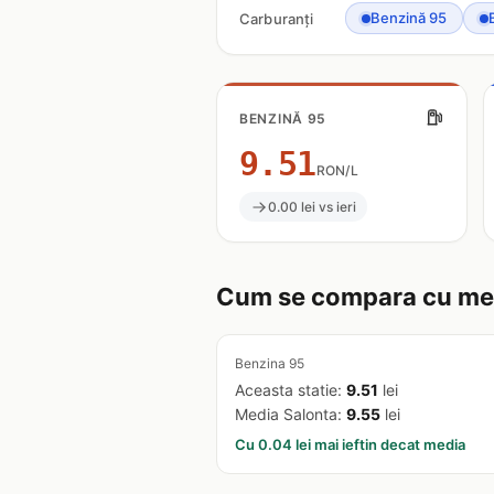
Benzină 95
Carburanți
BENZINĂ 95
9.51
RON/L
0.00 lei vs ieri
Cum se compara cu med
Benzina 95
Aceasta statie:
9.51
lei
Media Salonta:
9.55
lei
Cu 0.04 lei mai ieftin decat media