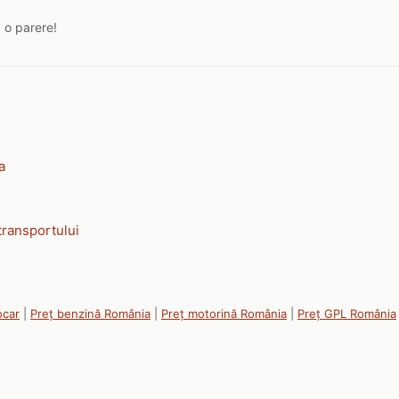
a o parere!
a
transportului
ocar
|
Preț benzină România
|
Preț motorină România
|
Preț GPL România