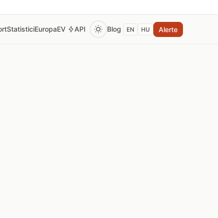
rt
Statistici
Europa
EV
API
Blog
Alerte
EN
HU