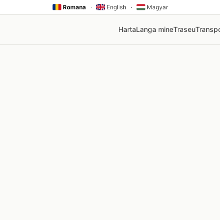
Romana
·
English
·
Magyar
Harta
Langa mine
Traseu
Transpo