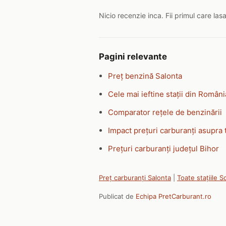
Nicio recenzie inca. Fii primul care las
Pagini relevante
Preț benzină Salonta
Cele mai ieftine stații din Români
Comparator rețele de benzinării
Impact prețuri carburanți asupra 
Prețuri carburanți județul Bihor
Preț carburanți Salonta
|
Toate stațiile S
Publicat de
Echipa PretCarburant.ro