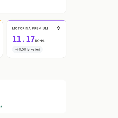
MOTORINĂ PREMIUM
11.17
RON/L
0.00 lei vs ieri
ia