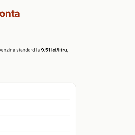
lonta
e benzina standard la
9.51 lei/litru
,