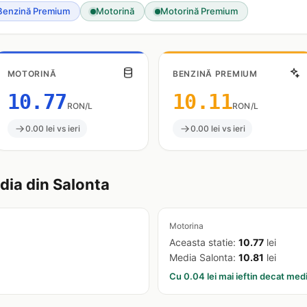
Benzină Premium
Motorină
Motorină Premium
MOTORINĂ
BENZINĂ PREMIUM
10.77
10.11
RON/L
RON/L
0.00 lei vs ieri
0.00 lei vs ieri
ia din Salonta
Motorina
Aceasta statie:
10.77
lei
Media Salonta:
10.81
lei
Cu 0.04 lei mai ieftin decat med