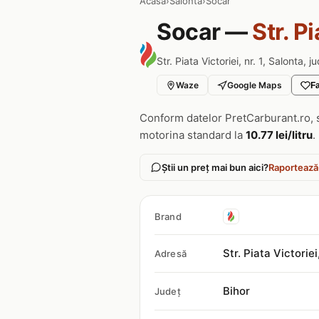
Acasa
›
Salonta
›
Socar
Socar —
Str. P
Str. Piata Victoriei, nr. 1, Salonta, j
Waze
Google Maps
Fa
Conform datelor PretCarburant.ro, 
motorina standard la
10.77 lei/litru
.
Știi un preț mai bun aici?
Raportează
Brand
Str. Piata Victoriei
Adresă
Bihor
Județ