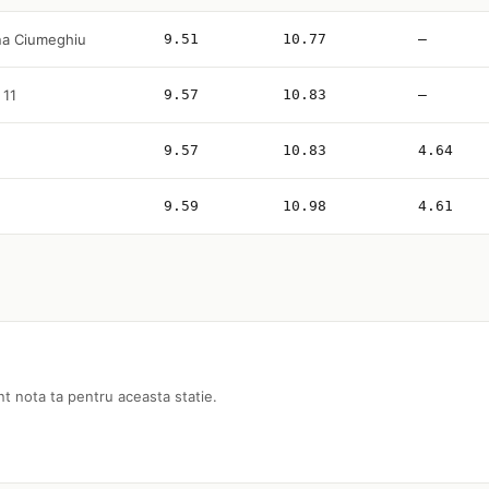
na Ciumeghiu
9.51
10.77
—
 11
9.57
10.83
—
9.57
10.83
4.64
9.59
10.98
4.61
nt nota ta pentru aceasta statie.