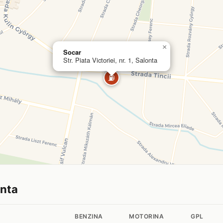
×
Socar
Str. Piata Victoriei, nr. 1, Salonta
⛽
onta
BENZINA
MOTORINA
GPL