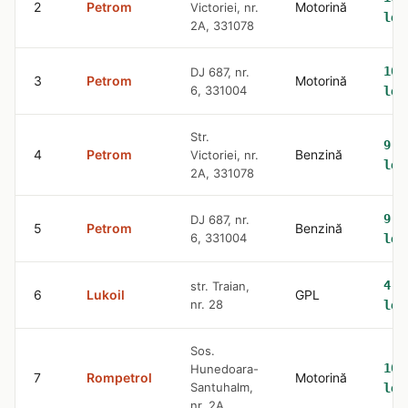
2
Petrom
Motorină
Victoriei, nr.
lei
2A, 331078
10.
DJ 687, nr.
3
Petrom
Motorină
6, 331004
lei
Str.
9.3
4
Petrom
Benzină
Victoriei, nr.
lei
2A, 331078
9.3
DJ 687, nr.
5
Petrom
Benzină
6, 331004
lei
4.6
str. Traian,
6
Lukoil
GPL
nr. 28
lei
Sos.
10.
Hunedoara-
7
Rompetrol
Motorină
Santuhalm,
lei
nr. 2A