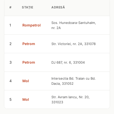
P
#
STAȚIE
ADRESĂ
B
9
Sos. Hunedoara-Santuhalm,
1
Rompetrol
nr. 2A
l
9
2
Petrom
Str. Victoriei, nr. 2A, 331078
l
9
3
Petrom
DJ 687, nr. 6, 331004
l
9
Intersectia Bd. Traian cu Bd.
4
Mol
Dacia, 331052
l
9
Str. Avram Iancu, Nr. 20,
5
Mol
331023
l