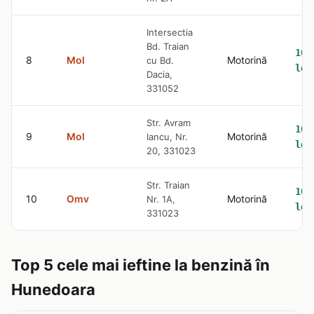
Intersectia
Bd. Traian
10.
8
Mol
Motorină
cu Bd.
lei
Dacia,
331052
Str. Avram
10.
9
Mol
Motorină
Iancu, Nr.
lei
20, 331023
Str. Traian
10.
10
Omv
Motorină
Nr. 1A,
lei
331023
Top 5 cele mai ieftine la benzină în
Hunedoara