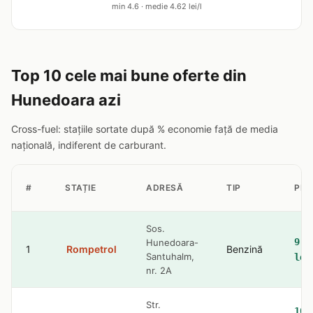
min 4.6 · medie 4.62 lei/l
Top 10 cele mai bune oferte din
Hunedoara azi
Cross-fuel: stațiile sortate după % economie față de media
națională, indiferent de carburant.
#
STAȚIE
ADRESĂ
TIP
PRE
Sos.
9.3
Hunedoara-
1
Rompetrol
Benzină
Santuhalm,
lei
nr. 2A
Str.
10.