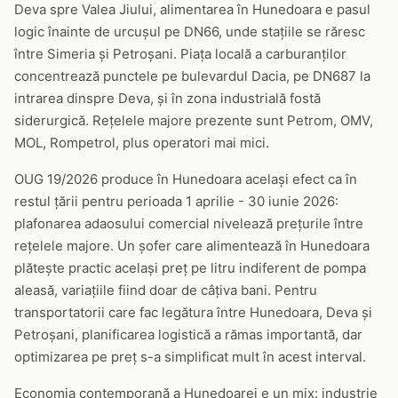
Deva spre Valea Jiului, alimentarea în Hunedoara e pasul
logic înainte de urcușul pe DN66, unde stațiile se răresc
între Simeria și Petroșani. Piața locală a carburanților
concentrează punctele pe bulevardul Dacia, pe DN687 la
intrarea dinspre Deva, și în zona industrială fostă
siderurgică. Rețelele majore prezente sunt Petrom, OMV,
MOL, Rompetrol, plus operatori mai mici.
OUG 19/2026 produce în Hunedoara același efect ca în
restul țării pentru perioada 1 aprilie - 30 iunie 2026:
plafonarea adaosului comercial nivelează prețurile între
rețelele majore. Un șofer care alimentează în Hunedoara
plătește practic același preț pe litru indiferent de pompa
aleasă, variațiile fiind doar de câțiva bani. Pentru
transportatorii care fac legătura între Hunedoara, Deva și
Petroșani, planificarea logistică a rămas importantă, dar
optimizarea pe preț s-a simplificat mult în acest interval.
Economia contemporană a Hunedoarei e un mix: industrie