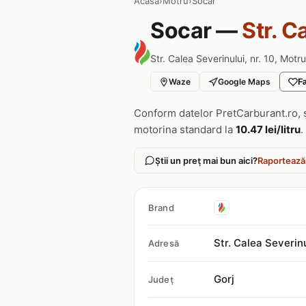
Acasa
›
Motru
›
Socar
Socar —
Str. C
Str. Calea Severinului, nr. 10, Motru
Waze
Google Maps
Fa
Conform datelor PretCarburant.ro, 
motorina standard la
10.47 lei/litru
.
Știi un preț mai bun aici?
Raportează
Brand
Str. Calea Severinu
Adresă
Gorj
Județ