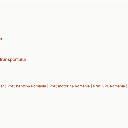
ia
transportului
car
|
Preț benzină România
|
Preț motorină România
|
Preț GPL România