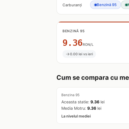
Benzină 95
Carburanți
BENZINĂ 95
9.36
RON/L
0.00 lei vs ieri
Cum se compara cu med
Benzina 95
Aceasta statie:
9.36
lei
Media Motru:
9.36
lei
La nivelul mediei