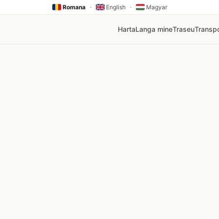
Romana
·
English
·
Magyar
Harta
Langa mine
Traseu
Transpo