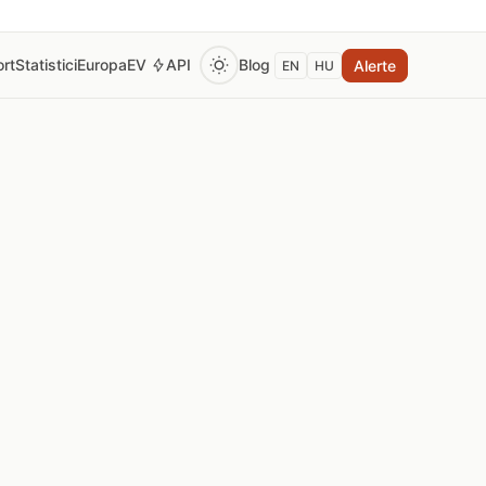
rt
Statistici
Europa
EV
API
Blog
Alerte
EN
HU