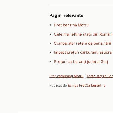
Pagini relevante
Preț benzină Motru
Cele mai ieftine stații din Român
Comparator rețele de benzinării
Impact prețuri carburanți asupra 
Prețuri carburanți județul Gorj
Preț carburanți Motru
|
Toate stațiile So
Publicat de
Echipa PretCarburant.ro