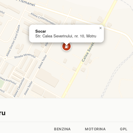
×
Socar
Str. Calea Severinului, nr. 10, Motru
⛽
ru
BENZINA
MOTORINA
GPL