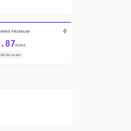
RINĂ PREMIUM
.87
RON/L
.00 lei vs ieri