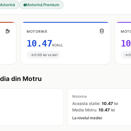
Motorină
Motorină Premium
MOTORINĂ
MOTO
10.47
10
RON/L
0.00 lei vs ieri
0
ia din Motru
Motorina
Aceasta statie:
10.47
lei
Media Motru:
10.47
lei
La nivelul mediei