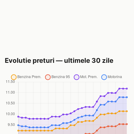
Evolutie preturi — ultimele 30 zile