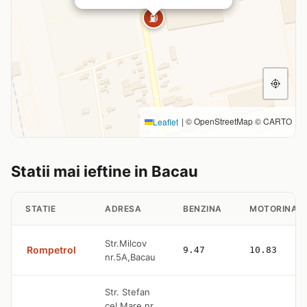
⛽
|
© OpenStreetMap © CARTO
Leaflet
Statii mai ieftine in Bacau
STATIE
ADRESA
BENZINA
MOTORINA
Str.Milcov
Rompetrol
9.47
10.83
nr.5A,Bacau
Str. Stefan
cel Mare nr.