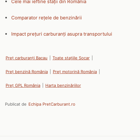
Cele mai ieftine stații din România
Comparator rețele de benzinării
Impact prețuri carburanți asupra transportului
Preț carburanți Bacau
|
Toate stațiile Socar
|
Preț benzină România
|
Preț motorină România
|
Preț GPL România
|
Harta benzinăriilor
Publicat de
Echipa PretCarburant.ro