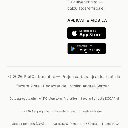
CalculVenituri.ro —
calculatoare fiscale
APLICATIE MOBILA
Descarca de pe
App Store
DISPONIBIL PE
Google Play
© 2026 PretCarburant.ro — Prețuri carburanți actualizate la
fiecare 2 ore · Redactat de
Stoian Andrei-Șerban
Date agregate din
ANPC Monitorul Prețurilor
, feed-uri directe SOCAR și
OSCAR și paginile publice ale rețelelor.
Metodologie
·
Dataset deschis (CSV)
·
DOI 10.5281/zenodo.19560194
· Licență CC-