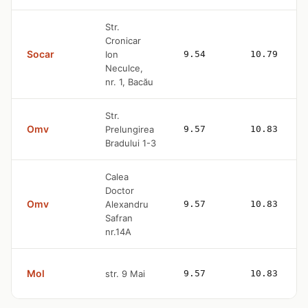
Str.
Cronicar
Socar
Ion
9.54
10.79
Neculce,
nr. 1, Bacău
Str.
Omv
Prelungirea
9.57
10.83
Bradului 1-3
Calea
Doctor
Omv
Alexandru
9.57
10.83
Safran
nr.14A
Mol
str. 9 Mai
9.57
10.83