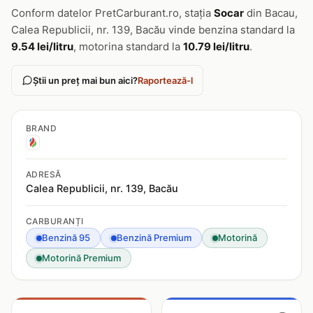
Conform datelor PretCarburant.ro, stația
Socar
din Bacau,
Calea Republicii, nr. 139, Bacău vinde benzina standard la
9.54 lei/litru
, motorina standard la
10.79 lei/litru
.
Știi un preț mai bun aici?
Raportează-l
BRAND
ADRESĂ
Calea Republicii, nr. 139, Bacău
CARBURANȚI
Benzină 95
Benzină Premium
Motorină
Motorină Premium