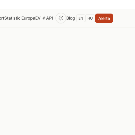
rt
Statistici
Europa
EV
API
Blog
Alerte
EN
HU