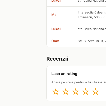
Lukoil
str. Calea Nationala
Intersectia Calea n
Mol
Eminescu, 500360
Lukoil
str. Calea Nationala
Omv
Str. Sucevei nr. 3,
Recenzii
Lasa un rating
Apasa pe stele pentru a trimite insta
☆
☆
☆
☆
☆