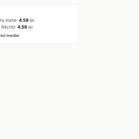
ta statie:
4.59
lei
 Răchiţi:
4.59
lei
elul mediei