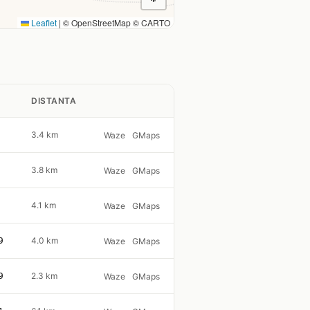
Leaflet
|
© OpenStreetMap © CARTO
DISTANTA
3.4 km
Waze
GMaps
3.8 km
Waze
GMaps
4.1 km
Waze
GMaps
9
4.0 km
Waze
GMaps
9
2.3 km
Waze
GMaps