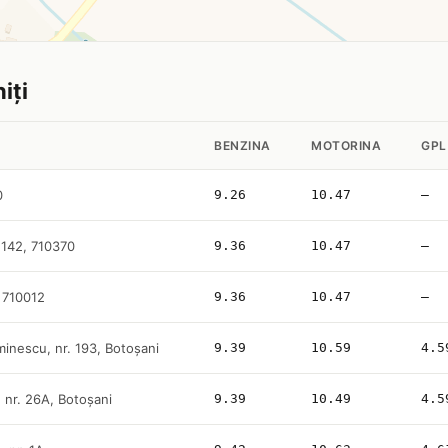
iţi
BENZINA
MOTORINA
GPL
0
9.26
10.47
—
 142, 710370
9.36
10.47
—
, 710012
9.36
10.47
—
minescu, nr. 193, Botoşani
9.39
10.59
4.5
 nr. 26A, Botoşani
9.39
10.49
4.5