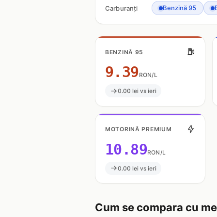
Benzină 95
Carburanți
BENZINĂ 95
9.39
RON/L
0.00 lei vs ieri
MOTORINĂ PREMIUM
10.89
RON/L
0.00 lei vs ieri
Cum se compara cu med