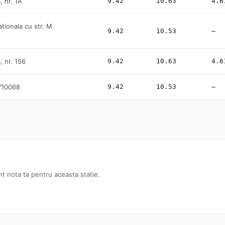
, nr. 1A
9.42
10.63
4.6
ationala cu str. M.
9.42
10.53
—
, nr. 156
9.42
10.63
4.6
 710068
9.42
10.53
—
nt nota ta pentru aceasta statie.