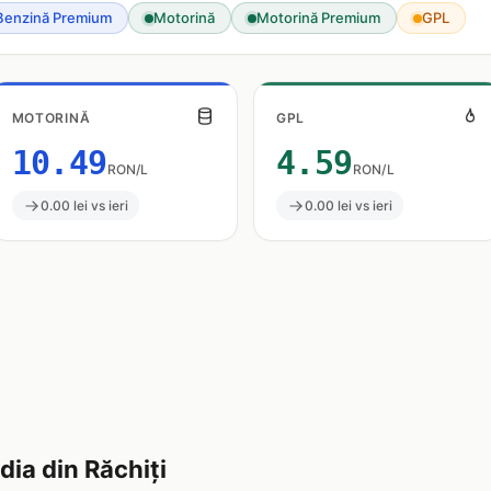
Benzină Premium
Motorină
Motorină Premium
GPL
MOTORINĂ
GPL
10.49
4.59
RON/L
RON/L
0.00 lei vs ieri
0.00 lei vs ieri
ia din Răchiţi