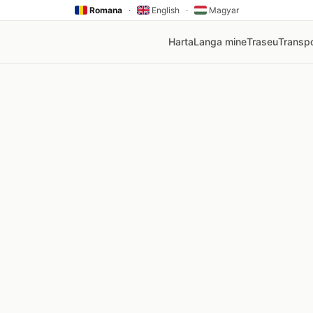
Romana
·
English
·
Magyar
Harta
Langa mine
Traseu
Transpo