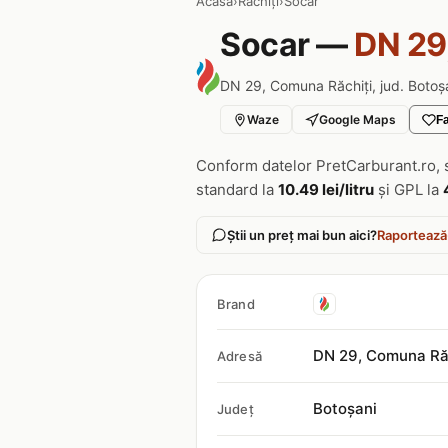
Acasa
›
Răchiţi
›
Socar
Socar —
DN 29,
DN 29, Comuna Răchiţi, jud. Botoș
Waze
Google Maps
Fa
Conform datelor PretCarburant.ro, 
standard la
10.49 lei/litru
și GPL la
Știi un preț mai bun aici?
Raportează
Brand
DN 29, Comuna Ră
Adresă
Botoșani
Județ