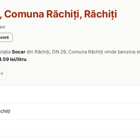
 Comuna Răchiţi, Răchiţi
ani
vorit
stația
Socar
din Răchiţi, DN 29, Comuna Răchiţi vinde benzina s
4.59 lei/litru
.
-l
chiţi