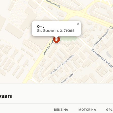
×
Omv
Str. Sucevei nr. 3, 710068
⛽
osani
BENZINA
MOTORINA
GPL