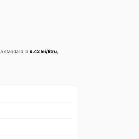
na standard la
9.42 lei/litru
,