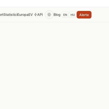
rt
Statistici
Europa
EV
API
Blog
Alerte
EN
HU