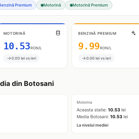
Benzină Premium
Motorină
Motorină Premium
MOTORINĂ
BENZINĂ PREMIUM
10.53
9.99
RON/L
RON/L
0.00 lei vs ieri
0.00 lei vs ieri
ia din Botosani
Motorina
Aceasta statie:
10.53
lei
Media Botosani:
10.53
lei
La nivelul mediei