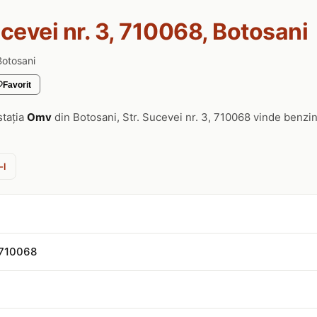
ucevei nr. 3, 710068, Botosani
Botosani
Favorit
stația
Omv
din Botosani, Str. Sucevei nr. 3, 710068 vinde benzi
-l
, 710068