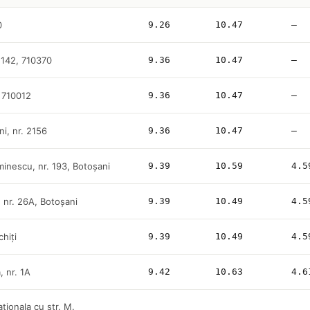
0
9.26
10.47
—
 142, 710370
9.36
10.47
—
, 710012
9.36
10.47
—
, nr. 2156
9.36
10.47
—
minescu, nr. 193, Botoşani
9.39
10.59
4.5
 nr. 26A, Botoşani
9.39
10.49
4.5
hiţi
9.39
10.49
4.5
, nr. 1A
9.42
10.63
4.6
ationala cu str. M.