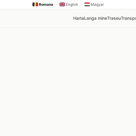
Romana
·
English
·
Magyar
Harta
Langa mine
Traseu
Transpo