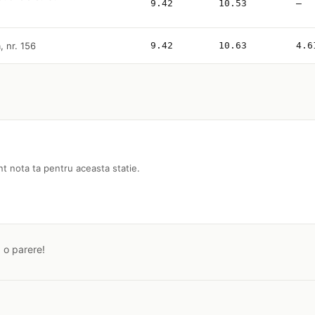
9.42
10.53
—
, nr. 156
9.42
10.63
4.6
nt nota ta pentru aceasta statie.
a o parere!