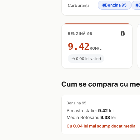
Benzină 95
Carburanți
BENZINĂ 95
9.42
RON/L
0.00 lei vs ieri
Cum se compara cu med
Benzina 95
Aceasta statie:
9.42
lei
Media Botosani:
9.38
lei
Cu 0.04 lei mai scump decat media