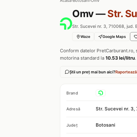
Acasa
›
Botosani
›
Omv
Omv —
Str. S
Str. Sucevei nr. 3, 710068, jud. 
Waze
Google Maps
Conform datelor PretCarburant.ro, 
motorina standard la
10.53 lei/litru
.
Știi un preț mai bun aici?
Raportează
Brand
Str. Sucevei nr. 3
Adresă
Botosani
Județ