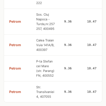
222
Sos. Cluj
Napoca -
Petrom
9.36
10.47
Turda,nr.257
257, 400495
Calea Traian
Petrom
Vuia 141A/B,
9.36
10.47
400397
P-ta Stefan
cel Mare
Petrom
9.36
10.47
(str. Parang)
FN, 400552
Str.
Petrom
Transilvaniei
9.36
10.47
4, 407055