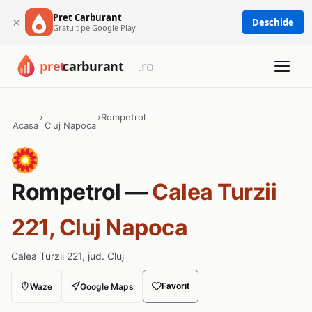
Pret Carburant
×
Deschide
Gratuit pe Google Play
›
›
Rompetrol
Acasa
Cluj Napoca
Rompetrol —
Calea Turzii
221, Cluj Napoca
Calea Turzii 221, jud. Cluj
Waze
Google Maps
Favorit