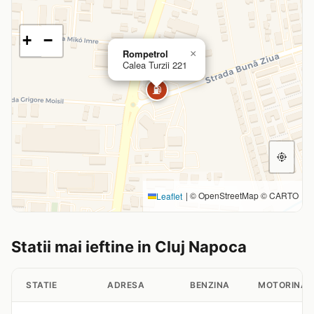
+
−
Rompetrol
×
Calea Turzii 221
⛽
|
© OpenStreetMap © CARTO
Leaflet
Statii mai ieftine in Cluj Napoca
STATIE
ADRESA
BENZINA
MOTORINA