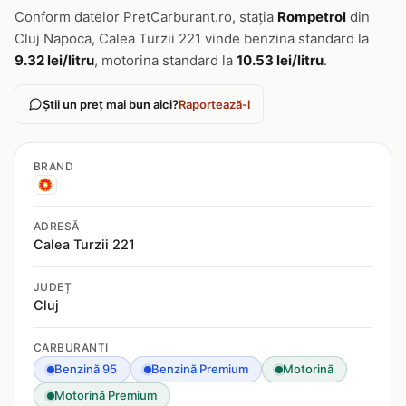
Conform datelor PretCarburant.ro, stația
Rompetrol
din
Cluj Napoca, Calea Turzii 221 vinde benzina standard la
9.32 lei/litru
, motorina standard la
10.53 lei/litru
.
Știi un preț mai bun aici?
Raportează-l
BRAND
ADRESĂ
Calea Turzii 221
JUDEȚ
Cluj
CARBURANȚI
Benzină 95
Benzină Premium
Motorină
Motorină Premium