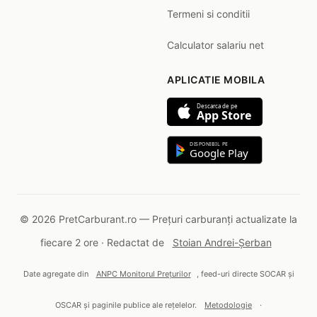
Termeni si conditii
Calculator salariu net
APLICATIE MOBILA
Descarca de pe
App Store
DISPONIBIL PE
Google Play
© 2026 PretCarburant.ro — Prețuri carburanți actualizate la
fiecare 2 ore · Redactat de
Stoian Andrei-Șerban
Date agregate din
ANPC Monitorul Prețurilor
, feed-uri directe SOCAR și
OSCAR și paginile publice ale rețelelor.
Metodologie
·