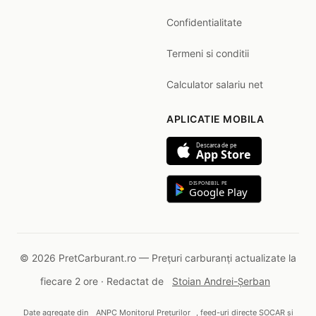
Confidentialitate
Termeni si conditii
Calculator salariu net
APLICATIE MOBILA
Descarca de pe
App Store
DISPONIBIL PE
Google Play
© 2026 PretCarburant.ro — Prețuri carburanți actualizate la
fiecare 2 ore · Redactat de
Stoian Andrei-Șerban
Date agregate din
ANPC Monitorul Prețurilor
, feed-uri directe SOCAR și