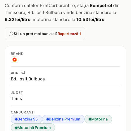
Conform datelor PretCarburant.ro, stația
Rompetrol
din
Timisoara, Bd. Iosif Bulbuca vinde benzina standard la
9.32 lei/litru
, motorina standard la
10.53 lei/litru
.
Știi un preț mai bun aici?
Raportează-l
BRAND
ADRESĂ
Bd. Iosif Bulbuca
JUDEȚ
Timis
CARBURANȚI
Benzină 95
Benzină Premium
Motorină
Motorină Premium