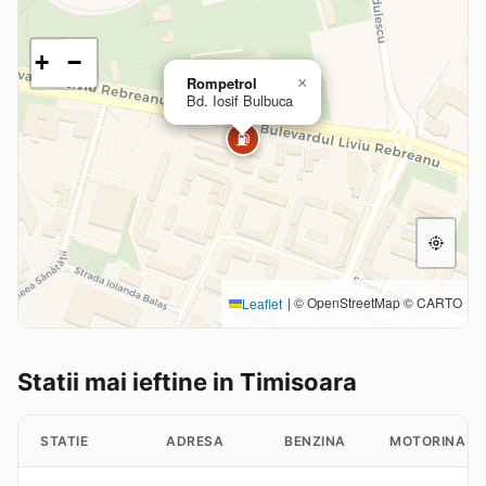
+
−
Rompetrol
×
Bd. Iosif Bulbuca
⛽
|
© OpenStreetMap © CARTO
Leaflet
Statii mai ieftine in Timisoara
STATIE
ADRESA
BENZINA
MOTORINA