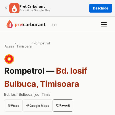
Pret Carburant
×
Deschide
Gratuit pe Google Play
›
›
Rompetrol
Acasa
Timisoara
Rompetrol —
Bd. Iosif
Bulbuca, Timisoara
Bd. Iosif Bulbuca, jud. Timis
Waze
Google Maps
Favorit