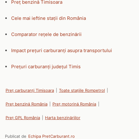
Preț benzină Timisoara
Cele mai ieftine stații din România
Comparator rețele de benzinării
Impact prețuri carburanți asupra transportului
Prețuri carburanți județul Timis
Preț carburanți Timisoara
|
Toate stațiile Rompetrol
|
Preț benzină România
|
Preț motorină România
|
Preț GPL România
|
Harta benzinăriilor
Publicat de
Echipa PretCarburant.ro