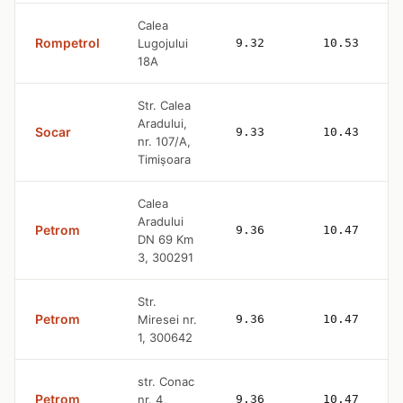
Calea
Rompetrol
Lugojului
9.32
10.53
18A
Str. Calea
Aradului,
Socar
9.33
10.43
nr. 107/A,
Timișoara
Calea
Aradului
Petrom
9.36
10.47
DN 69 Km
3, 300291
Str.
Petrom
Miresei nr.
9.36
10.47
1, 300642
str. Conac
Petrom
nr. 4,
9.36
10.47