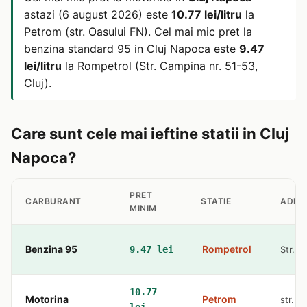
astazi (6 august 2026) este
10.77 lei/litru
la
Petrom (str. Oasului FN). Cel mai mic pret la
benzina standard 95 in Cluj Napoca este
9.47
lei/litru
la Rompetrol (Str. Campina nr. 51-53,
Cluj).
Care sunt cele mai ieftine statii in Cluj
Napoca?
PRET
CARBURANT
STATIE
ADRE
MINIM
Benzina 95
Rompetrol
9.47 lei
Str. C
10.77
Motorina
Petrom
str. O