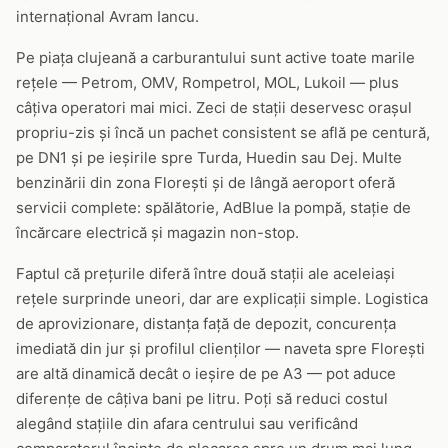
internațional Avram Iancu.
Pe piața clujeană a carburantului sunt active toate marile
rețele — Petrom, OMV, Rompetrol, MOL, Lukoil — plus
câțiva operatori mai mici. Zeci de stații deservesc orașul
propriu-zis și încă un pachet consistent se află pe centură,
pe DN1 și pe ieșirile spre Turda, Huedin sau Dej. Multe
benzinării din zona Florești și de lângă aeroport oferă
servicii complete: spălătorie, AdBlue la pompă, stație de
încărcare electrică și magazin non-stop.
Faptul că prețurile diferă între două stații ale aceleiași
rețele surprinde uneori, dar are explicații simple. Logistica
de aprovizionare, distanța față de depozit, concurența
imediată din jur și profilul clienților — naveta spre Florești
are altă dinamică decât o ieșire de pe A3 — pot aduce
diferențe de câțiva bani pe litru. Poți să reduci costul
alegând stațiile din afara centrului sau verificând