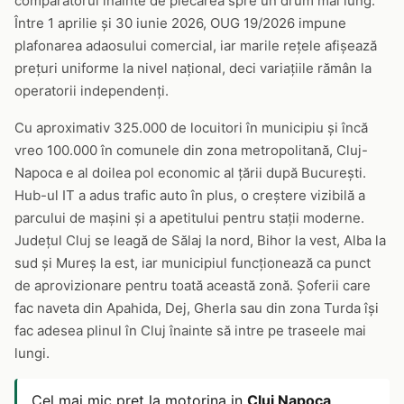
comparatorul înainte de plecarea spre un drum mai lung.
Între 1 aprilie și 30 iunie 2026, OUG 19/2026 impune
plafonarea adaosului comercial, iar marile rețele afișează
prețuri uniforme la nivel național, deci variațiile rămân la
operatorii independenți.
Cu aproximativ 325.000 de locuitori în municipiu și încă
vreo 100.000 în comunele din zona metropolitană, Cluj-
Napoca e al doilea pol economic al țării după București.
Hub-ul IT a adus trafic auto în plus, o creștere vizibilă a
parcului de mașini și a apetitului pentru stații moderne.
Județul Cluj se leagă de Sălaj la nord, Bihor la vest, Alba la
sud și Mureș la est, iar municipiul funcționează ca punct
de aprovizionare pentru toată această zonă. Șoferii care
fac naveta din Apahida, Dej, Gherla sau din zona Turda își
fac adesea plinul în Cluj înainte să intre pe traseele mai
lungi.
Cel mai mic pret la motorina in
Cluj Napoca