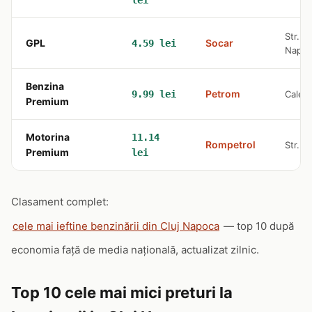
lei
Str. T
GPL
Socar
4.59 lei
Napo
Benzina
Petrom
9.99 lei
Calea 
Premium
Motorina
11.14
Rompetrol
Str. C
Premium
lei
Clasament complet:
cele mai ieftine benzinării din Cluj Napoca
— top 10 după
economia față de media națională, actualizat zilnic.
Top 10 cele mai mici preturi la