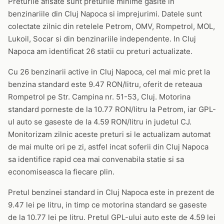
Preturile afisate sunt preturile minime gasite in
benzinariile din Cluj Napoca si imprejurimi. Datele sunt
colectate zilnic din retelele Petrom, OMV, Rompetrol, MOL,
Lukoil, Socar si din benzinariile independente. In Cluj
Napoca am identificat 26 statii cu preturi actualizate.
Cu 26 benzinarii active in Cluj Napoca, cel mai mic pret la
benzina standard este 9.47 RON/litru, oferit de reteaua
Rompetrol pe Str. Campina nr. 51-53, Cluj. Motorina
standard porneste de la 10.77 RON/litru la Petrom, iar GPL-
ul auto se gaseste de la 4.59 RON/litru in judetul CJ.
Monitorizam zilnic aceste preturi si le actualizam automat
de mai multe ori pe zi, astfel incat soferii din Cluj Napoca
sa identifice rapid cea mai convenabila statie si sa
economiseasca la fiecare plin.
Pretul benzinei standard in Cluj Napoca este in prezent de
9.47 lei pe litru, in timp ce motorina standard se gaseste
de la 10.77 lei pe litru. Pretul GPL-ului auto este de 4.59 lei