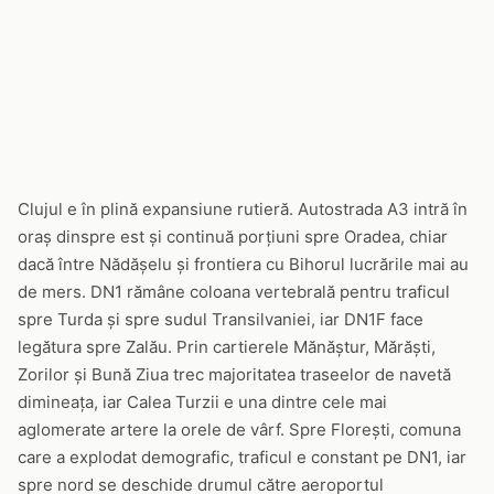
Clujul e în plină expansiune rutieră. Autostrada A3 intră în
oraș dinspre est și continuă porțiuni spre Oradea, chiar
dacă între Nădășelu și frontiera cu Bihorul lucrările mai au
de mers. DN1 rămâne coloana vertebrală pentru traficul
spre Turda și spre sudul Transilvaniei, iar DN1F face
legătura spre Zalău. Prin cartierele Mănăștur, Mărăști,
Zorilor și Bună Ziua trec majoritatea traseelor de navetă
dimineața, iar Calea Turzii e una dintre cele mai
aglomerate artere la orele de vârf. Spre Florești, comuna
care a explodat demografic, traficul e constant pe DN1, iar
spre nord se deschide drumul către aeroportul