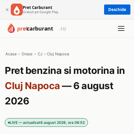
Pret Carburant
×
Deschide
Gratuit pe Google Play
Acasa
›
Orase
›
CJ
›
Cluj Napoca
Pret benzina si motorina in
Cluj Napoca
— 6 august
2026
LIVE — actualizat
6 august 2026, ora 06:52