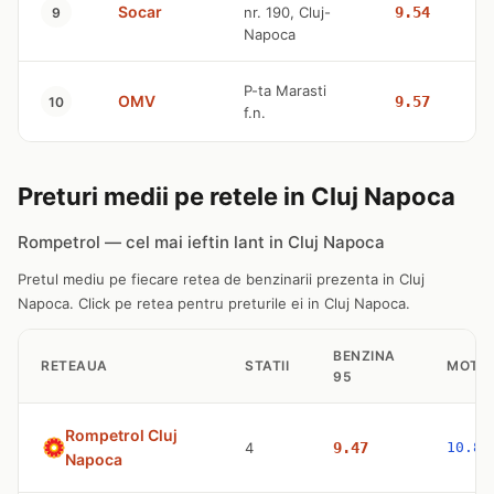
Socar
nr. 190, Cluj-
9.54
9
Napoca
P-ta Marasti
OMV
9.57
10
f.n.
Preturi medii pe retele in Cluj Napoca
Rompetrol — cel mai ieftin lant in Cluj Napoca
Pretul mediu pe fiecare retea de benzinarii prezenta in Cluj
Napoca. Click pe retea pentru preturile ei in Cluj Napoca.
BENZINA
RETEAUA
STATII
MOTO
95
Rompetrol Cluj
4
9.47
10.83
Napoca