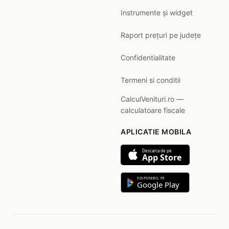
Instrumente și widget
Raport prețuri pe județe
Confidentialitate
Termeni si conditii
CalculVenituri.ro —
calculatoare fiscale
APLICATIE MOBILA
Descarca de pe
App Store
DISPONIBIL PE
Google Play