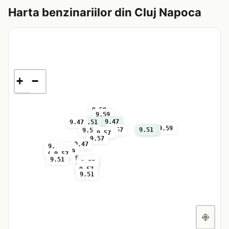
Harta benzinariilor din Cluj Napoca
+
−
9.59
9.59
9.47
9.47
9.51
9.59
9.57
9.51
9.54
9.59
9.57
9.57
9.57
9.47
9.57
9.59
9.59
9.57
9.57
9.57
9.51
9.59
9.57
9.47
9.57
9.51