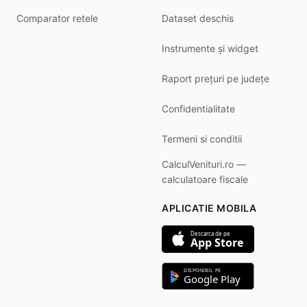
Comparator retele
Dataset deschis
Instrumente și widget
Raport prețuri pe județe
Confidentialitate
Termeni si conditii
CalculVenituri.ro —
calculatoare fiscale
APLICATIE MOBILA
Descarca de pe
App Store
DISPONIBIL PE
Google Play