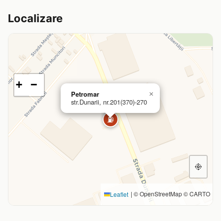
Localizare
+
−
Petromar
×
str.Dunarii, nr.201(370)-270
⛽
|
© OpenStreetMap © CARTO
Leaflet