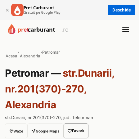
Pret Carburant
×
Deschide
Gratuit pe Google Play
›
›
Petromar
Acasa
Alexandria
Petromar —
str.Dunarii,
nr.201(370)-270,
Alexandria
str.Dunarii, nr.201(370)-270, jud. Teleorman
Waze
Google Maps
Favorit