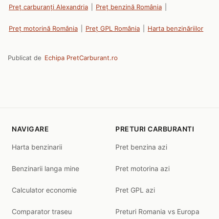
Preț carburanți Alexandria
|
Preț benzină România
|
Preț motorină România
|
Preț GPL România
|
Harta benzinăriilor
Publicat de
Echipa PretCarburant.ro
NAVIGARE
PRETURI CARBURANTI
Harta benzinarii
Pret benzina azi
Benzinarii langa mine
Pret motorina azi
Calculator economie
Pret GPL azi
Comparator traseu
Preturi Romania vs Europa