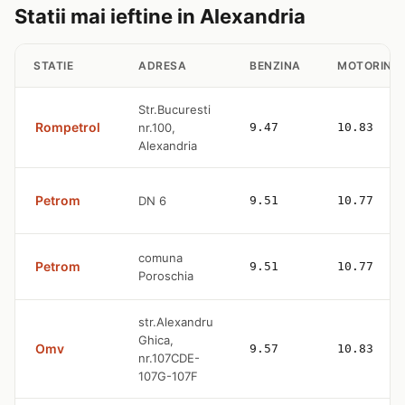
Statii mai ieftine in Alexandria
STATIE
ADRESA
BENZINA
MOTORINA
Str.Bucuresti
Rompetrol
nr.100,
9.47
10.83
Alexandria
Petrom
DN 6
9.51
10.77
comuna
Petrom
9.51
10.77
Poroschia
str.Alexandru
Ghica,
Omv
9.57
10.83
nr.107CDE-
107G-107F