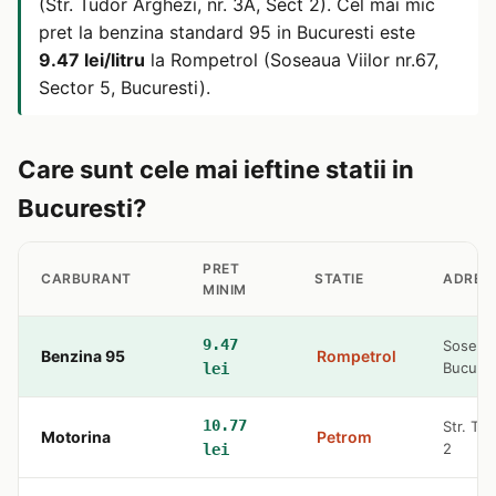
(Str. Tudor Arghezi, nr. 3A, Sect 2). Cel mai mic
pret la benzina standard 95 in Bucuresti este
9.47 lei/litru
la Rompetrol (Soseaua Viilor nr.67,
Sector 5, Bucuresti).
Care sunt cele mai ieftine statii in
Bucuresti?
PRET
CARBURANT
STATIE
ADRES
MINIM
9.47
Soseaua 
Benzina 95
Rompetrol
Bucures
lei
10.77
Str. Tu
Motorina
Petrom
2
lei