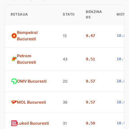
BENZINA
RETEAUA
STATII
MOTO
95
Rompetrol
15
9.47
10.83
Bucuresti
Petrom
43
9.51
10.77
Bucuresti
OMV Bucuresti
20
9.57
10.83
MOL Bucuresti
36
9.57
10.83
Lukoil Bucuresti
31
9.59
10.98