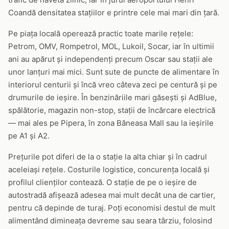
Coandă densitatea stațiilor e printre cele mai mari din țară.
Pe piața locală operează practic toate marile rețele:
Petrom, OMV, Rompetrol, MOL, Lukoil, Socar, iar în ultimii
ani au apărut și independenți precum Oscar sau stații ale
unor lanțuri mai mici. Sunt sute de puncte de alimentare în
interiorul centurii și încă vreo câteva zeci pe centură și pe
drumurile de ieșire. În benzinăriile mari găsești și AdBlue,
spălătorie, magazin non-stop, stații de încărcare electrică
— mai ales pe Pipera, în zona Băneasa Mall sau la ieșirile
pe A1 și A2.
Prețurile pot diferi de la o stație la alta chiar și în cadrul
aceleiași rețele. Costurile logistice, concurența locală și
profilul clienților contează. O stație de pe o ieșire de
autostradă afișează adesea mai mult decât una de cartier,
pentru că depinde de turaj. Poți economisi destul de mult
alimentând dimineața devreme sau seara târziu, folosind