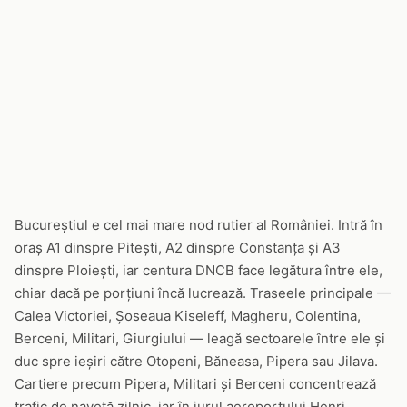
Bucureștiul e cel mai mare nod rutier al României. Intră în
oraș A1 dinspre Pitești, A2 dinspre Constanța și A3
dinspre Ploiești, iar centura DNCB face legătura între ele,
chiar dacă pe porțiuni încă lucrează. Traseele principale —
Calea Victoriei, Șoseaua Kiseleff, Magheru, Colentina,
Berceni, Militari, Giurgiului — leagă sectoarele între ele și
duc spre ieșiri către Otopeni, Băneasa, Pipera sau Jilava.
Cartiere precum Pipera, Militari și Berceni concentrează
trafic de navetă zilnic, iar în jurul aeroportului Henri