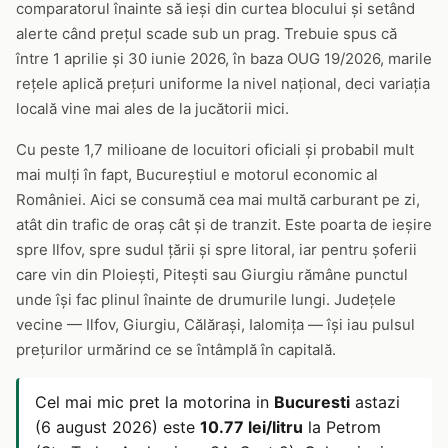
comparatorul înainte să ieși din curtea blocului și setând
alerte când prețul scade sub un prag. Trebuie spus că
între 1 aprilie și 30 iunie 2026, în baza OUG 19/2026, marile
rețele aplică prețuri uniforme la nivel național, deci variația
locală vine mai ales de la jucătorii mici.
Cu peste 1,7 milioane de locuitori oficiali și probabil mult
mai mulți în fapt, Bucureștiul e motorul economic al
României. Aici se consumă cea mai multă carburant pe zi,
atât din trafic de oraș cât și de tranzit. Este poarta de ieșire
spre Ilfov, spre sudul țării și spre litoral, iar pentru șoferii
care vin din Ploiești, Pitești sau Giurgiu rămâne punctul
unde își fac plinul înainte de drumurile lungi. Județele
vecine — Ilfov, Giurgiu, Călărași, Ialomița — își iau pulsul
prețurilor urmărind ce se întâmplă în capitală.
Cel mai mic pret la motorina in
Bucuresti
astazi
(6 august 2026) este
10.77 lei/litru
la Petrom