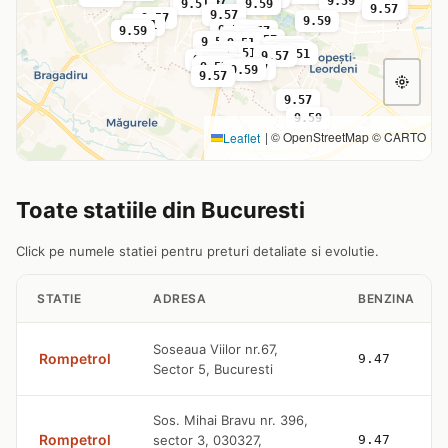
9.47
9.59
9.59
9.51
9.51
9.59
9.57
9.57
9.57
9.57
9.59
9.51
9.59
9.59
9.57
9.51
9.57
9.51
9.51
9.59
9.51
9.59
9.51
9.57
9.51
9.57
9.47
9.47
9.47
9.59
9.57
9.57
9.59
9.57
9.57
9.59
|
© OpenStreetMap © CARTO
Leaflet
Toate statiile din Bucuresti
Click pe numele statiei pentru preturi detaliate si evolutie.
STATIE
ADRESA
BENZINA
Soseaua Viilor nr.67,
Rompetrol
9.47
Sector 5, Bucuresti
Sos. Mihai Bravu nr. 396,
Rompetrol
sector 3, 030327,
9.47