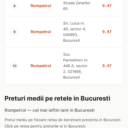
Strada Zetarilor
Rompetrol
9.47
8
65
Str. Luica nr.
4D, sector 4,
Rompetrol
9.47
9
040993,
Bucuresti
Sos.
Pantelimon nr.
Rompetrol
448 A, sector
9.47
10
2, 021666,
Bucuresti
Preturi medii pe retele in Bucuresti
Rompetrol — cel mai ieftin lant in Bucuresti
Pretul mediu pe fiecare retea de benzinarii prezenta in Bucuresti.
Click pe retea pentru preturile ei in Bucuresti.