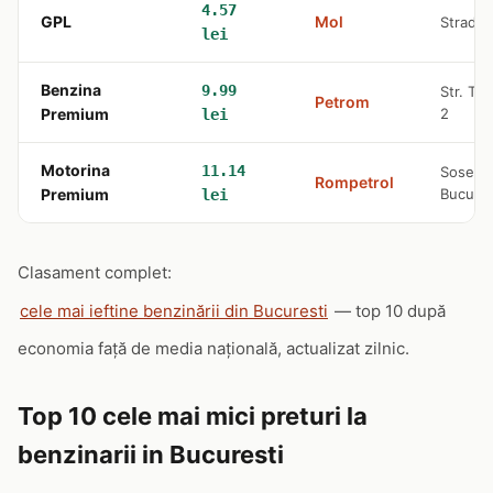
4.57
GPL
Mol
Strada 
lei
Benzina
9.99
Str. Tu
Petrom
Premium
2
lei
Motorina
11.14
Soseaua 
Rompetrol
Premium
Bucures
lei
Clasament complet:
cele mai ieftine benzinării din Bucuresti
— top 10 după
economia față de media națională, actualizat zilnic.
Top 10 cele mai mici preturi la
benzinarii in Bucuresti