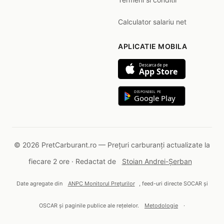
Calculator salariu net
APLICATIE MOBILA
Descarca de pe
App Store
DISPONIBIL PE
Google Play
© 2026 PretCarburant.ro — Prețuri carburanți actualizate la
fiecare 2 ore · Redactat de
Stoian Andrei-Șerban
Date agregate din
ANPC Monitorul Prețurilor
, feed-uri directe SOCAR și
OSCAR și paginile publice ale rețelelor.
Metodologie
·