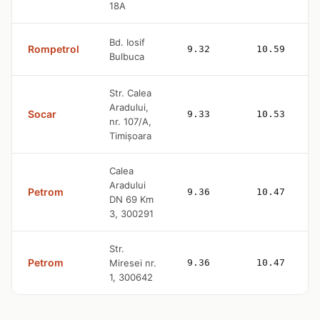
18A
Bd. Iosif
Rompetrol
9.32
10.59
Bulbuca
Str. Calea
Aradului,
Socar
9.33
10.53
nr. 107/A,
Timișoara
Calea
Aradului
Petrom
9.36
10.47
DN 69 Km
3, 300291
Str.
Petrom
Miresei nr.
9.36
10.47
1, 300642