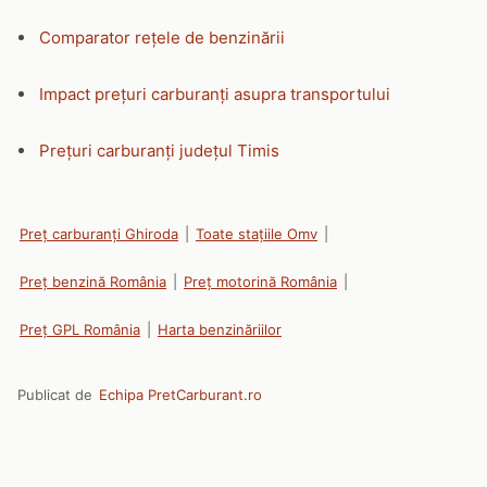
Comparator rețele de benzinării
Impact prețuri carburanți asupra transportului
Prețuri carburanți județul Timis
Preț carburanți Ghiroda
|
Toate stațiile Omv
|
Preț benzină România
|
Preț motorină România
|
Preț GPL România
|
Harta benzinăriilor
Publicat de
Echipa PretCarburant.ro