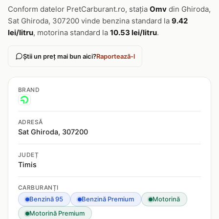
Conform datelor PretCarburant.ro, stația
Omv
din Ghiroda,
Sat Ghiroda, 307200 vinde benzina standard la
9.42
lei/litru
, motorina standard la
10.53 lei/litru
.
Știi un preț mai bun aici?
Raportează-l
BRAND
ADRESĂ
Sat Ghiroda, 307200
JUDEȚ
Timis
CARBURANȚI
Benzină 95
Benzină Premium
Motorină
Motorină Premium