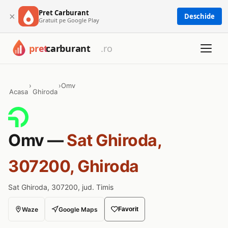
Pret Carburant
×
Deschide
Gratuit pe Google Play
›
›
Omv
Acasa
Ghiroda
Omv —
Sat Ghiroda,
307200, Ghiroda
Sat Ghiroda, 307200, jud. Timis
Waze
Google Maps
Favorit