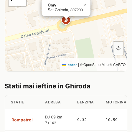
Omv
×
Sat Ghiroda, 307200
⛽
|
© OpenStreetMap © CARTO
Leaflet
Statii mai ieftine in Ghiroda
STATIE
ADRESA
BENZINA
MOTORINA
DJ 69 km
Rompetrol
9.32
10.59
7+142