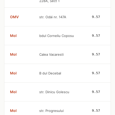
228A, Sect 1
OMV
str. Odăi nr. 147A
9.57
Mol
bdul Corneliu Coposu
9.57
Mol
Calea Vacaresti
9.57
Mol
B dul Decebal
9.57
Mol
str. Dinicu Golescu
9.57
Mol
str. Progresului
9.57