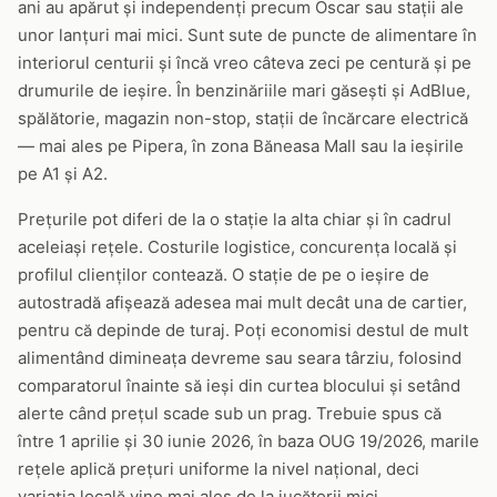
ani au apărut și independenți precum Oscar sau stații ale
unor lanțuri mai mici. Sunt sute de puncte de alimentare în
interiorul centurii și încă vreo câteva zeci pe centură și pe
drumurile de ieșire. În benzinăriile mari găsești și AdBlue,
spălătorie, magazin non-stop, stații de încărcare electrică
— mai ales pe Pipera, în zona Băneasa Mall sau la ieșirile
pe A1 și A2.
Prețurile pot diferi de la o stație la alta chiar și în cadrul
aceleiași rețele. Costurile logistice, concurența locală și
profilul clienților contează. O stație de pe o ieșire de
autostradă afișează adesea mai mult decât una de cartier,
pentru că depinde de turaj. Poți economisi destul de mult
alimentând dimineața devreme sau seara târziu, folosind
comparatorul înainte să ieși din curtea blocului și setând
alerte când prețul scade sub un prag. Trebuie spus că
între 1 aprilie și 30 iunie 2026, în baza OUG 19/2026, marile
rețele aplică prețuri uniforme la nivel național, deci
variația locală vine mai ales de la jucătorii mici.