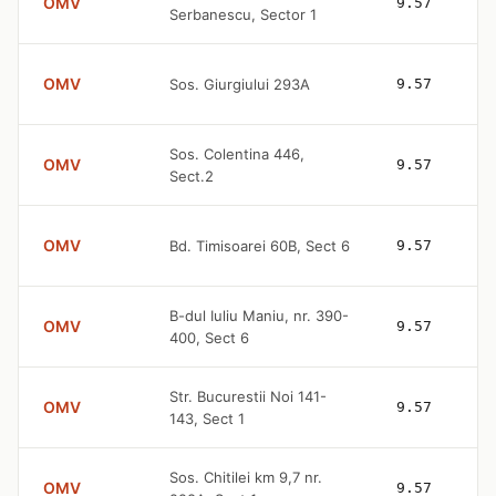
OMV
9.57
Serbanescu, Sector 1
OMV
Sos. Giurgiului 293A
9.57
Sos. Colentina 446,
OMV
9.57
Sect.2
OMV
Bd. Timisoarei 60B, Sect 6
9.57
B-dul Iuliu Maniu, nr. 390-
OMV
9.57
400, Sect 6
Str. Bucurestii Noi 141-
OMV
9.57
143, Sect 1
Sos. Chitilei km 9,7 nr.
OMV
9.57