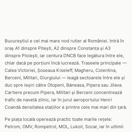
Bucureștiul e cel mai mare nod rutier al României. Intră în
oraș A1 dinspre Pitești, A2 dinspre Constanța și A3
dinspre Ploiești, iar centura DNCB face legătura între ele,
chiar dacă pe porțiuni încă lucrează. Traseele principale —
Calea Victoriei, Șoseaua Kiseleff, Magheru, Colentina,
Berceni, Militari, Giurgiului — leagă sectoarele între ele și
duc spre ieșiri către Otopeni, Băneasa, Pipera sau Jilava.
Cartiere precum Pipera, Militari și Berceni concentrează
trafic de navetă zilnic, iar în jurul aeroportului Henri
Coandă densitatea stațiilor e printre cele mai mari din țară.
Pe piața locală operează practic toate marile rețele:
Petrom, OMV, Rompetrol, MOL, Lukoil, Socar, iar în ultimii