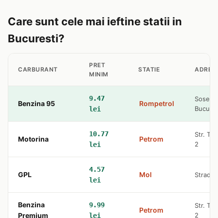
Care sunt cele mai ieftine statii in
Bucuresti?
PRET
CARBURANT
STATIE
ADRES
MINIM
9.47
Soseaua 
Benzina 95
Rompetrol
Bucures
lei
10.77
Str. Tu
Motorina
Petrom
2
lei
4.57
GPL
Mol
Strada 
lei
Benzina
9.99
Str. Tu
Petrom
Premium
2
lei