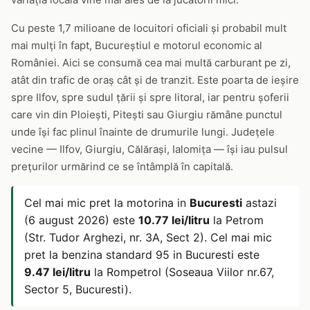
Cu peste 1,7 milioane de locuitori oficiali și probabil mult
mai mulți în fapt, Bucureștiul e motorul economic al
României. Aici se consumă cea mai multă carburant pe zi,
atât din trafic de oraș cât și de tranzit. Este poarta de ieșire
spre Ilfov, spre sudul țării și spre litoral, iar pentru șoferii
care vin din Ploiești, Pitești sau Giurgiu rămâne punctul
unde își fac plinul înainte de drumurile lungi. Județele
vecine — Ilfov, Giurgiu, Călărași, Ialomița — își iau pulsul
prețurilor urmărind ce se întâmplă în capitală.
Cel mai mic pret la motorina in
Bucuresti
astazi
(6 august 2026) este
10.77 lei/litru
la Petrom
(Str. Tudor Arghezi, nr. 3A, Sect 2). Cel mai mic
pret la benzina standard 95 in Bucuresti este
9.47 lei/litru
la Rompetrol (Soseaua Viilor nr.67,
Sector 5, Bucuresti).