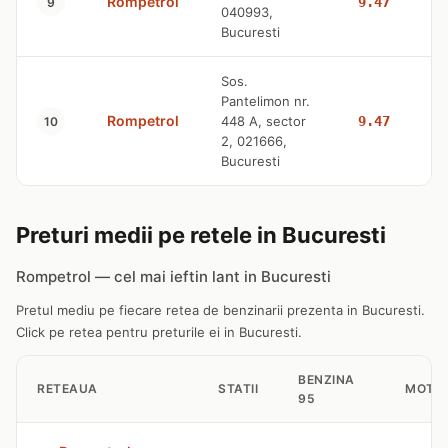
Rompetrol
9.47
9
040993,
Bucuresti
Sos.
Pantelimon nr.
Rompetrol
448 A, sector
9.47
10
2, 021666,
Bucuresti
Preturi medii pe retele in Bucuresti
Rompetrol — cel mai ieftin lant in Bucuresti
Pretul mediu pe fiecare retea de benzinarii prezenta in Bucuresti.
Click pe retea pentru preturile ei in Bucuresti.
BENZINA
RETEAUA
STATII
MOTO
95