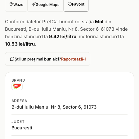
Waze
Google Maps
Favorit
Conform datelor PretCarburant.ro, stația
Mol
din
Bucuresti, B-dul Iuliu Maniu, Nr 8, Sector 6, 61073 vinde
benzina standard la
9.42 lei/litru
, motorina standard la
10.53 lei/litru
.
Știi un preț mai bun aici?
Raportează-l
BRAND
ADRESĂ
B-dul Iuliu Maniu, Nr 8, Sector 6, 61073
JUDEȚ
Bucuresti