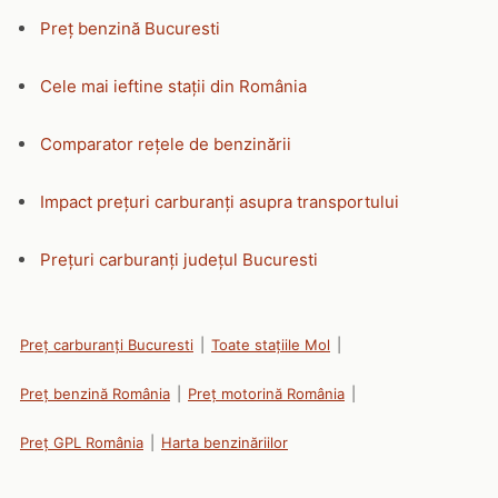
Preț benzină Bucuresti
Cele mai ieftine stații din România
Comparator rețele de benzinării
Impact prețuri carburanți asupra transportului
Prețuri carburanți județul Bucuresti
Preț carburanți Bucuresti
|
Toate stațiile Mol
|
Preț benzină România
|
Preț motorină România
|
Preț GPL România
|
Harta benzinăriilor