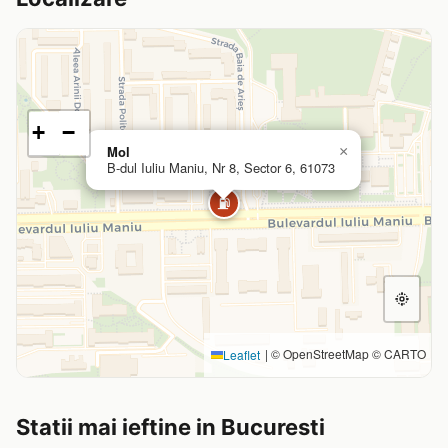
+
−
Mol
×
B-dul Iuliu Maniu, Nr 8, Sector 6, 61073
⛽
|
© OpenStreetMap © CARTO
Leaflet
Statii mai ieftine in Bucuresti