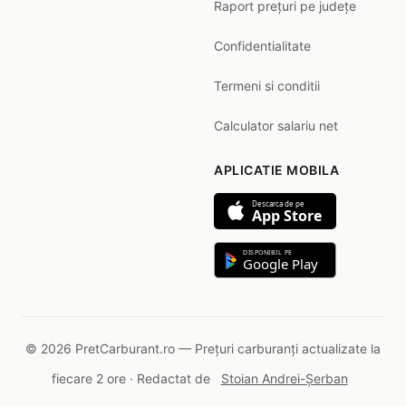
Raport prețuri pe județe
Confidentialitate
Termeni si conditii
Calculator salariu net
APLICATIE MOBILA
Descarca de pe
App Store
DISPONIBIL PE
Google Play
© 2026 PretCarburant.ro — Prețuri carburanți actualizate la
fiecare 2 ore · Redactat de
Stoian Andrei-Șerban