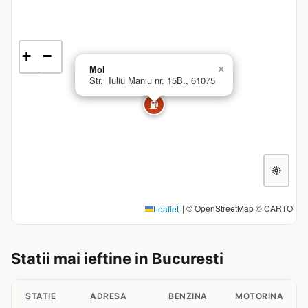
+
−
Mol
×
Str. Iuliu Maniu nr. 15B., 61075
⛽
|
© OpenStreetMap © CARTO
Leaflet
Statii mai ieftine in Bucuresti
STATIE
ADRESA
BENZINA
MOTORINA