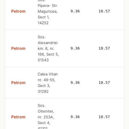
Pipera- Str.
Petrom
Maguricea,
9.36
10.57
Sect 1,
14252
Sos.
Alexandriei
Petrom
km. 6, nr.
9.36
10.57
166, Sect 5,
51543
Calea Vitan
nr. 49-55,
Petrom
9.36
10.57
Sect 3,
31282
Sos.
Oltenitei,
Petrom
nr. 253A,
9.36
10.57
Sect 4,
41311