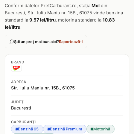
Conform datelor PretCarburant.ro, stația
Mol
din
Bucuresti, Str. Iuliu Maniu nr. 15B., 61075 vinde benzina
standard la
9.57 lei/litru
, motorina standard la
10.83
lei/litru
.
Știi un preț mai bun aici?
Raportează-l
BRAND
ADRESĂ
Str. Iuliu Maniu nr. 15B., 61075
JUDEȚ
Bucuresti
CARBURANȚI
Benzină 95
Benzină Premium
Motorină