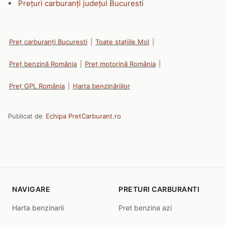
Prețuri carburanți județul Bucuresti
Preț carburanți Bucuresti
|
Toate stațiile Mol
|
Preț benzină România
|
Preț motorină România
|
Preț GPL România
|
Harta benzinăriilor
Publicat de
Echipa PretCarburant.ro
NAVIGARE
PRETURI CARBURANTI
Harta benzinarii
Pret benzina azi