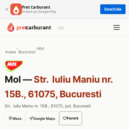
Pret Carburant
×
Deschide
Gratuit pe Google Play
›
›
Mol
Acasa
Bucuresti
Mol —
Str. Iuliu Maniu nr.
15B., 61075, Bucuresti
Str. Iuliu Maniu nr. 15B., 61075, jud. Bucuresti
Waze
Google Maps
Favorit