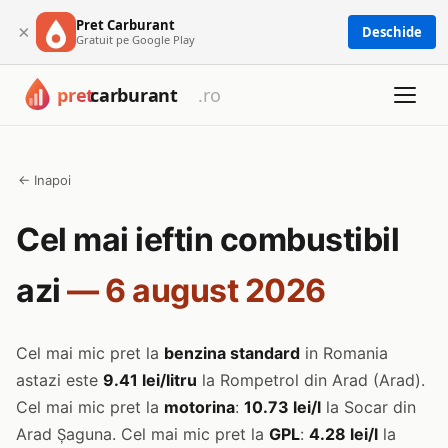
Pret Carburant
×
Deschide
Gratuit pe Google Play
← Inapoi
Cel mai ieftin combustibil
azi
— 6 august 2026
Cel mai mic pret la
benzina standard
in Romania
astazi este
9.41 lei/litru
la Rompetrol din Arad (Arad).
Cel mai mic pret la
motorina
:
10.73 lei/l
la Socar din
Arad Șaguna. Cel mai mic pret la
GPL
:
4.28 lei/l
la