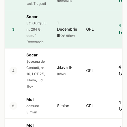
lei
(Botoșani)
Iași, Trușești
Socar
1
Str. Giurgiului
4.5
Decembrie
GPL
3
nr. 264 G,
lei
Ilfov
com. 1
(Ilfov)
Decembrie
Socar
Șoseaua de
4.5
Jilava IF
Centură, nr.
GPL
4
lei
10, LOT 2/1,
(Ilfov)
Jilava, jud.
Ilfov
Mol
4.5
Simian
GPL
5
comuna
lei
Simian
Mol