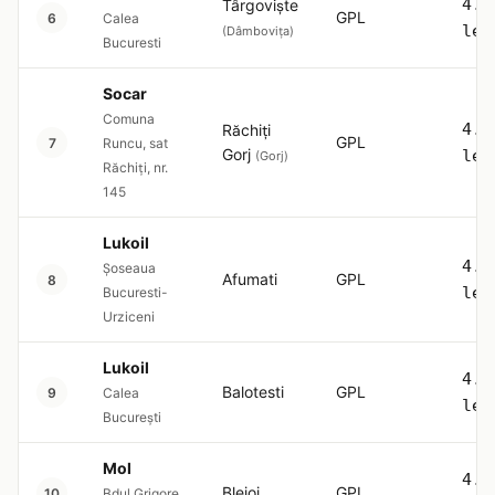
4.5
Târgoviște
GPL
6
Calea
lei
(Dâmbovița)
Bucuresti
Socar
Comuna
4.5
Răchiți
GPL
7
Runcu, sat
Gorj
lei
(Gorj)
Răchiți, nr.
145
Lukoil
4.5
Şoseaua
Afumati
GPL
8
lei
Bucuresti-
Urziceni
Lukoil
4.5
Balotesti
GPL
9
Calea
lei
București
Mol
4.5
Blejoi
GPL
10
Bdul Grigore