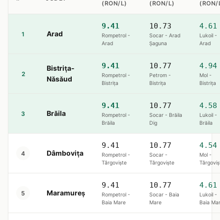
(RON/L)
(RON/L)
(RON/
9.41
10.73
4.61
Arad
1
Rompetrol -
Socar - Arad
Lukoil -
Arad
Șaguna
Arad
9.41
10.77
4.94
Bistrița-
2
Rompetrol -
Petrom -
Mol -
Năsăud
Bistriţa
Bistriţa
Bistriţa
9.41
10.77
4.58
Brăila
3
Rompetrol -
Socar - Brăila
Lukoil -
Brăila
Dig
Brăila
9.41
10.77
4.54
Dâmbovița
4
Rompetrol -
Socar -
Mol -
Târgoviște
Târgoviște
Târgoviș
9.41
10.77
4.61
Maramureș
5
Rompetrol -
Socar - Baia
Lukoil -
Baia Mare
Mare
Baia Ma