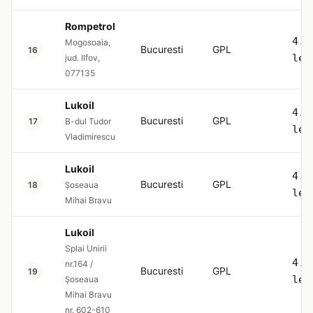
Rompetrol
4.5
Mogosoaia,
Bucuresti
GPL
16
lei
jud. Ilfov,
077135
Lukoil
4.5
Bucuresti
GPL
17
B-dul Tudor
lei
Vladimirescu
Lukoil
4.5
Bucuresti
GPL
18
Șoseaua
lei
Mihai Bravu
Lukoil
Splai Unirii
4.5
nr.164 /
Bucuresti
GPL
19
lei
Șoseaua
Mihai Bravu
nr. 602-610