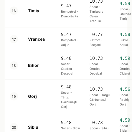
10.73
4.59
9.47
Socar -
Socar -
Timiș
16
Rompetrol -
Timișoara
Ghiroda
Dumbrăviţa
Calea
Timiş
Aradului
9.47
10.77
4.58
Vrancea
17
Rompetrol -
Petrom -
Lukoil -
Adjud
Focşani
Adjud
9.48
10.73
4.59
Socar -
Socar -
Socar -
Bihor
18
Oradea
Oradea
Oradea
Decebal
Decebal
Clujului
9.48
10.73
4.56
Socar -
Socar - Târgu
Socar -
Gorj
19
Târgu
Cărbunești
Răchiți
Cărbunești
Gorj
Gorj
Gorj
4.59
9.48
10.73
Socar -
Sibiu
20
Socar - Sibiu
Socar - Sibiu
Sibiu