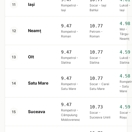
Iași
11
Rompetrol -
Socar - Iaşi
Lukoil -
Iaşi
Bahlui
Iaşi
4.98
9.47
10.77
Mol -
Neamț
12
Rompetrol -
Petrom -
Târgu-
Roman
Roman
Neamţ
9.47
10.77
4.59
Olt
13
Rompetrol -
Socar -
Lukoil -
Slatina
Slatina
Slatina
4.58
9.47
10.77
Rompetr
Satu Mare
14
Rompetrol -
Socar - Carei
- Satu
Satu Mare
Satu Mare
Mare
9.47
10.73
4.59
Rompetrol -
Suceava
15
Socar -
Socar -
Câmpulung
Suceava Unirii
Roşu
Moldovenesc