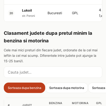
4.5
Lukoil
Bucuresti
GPL
20
lei
str. Peroni
Clasament judete dupa pretul minim la
benzina si motorina
Cele mai mici preturi din fiecare judet, ordonate de la cel mai
ieftin la cel mai scump. Diferentele intre judete pot ajunge la
15-25 bani/l.
Cauta judet
Sorteaza dupa benzina
Sorteaza dupa motorina
Sorteaza
BENZINA
MOTORINA
GPL
#
JUDET