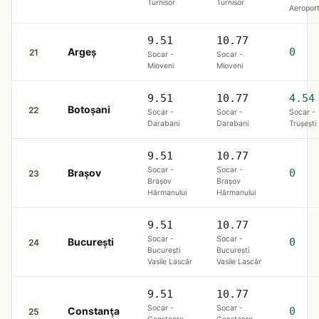
Turnisor
Turnisor
Aeropor
9.51
10.77
Argeș
0
21
Socar -
Socar -
Mioveni
Mioveni
9.51
10.77
4.54
Botoșani
22
Socar -
Socar -
Socar -
Darabani
Darabani
Trușești
9.51
10.77
Socar -
Socar -
Brașov
0
23
Brașov
Brașov
Hărmanului
Hărmanului
9.51
10.77
Socar -
Socar -
Bucureşti
0
24
București
București
Vasile Lascăr
Vasile Lascăr
9.51
10.77
Socar -
Socar -
Constanța
0
25