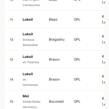
lei
Cantacuzino
4.5
Lukoil
Blejoi
GPL
11
lei
Lukoil
4.5
Bragadiru
GPL
12
Șoseaua
lei
Alexandriei
4.5
Lukoil
Brasov
GPL
13
lei
str. Poienilor
Lukoil
4.5
Brasov
GPL
14
str.
lei
Harmanului
Mol
4.5
Bucuresti
GPL
15
Strada Barbu
lei
Vacarescu