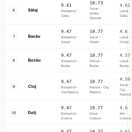
10.73
9.41
4.61
Socar -
Sălaj
6
Rompetrol -
Lukoil -
Șimleu
Zalău
Zalău
Silvaniei
9.47
10.77
4.6
Bacău
7
Rompetrol -
Socar -
Lukoil -
Onești
Onești
Onești
9.47
10.77
4.57
Buzău
8
Rompetrol -
Petrom -
Lukoil -
Buzău
Buzău
Buzău
4.59
9.47
10.77
Socar -
Cluj
9
Rompetrol -
Petrom - Cluj
Cluj
Cluj Napoca
Napoca
Napoca
9.47
10.77
4.6
Dolj
10
Rompetrol -
Socar -
Mol -
Craiova
Craiova
Craiova
9.47
10.77
4.61