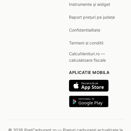
Instrumente și widget
Raport prețuri pe județe
Confidentialitate
Termeni si conditii
CalculVenituri.ro —
calculatoare fiscale
APLICATIE MOBILA
Descarca de pe
App Store
DISPONIBIL PE
Google Play
© 2026 PretCarburant.ro — Prețuri carburanți actualizate la