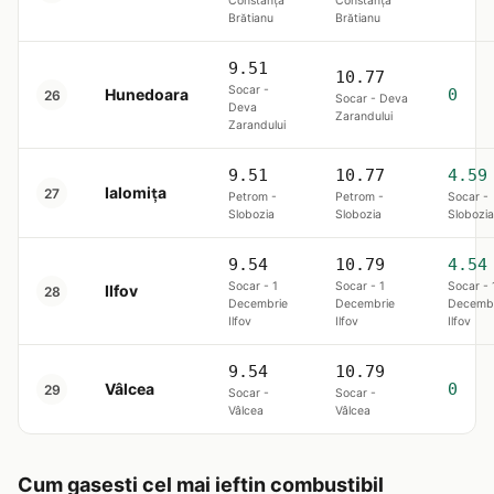
Constanța
Constanța
Brătianu
Brătianu
9.51
10.77
Socar -
Hunedoara
0
26
Socar - Deva
Deva
Zarandului
Zarandului
9.51
10.77
4.59
Ialomița
27
Petrom -
Petrom -
Socar -
Slobozia
Slobozia
Slobozia
9.54
10.79
4.54
Socar - 1
Socar - 1
Socar - 
Ilfov
28
Decembrie
Decembrie
Decembr
Ilfov
Ilfov
Ilfov
9.54
10.79
Vâlcea
0
29
Socar -
Socar -
Vâlcea
Vâlcea
Cum gasesti cel mai ieftin combustibil