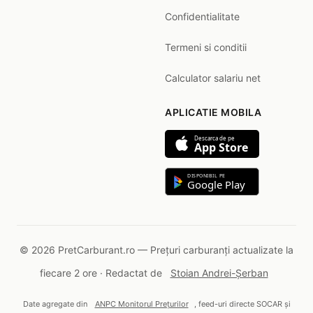
Confidentialitate
Termeni si conditii
Calculator salariu net
APLICATIE MOBILA
Descarca de pe
App Store
DISPONIBIL PE
Google Play
© 2026 PretCarburant.ro — Prețuri carburanți actualizate la
fiecare 2 ore · Redactat de
Stoian Andrei-Șerban
Date agregate din
ANPC Monitorul Prețurilor
, feed-uri directe SOCAR și