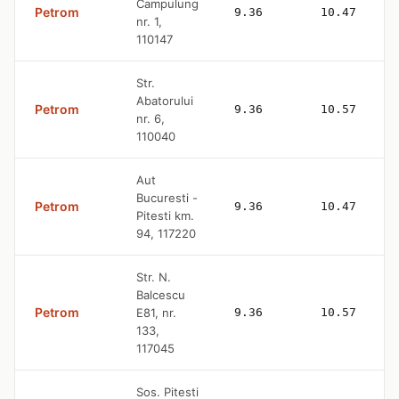
Campulung
Petrom
9.36
10.47
nr. 1,
110147
Str.
Abatorului
Petrom
9.36
10.57
nr. 6,
110040
Aut
Bucuresti -
Petrom
9.36
10.47
Pitesti km.
94, 117220
Str. N.
Balcescu
Petrom
E81, nr.
9.36
10.57
133,
117045
Sos. Pitesti