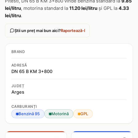
Pitesti, DN 65 B KM 3+800 vinde benzina standard la
9.85
lei/litru
, motorina standard la
11.20 lei/litru
și GPL la
4.33
lei/litru
.
Știi un preț mai bun aici?
Raportează-l
BRAND
ADRESĂ
DN 65 B KM 3+800
JUDEȚ
Arges
CARBURANȚI
Benzină 95
Motorină
GPL