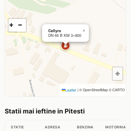
+
−
Cellyro
×
DN 65 B KM 3+800
⛽
|
© OpenStreetMap © CARTO
Leaflet
Statii mai ieftine in Pitesti
STATIE
ADRESA
BENZINA
MOTORINA