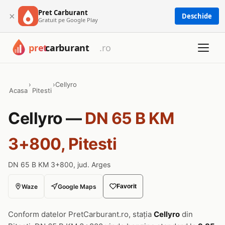
Pret Carburant
×
Deschide
Gratuit pe Google Play
›
›
Cellyro
Acasa
Pitesti
Cellyro —
DN 65 B KM
3+800, Pitesti
DN 65 B KM 3+800, jud. Arges
Waze
Google Maps
Favorit
Conform datelor PretCarburant.ro, stația
Cellyro
din