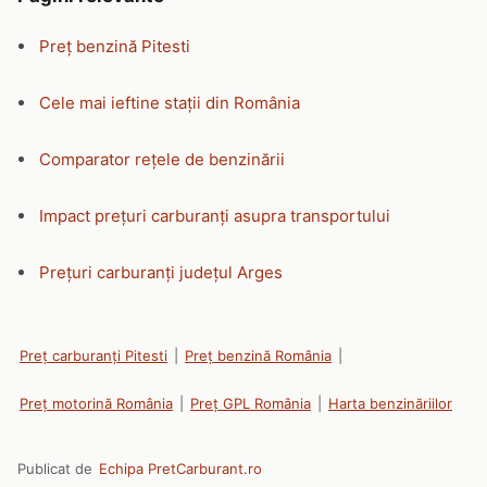
Preț benzină Pitesti
Cele mai ieftine stații din România
Comparator rețele de benzinării
Impact prețuri carburanți asupra transportului
Prețuri carburanți județul Arges
Preț carburanți Pitesti
|
Preț benzină România
|
Preț motorină România
|
Preț GPL România
|
Harta benzinăriilor
Publicat de
Echipa PretCarburant.ro