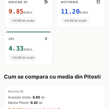
BENZINĂ 95
MOTORINĂ
9.85
11.20
RON/L
RON/L
0.00 lei vs ieri
0.00 lei vs ieri
GPL
4.33
RON/L
0.00 lei vs ieri
Cum se compara cu media din Pitesti
Benzina 95
Aceasta statie:
9.85
lei
Media Pitesti:
9.42
lei