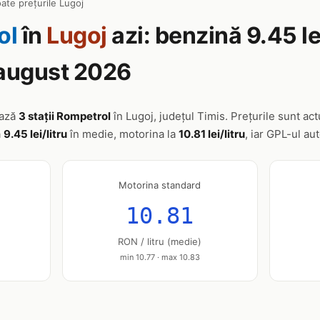
ate prețurile Lugoj
ol
în
Lugoj
azi: benzină 9.45 le
 august 2026
ează
3 stații Rompetrol
în Lugoj, județul Timis. Prețurile sunt actu
a
9.45 lei/litru
în medie, motorina la
10.81 lei/litru
, iar GPL-ul au
Motorina standard
10.81
RON / litru (medie)
min 10.77 · max 10.83