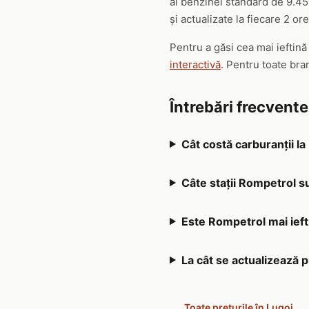
al benzinei standard de 9.45 
și actualizate la fiecare 2 ore
Pentru a găsi cea mai ieftină
interactivă
. Pentru toate bra
Întrebări frecvent
Cât costă carburanții l
Câte stații Rompetrol s
Este Rompetrol mai iefti
La cât se actualizează 
Toate prețurile în Lugoj