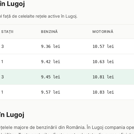
în Lugoj
ață de celelalte rețele active în Lugoj.
STAȚII
BENZINĂ
MOTORINĂ
3
9.36 lei
10.57 lei
1
9.42 lei
10.63 lei
3
9.45 lei
10.81 lei
1
9.57 lei
10.83 lei
în Lugoj
țelele majore de benzinării din România. În Lugoj compania ope