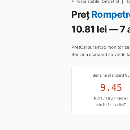
|
← Toate stațiile Rompetrol
To
Preț
Rompetr
10.81 lei — 7
PretCarburant.ro monitoriz
Benzina standard se vinde l
Benzina standard 95
9.45
RON / litru (medie)
min 9.41 · max 9.47