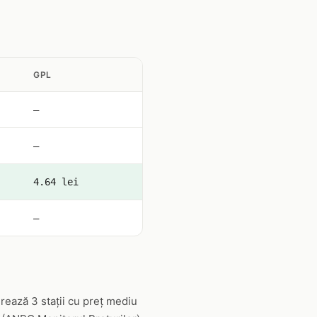
GPL
—
—
4.64 lei
—
rează 3 stații cu preț mediu