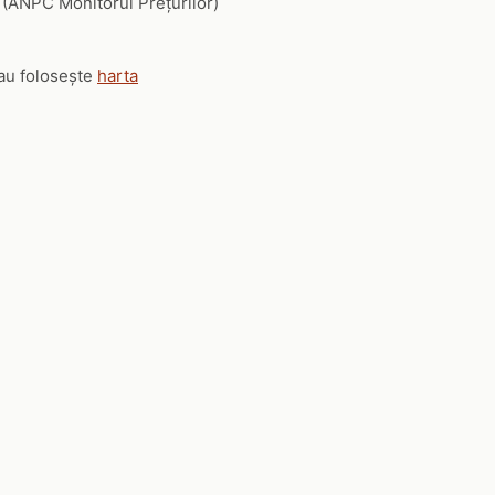
le (ANPC Monitorul Prețurilor)
sau folosește
harta