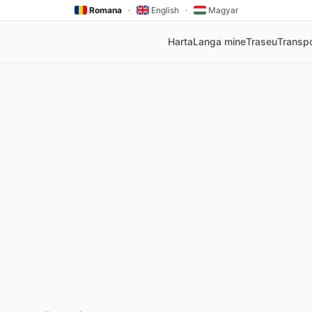
Romana
·
English
·
Magyar
Harta
Langa mine
Traseu
Transpo