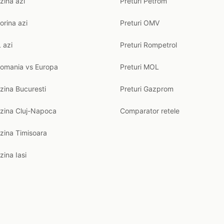
zina azi
Preturi Petrom
orina azi
Preturi OMV
 azi
Preturi Rompetrol
Romania vs Europa
Preturi MOL
zina Bucuresti
Preturi Gazprom
nzina Cluj-Napoca
Comparator retele
zina Timisoara
zina Iasi