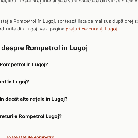
lei/litru. Toate prețurile afișate sunt colectate din surse oficia
.
 stație Rompetrol în Lugoj, sortează lista de mai sus după preț 
nd-urile din Lugoj, vezi pagina
prețuri carburanți Lugoj
.
e despre Rompetrol în Lugoj
a Rompetrol în Lugoj?
unt în Lugoj?
n decât alte rețele în Lugoj?
prețurile Rompetrol Lugoj?
Toate stațiile Rompetrol