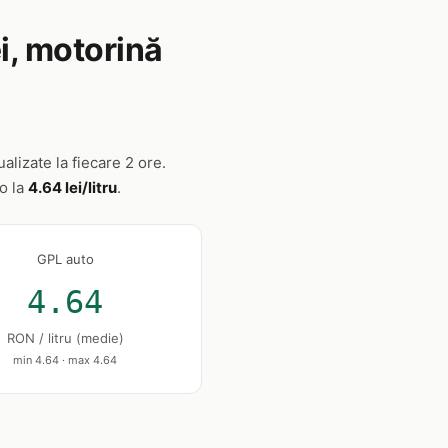
i, motorină
alizate la fiecare 2 ore.
to la
4.64 lei/litru
.
GPL auto
4.64
RON / litru (medie)
min 4.64 · max 4.64