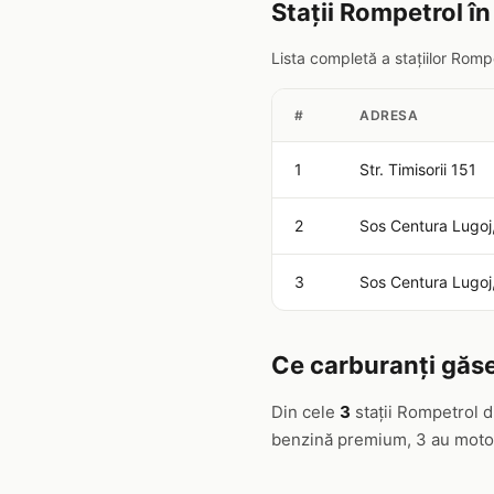
Stații Rompetrol în
Lista completă a stațiilor Romp
#
ADRESA
1
Str. Timisorii 151
2
Sos Centura Lugo
3
Sos Centura Lugo
Ce carburanți găse
Din cele
3
stații Rompetrol d
benzină premium, 3 au motor