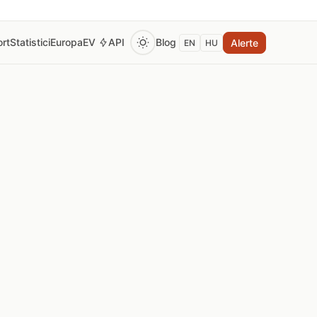
rt
Statistici
Europa
EV
API
Blog
Alerte
EN
HU