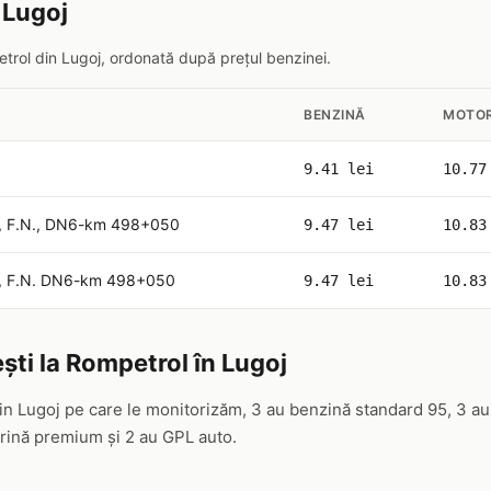
 Lugoj
etrol din Lugoj, ordonată după prețul benzinei.
BENZINĂ
MOTOR
9.41 lei
10.77
j, F.N., DN6-km 498+050
9.47 lei
10.83
j, F.N. DN6-km 498+050
9.47 lei
10.83
ști la Rompetrol în Lugoj
in Lugoj pe care le monitorizăm, 3 au benzină standard 95, 3 au
ină premium și 2 au GPL auto.