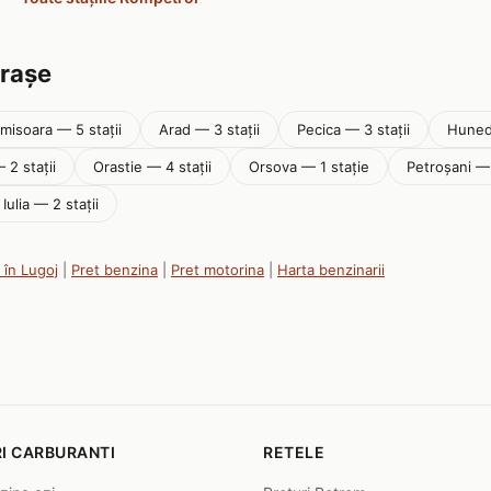
orașe
imisoara — 5 stații
Arad — 3 stații
Pecica — 3 stații
Hunedo
 2 stații
Orastie — 4 stații
Orsova — 1 stație
Petroșani — 
 Iulia — 2 stații
 în Lugoj
|
Pret benzina
|
Pret motorina
|
Harta benzinarii
I CARBURANTI
RETELE