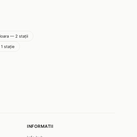
ara — 2 stații
1 stație
INFORMATII