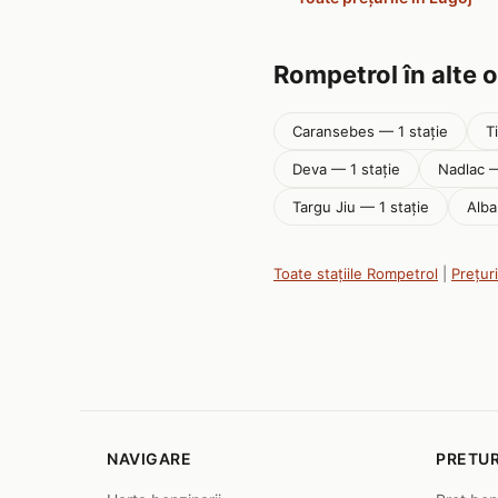
Rompetrol în alte 
Caransebes — 1 stație
T
Deva — 1 stație
Nadlac —
Targu Jiu — 1 stație
Alba
Toate stațiile Rompetrol
|
Prețuri
NAVIGARE
PRETUR