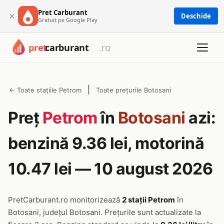
Pret Carburant
×
Deschide
Gratuit pe Google Play
|
← Toate stațiile Petrom
Toate prețurile Botosani
Preț
Petrom
în
Botosani
azi:
benzină 9.36 lei, motorină
10.47 lei — 10 august 2026
PretCarburant.ro monitorizează
2 stații Petrom
în
Botosani, județul Botosani. Prețurile sunt actualizate la