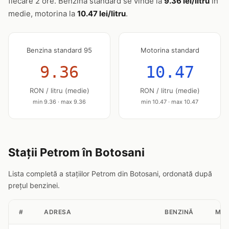
fiecare 2 ore. Benzina standard se vinde la
9.36 lei/litru
în
medie, motorina la
10.47 lei/litru
.
Benzina standard 95
Motorina standard
9.36
10.47
RON / litru (medie)
RON / litru (medie)
min 9.36 · max 9.36
min 10.47 · max 10.47
Stații Petrom în Botosani
Lista completă a stațiilor Petrom din Botosani, ordonată după
prețul benzinei.
#
ADRESA
BENZINĂ
MOT