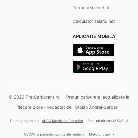
Termeni si conditii
Calculator salariu net
APLICATIE MOBILA
Descarca de pe
App Store
DISPONIBIL PE
Google Play
© 2026 PretCarburant.ro — Prețuri carburanți actualizate la
fiecare 2 ore · Redactat de
Stoian Andrei-Șerban
Date agregate din
ANPC Monitorul Prețurilor
, feed-uri directe SOCAR și
OSCAR și paginile publice ale rețelelor.
Metodologie
·