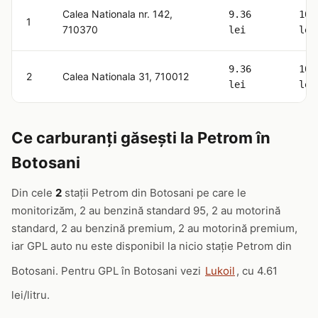
Calea Nationala nr. 142,
9.36
10.
1
710370
lei
lei
9.36
10.
2
Calea Nationala 31, 710012
lei
lei
Ce carburanți găsești la Petrom în
Botosani
Din cele
2
stații Petrom din Botosani pe care le
monitorizăm, 2 au benzină standard 95, 2 au motorină
standard, 2 au benzină premium, 2 au motorină premium,
iar GPL auto nu este disponibil la nicio stație Petrom din
Botosani. Pentru GPL în Botosani vezi
Lukoil
, cu 4.61
lei/litru.