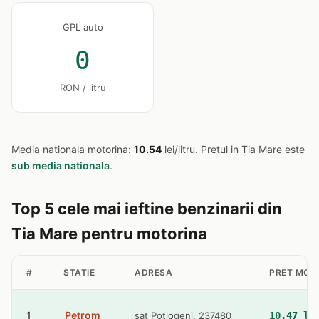
GPL auto
0
RON / litru
Media nationala motorina:
10.54
lei/litru. Pretul in Tia Mare este
sub media nationala
.
Top 5 cele mai ieftine benzinarii din
Tia Mare pentru motorina
#
STATIE
ADRESA
PRET MOT
1
Petrom
sat Potlogeni, 237480
10.47 le