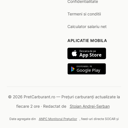
Confidentialitate
Termeni si conditii
Calculator salariu net
APLICATIE MOBILA
Descarca de pe
App Store
DISPONIBIL PE
Google Play
© 2026 PretCarburant.ro — Prețuri carburanți actualizate la
fiecare 2 ore · Redactat de
Stoian Andrei-Șerban
Date agregate din
ANPC Monitorul Prețurilor
, feed-uri directe SOCAR și