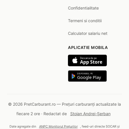
Confidentialitate
Termeni si conditii
Calculator salariu net
APLICATIE MOBILA
Descarca de pe
App Store
DISPONIBIL PE
Google Play
© 2026 PretCarburant.ro — Prețuri carburanți actualizate la
fiecare 2 ore · Redactat de
Stoian Andrei-Șerban
Date agregate din
ANPC Monitorul Prețurilor
, feed-uri directe SOCAR și