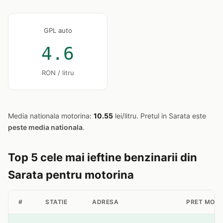
GPL auto
4.6
RON / litru
Media nationala motorina:
10.55
lei/litru. Pretul in Sarata este
peste media nationala
.
Top 5 cele mai ieftine benzinarii din
Sarata pentru motorina
#
STATIE
ADRESA
PRET MOTO