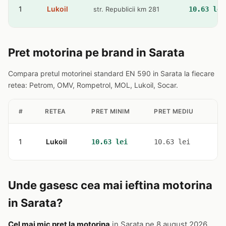
1
Lukoil
str. Republicii km 281
10.63 lei
Pret motorina pe brand in Sarata
Compara pretul motorinei standard EN 590 in Sarata la fiecare
retea: Petrom, OMV, Rompetrol, MOL, Lukoil, Socar.
#
RETEA
PRET MINIM
PRET MEDIU
ST
1
Lukoil
1
10.63 lei
10.63 lei
Unde gasesc cea mai ieftina motorina
in Sarata?
Cel mai mic pret la motorina
in Sarata pe 8 august 2026