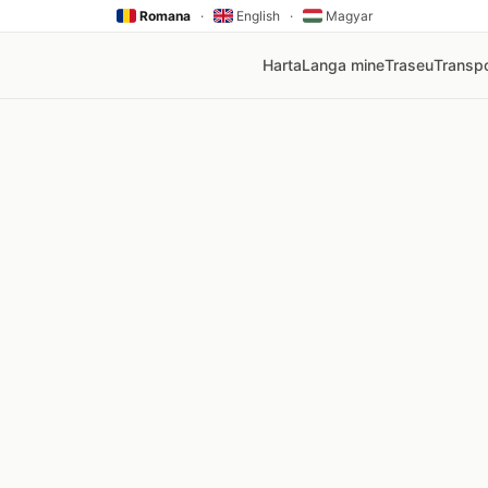
Romana
·
English
·
Magyar
Harta
Langa mine
Traseu
Transpo