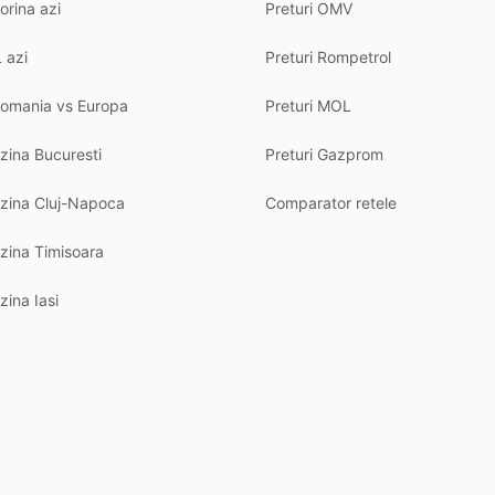
orina azi
Preturi OMV
 azi
Preturi Rompetrol
Romania vs Europa
Preturi MOL
zina Bucuresti
Preturi Gazprom
nzina Cluj-Napoca
Comparator retele
zina Timisoara
zina Iasi