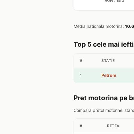
RON / litru
Media nationala motorina:
10.
Top 5 cele mai ieft
#
STATIE
1
Petrom
Pret motorina pe b
Compara pretul motorinei stand
#
RETEA