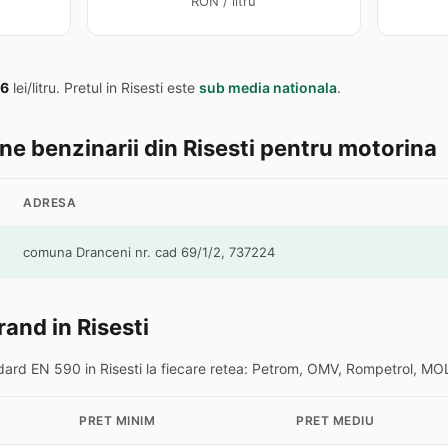
RON / litru
66
lei/litru. Pretul in Risesti este
sub media nationala
.
ine benzinarii din Risesti pentru motorina
ADRESA
comuna Dranceni nr. cad 69/1/2, 737224
rand in Risesti
ard EN 590 in Risesti la fiecare retea: Petrom, OMV, Rompetrol, MOL,
PRET MINIM
PRET MEDIU