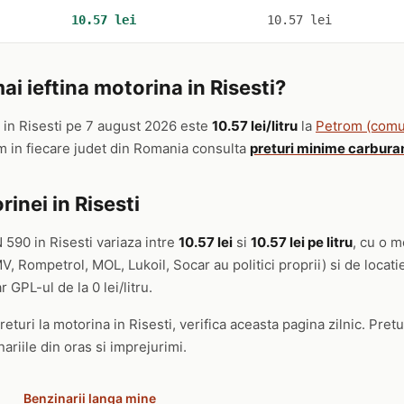
10.57 lei
10.57 lei
i ieftina motorina in Risesti?
in Risesti pe 7 august 2026 este
10.57 lei/litru
la
Petrom (comun
im in fiecare judet din Romania consulta
preturi minime carbura
inei in Risesti
 590 in Risesti variaza intre
10.57 lei
si
10.57 lei pe litru
, cu o m
, Rompetrol, MOL, Lukoil, Socar au politici proprii) si de locat
r GPL-ul de la 0 lei/litru.
eturi la motorina in Risesti, verifica aceasta pagina zilnic. Pretu
ariile din oras si imprejurimi.
Benzinarii langa mine