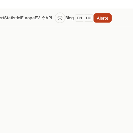
rt
Statistici
Europa
EV
API
Blog
Alerte
EN
HU