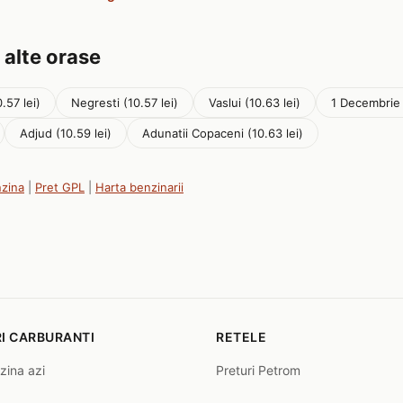
 alte orase
.57 lei)
Negresti (10.57 lei)
Vaslui (10.63 lei)
1 Decembrie 
Adjud (10.59 lei)
Adunatii Copaceni (10.63 lei)
nzina
|
Pret GPL
|
Harta benzinarii
I CARBURANTI
RETELE
zina azi
Preturi Petrom