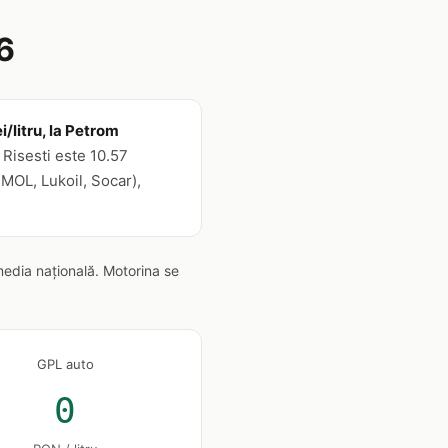
6
/litru, la Petrom
Risesti este 10.57
 MOL, Lukoil, Socar),
media națională. Motorina se
GPL auto
0