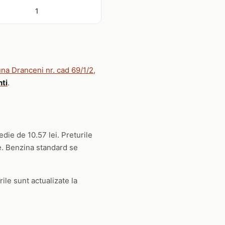
1
a Dranceni nr. cad 69/1/2,
nti
.
edie de 10.57 lei. Preturile
ie. Benzina standard se
rile sunt actualizate la