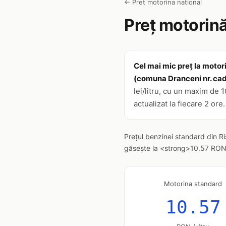
← Pret motorina national
Preț motorină
Cel mai mic preț la motori
(comuna Dranceni nr. cad
lei/litru, cu un maxim de 
actualizat la fiecare 2 ore
Prețul benzinei standard din R
găsește la <strong>10.57 RON/li
Motorina standard
10.57