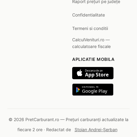
Raport prețuri pe județe
Confidentialitate
Termeni si conditii
CalculVenituri.ro —
calculatoare fiscale
APLICATIE MOBILA
Descarca de pe
App Store
DISPONIBIL PE
Google Play
© 2026 PretCarburant.ro — Prețuri carburanți actualizate la
fiecare 2 ore · Redactat de
Stoian Andrei-Șerban