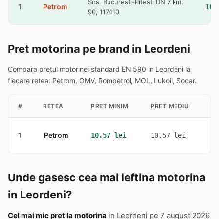
Sos. Bucuresti-Pitesti DN 7 km.
1
Petrom
10.
90, 117410
Pret motorina pe brand in Leordeni
Compara pretul motorinei standard EN 590 in Leordeni la
fiecare retea: Petrom, OMV, Rompetrol, MOL, Lukoil, Socar.
#
RETEA
PRET MINIM
PRET MEDIU
ST
1
Petrom
1
10.57 lei
10.57 lei
Unde gasesc cea mai ieftina motorina
in Leordeni?
Cel mai mic pret la motorina
in Leordeni pe 7 august 2026