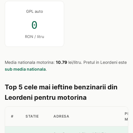
GPL auto
0
RON / litru
Media nationala motorina:
10.79
lei/litru. Pretul in Leordeni este
sub media nationala
.
Top 5 cele mai ieftine benzinarii din
Leordeni pentru motorina
PRE
#
STATIE
ADRESA
MOT