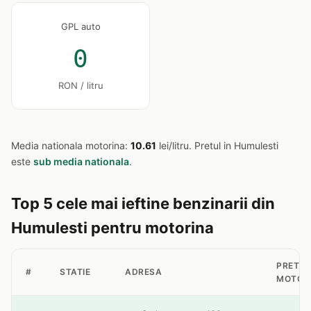
GPL auto
0
RON / litru
Media nationala motorina:
10.61
lei/litru. Pretul in Humulesti
este
sub media nationala
.
Top 5 cele mai ieftine benzinarii din
Humulesti pentru motorina
PRET
#
STATIE
ADRESA
MOTOR