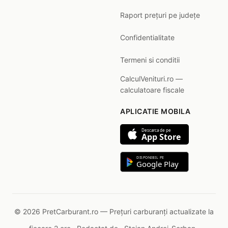
Raport prețuri pe județe
Confidentialitate
Termeni si conditii
CalculVenituri.ro —
calculatoare fiscale
APLICATIE MOBILA
Descarca de pe
App Store
DISPONIBIL PE
Google Play
© 2026 PretCarburant.ro — Prețuri carburanți actualizate la