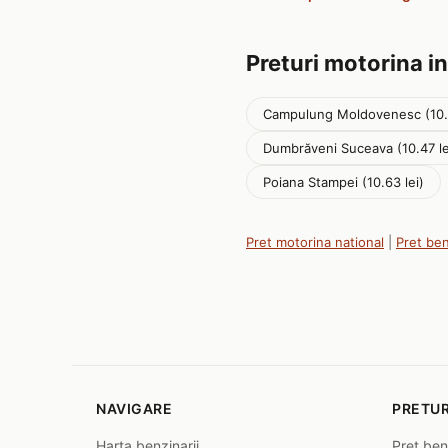
Preturi motorina in
Campulung Moldovenesc (10.5
Dumbrăveni Suceava (10.47 le
Poiana Stampei (10.63 lei)
Pret motorina national
|
Pret be
NAVIGARE
PRETUR
Harta benzinarii
Pret ben