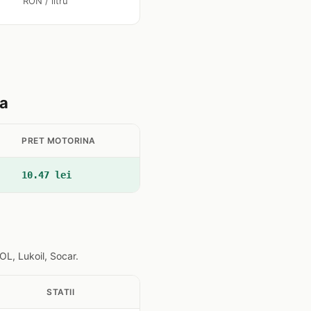
RON / litru
na
PRET MOTORINA
10.47 lei
L, Lukoil, Socar.
STATII