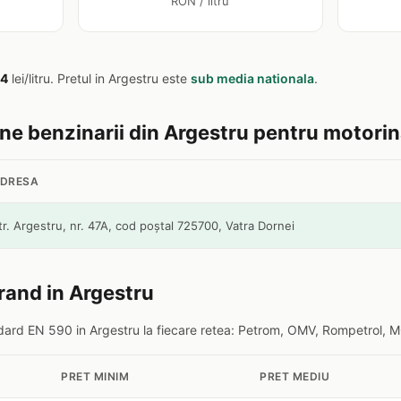
RON / litru
54
lei/litru. Pretul in Argestru este
sub media nationala
.
tine benzinarii din Argestru pentru motori
DRESA
tr. Argestru, nr. 47A, cod poştal 725700, Vatra Dornei
rand in Argestru
ard EN 590 in Argestru la fiecare retea: Petrom, OMV, Rompetrol, MO
PRET MINIM
PRET MEDIU