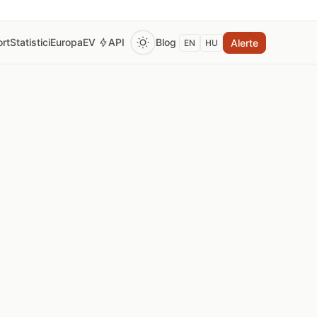
rt
Statistici
Europa
EV
API
Blog
Alerte
EN
HU