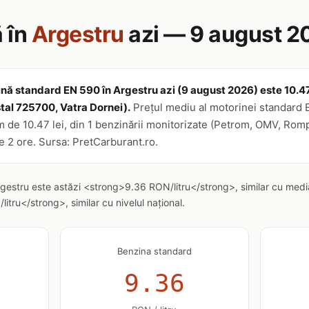
 în
Argestru
azi — 9 august 2
nă standard EN 590 în Argestru azi (9 august 2026) este 10.47 le
ştal 725700, Vatra Dornei).
Prețul mediu al motorinei standard 
im de 10.47 lei, din 1 benzinării monitorizate (Petrom, OMV, Romp
re 2 ore. Sursa: PretCarburant.ro.
rgestru este astăzi <strong>9.36 RON/litru</strong>, similar cu medi
tru</strong>, similar cu nivelul național.
Benzina standard
9.36