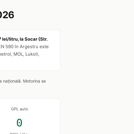
026
i/litru, la Socar (Str.
EN 590 în Argestru este
etrol, MOL, Lukoil,
a națională. Motorina se
GPL auto
0