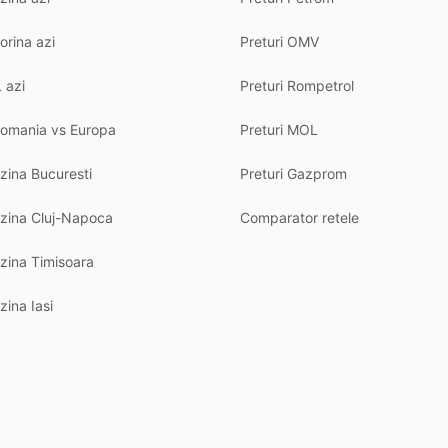
orina azi
Preturi OMV
 azi
Preturi Rompetrol
Romania vs Europa
Preturi MOL
zina Bucuresti
Preturi Gazprom
nzina Cluj-Napoca
Comparator retele
zina Timisoara
zina Iasi