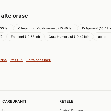
 alte orase
3 lei)
Câmpulung Moldovenesc (10.49 lei)
Drăguşeni (10.49 le
i)
Falticeni (10.53 lei)
Gura Humorului (10.47 lei)
Iacobesti
nzina
|
Pret GPL
|
Harta benzinarii
I CARBURANTI
RETELE
zina azi
Preturi Petrom