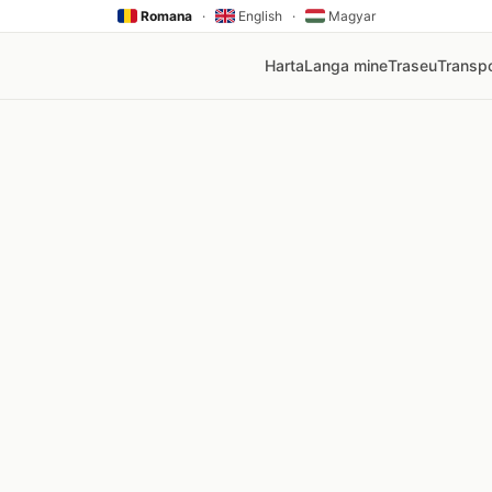
Romana
·
English
·
Magyar
Harta
Langa mine
Traseu
Transpo