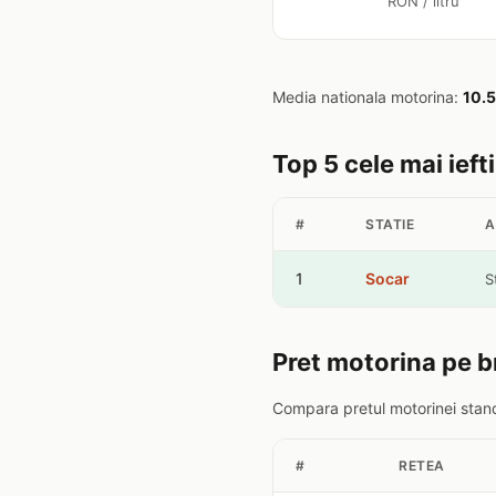
RON / litru
Media nationala motorina:
10.
Top 5 cele mai ief
#
STATIE
A
1
Socar
S
Pret motorina pe b
Compara pretul motorinei stand
#
RETEA