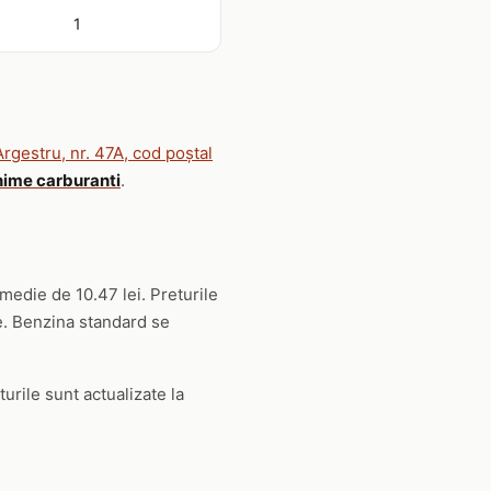
1
Argestru, nr. 47A, cod poştal
nime carburanti
.
 medie de 10.47 lei. Preturile
ie. Benzina standard se
turile sunt actualizate la