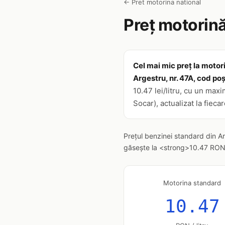
← Pret motorina national
Preț motorină
Cel mai mic preț la motori
Argestru, nr. 47A, cod po
10.47 lei/litru, cu un max
Socar), actualizat la fieca
Prețul benzinei standard din A
găsește la <strong>10.47 RON/li
Motorina standard
10.47