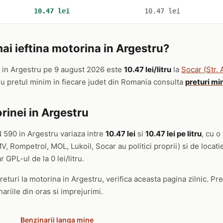
10.47 lei
10.47 lei
i ieftina motorina in Argestru?
in Argestru pe 9 august 2026 este
10.47 lei/litru
la
Socar (Str. 
ru pretul minim in fiecare judet din Romania consulta
preturi mi
rinei in Argestru
 590 in Argestru variaza intre
10.47 lei
si
10.47 lei pe litru
, cu o
, Rompetrol, MOL, Lukoil, Socar au politici proprii) si de locat
r GPL-ul de la 0 lei/litru.
eturi la motorina in Argestru, verifica aceasta pagina zilnic. Pre
ariile din oras si imprejurimi.
Benzinarii langa mine