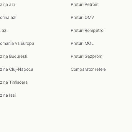
zina azi
Preturi Petrom
orina azi
Preturi OMV
 azi
Preturi Rompetrol
Romania vs Europa
Preturi MOL
zina Bucuresti
Preturi Gazprom
nzina Cluj-Napoca
Comparator retele
zina Timisoara
zina Iasi