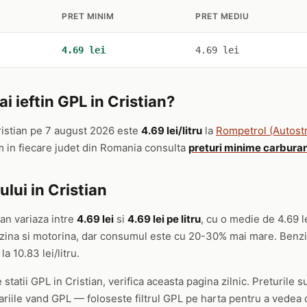
PRET MINIM
PRET MEDIU
4.69 lei
4.69 lei
 ieftin GPL in Cristian?
ristian pe 7 august 2026 este
4.69 lei/litru
la
Rompetrol (Autost
m in fiecare judet din Romania consulta
preturi minime carburan
lui in Cristian
ian variaza intre
4.69 lei
si
4.69 lei pe litru
, cu o medie de 4.69 
enzina si motorina, dar consumul este cu 20-30% mai mare. Benzi
la 10.83 lei/litru.
 statii GPL in Cristian, verifica aceasta pagina zilnic. Preturile s
ariile vand GPL — foloseste filtrul GPL pe harta pentru a vedea d