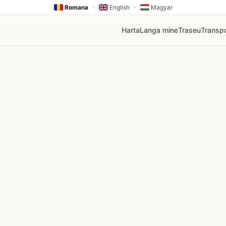
Romana
·
English
·
Magyar
Harta
Langa mine
Traseu
Transpo