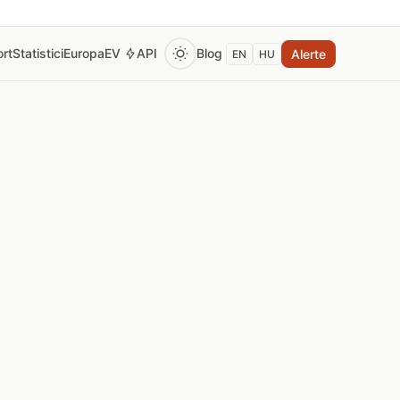
rt
Statistici
Europa
EV
API
Blog
Alerte
EN
HU