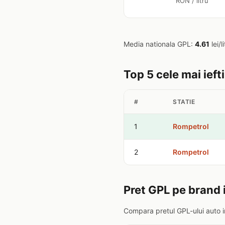
RON / litru
Media nationala GPL:
4.61
lei/l
Top 5 cele mai ieft
#
STATIE
1
Rompetrol
2
Rompetrol
Pret GPL pe brand 
Compara pretul GPL-ului auto i