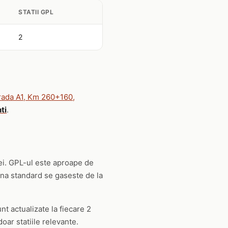
STATII GPL
2
rada A1, Km 260+160,
ti
.
lei. GPL-ul este aproape de
na standard se gaseste de la
unt actualizate la fiecare 2
oar statiile relevante.