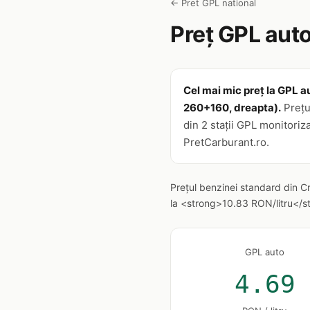
← Pret GPL national
Preț GPL auto
Cel mai mic preț la GPL au
260+160, dreapta).
Prețul
din 2 stații GPL monitoriz
PretCarburant.ro.
Prețul benzinei standard din C
la <strong>10.83 RON/litru</str
GPL auto
4.69