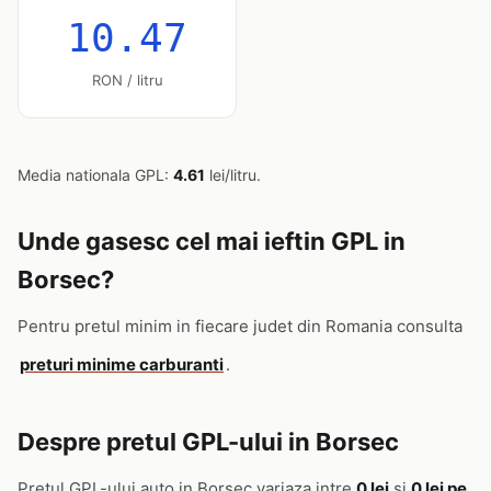
10.47
RON / litru
Media nationala GPL:
4.61
lei/litru.
Unde gasesc cel mai ieftin GPL in
Borsec?
Pentru pretul minim in fiecare judet din Romania consulta
preturi minime carburanti
.
Despre pretul GPL-ului in Borsec
Pretul GPL-ului auto in Borsec variaza intre
0 lei
si
0 lei pe