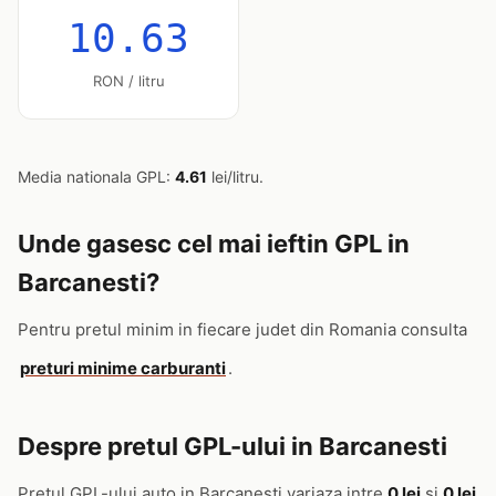
10.63
RON / litru
Media nationala GPL:
4.61
lei/litru.
Unde gasesc cel mai ieftin GPL in
Barcanesti?
Pentru pretul minim in fiecare judet din Romania consulta
preturi minime carburanti
.
Despre pretul GPL-ului in Barcanesti
Pretul GPL-ului auto in Barcanesti variaza intre
0 lei
si
0 lei