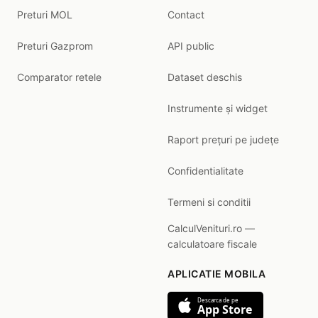
Preturi MOL
Contact
Preturi Gazprom
API public
Comparator retele
Dataset deschis
Instrumente și widget
Raport prețuri pe județe
Confidentialitate
Termeni si conditii
CalculVenituri.ro —
calculatoare fiscale
APLICATIE MOBILA
Descarca de pe
App Store