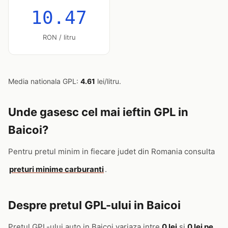
10.47
RON / litru
Media nationala GPL:
4.61
lei/litru.
Unde gasesc cel mai ieftin GPL in
Baicoi?
Pentru pretul minim in fiecare judet din Romania consulta
preturi minime carburanti
.
Despre pretul GPL-ului in Baicoi
Pretul GPL-ului auto in Baicoi variaza intre
0 lei
si
0 lei pe