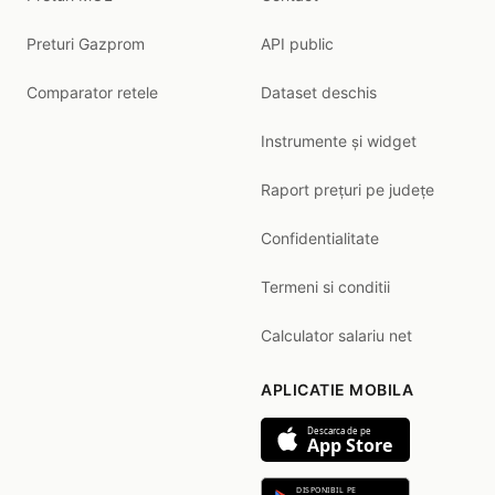
Preturi Gazprom
API public
Comparator retele
Dataset deschis
Instrumente și widget
Raport prețuri pe județe
Confidentialitate
Termeni si conditii
Calculator salariu net
APLICATIE MOBILA
Descarca de pe
App Store
DISPONIBIL PE