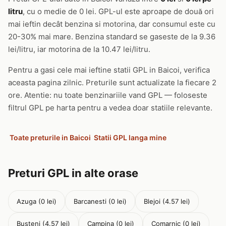
litru
, cu o medie de 0 lei. GPL-ul este aproape de două ori
mai ieftin decât benzina si motorina, dar consumul este cu
20-30% mai mare. Benzina standard se gaseste de la 9.36
lei/litru, iar motorina de la 10.47 lei/litru.
Pentru a gasi cele mai ieftine statii GPL in Baicoi, verifica
aceasta pagina zilnic. Preturile sunt actualizate la fiecare 2
ore. Atentie: nu toate benzinariile vand GPL — foloseste
filtrul GPL pe harta pentru a vedea doar statiile relevante.
Toate preturile in Baicoi
Statii GPL langa mine
Preturi GPL in alte orase
Azuga (0 lei)
Barcanesti (0 lei)
Blejoi (4.57 lei)
Busteni (4.57 lei)
Campina (0 lei)
Comarnic (0 lei)