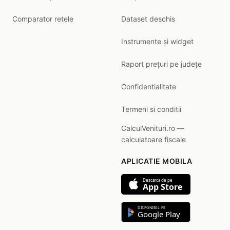
Comparator retele
Dataset deschis
Instrumente și widget
Raport prețuri pe județe
Confidentialitate
Termeni si conditii
CalculVenituri.ro —
calculatoare fiscale
APLICATIE MOBILA
Descarca de pe
App Store
DISPONIBIL PE
Google Play