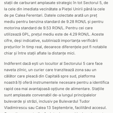
stații de carburant amplasate strategic în tot Sectorul 5, de
la cele din imediata vecinătate a Pieței Unirii până la cele
de pe Calea Ferentari. Datele colectate arată un preț
mediu pentru benzina standard de 9.28 RON/L și pentru
motorina standard de 9.53 RON/L. Pentru cei care
utilizează GPL, prețul mediu este de 4.29 RON/L. Aceste
cifre, deși indicative, subliniază importanța verificării
prețurilor în timp real, deoarece diferențele pot fi notabile
chiar și între stații aflate la distanțe mici.
Indiferent dacă ești un locuitor al Sectorului 5 care face
naveta zilnic, un curier care tranzitează zona sau un
călător care pleacă din Capitală spre sud, platforma
noastră îți oferă instrumentele necesare pentru a identifica
rapid cea mai avantajoasă opțiune de alimentare. Stațiile
sunt amplasate convenabil de-a lungul principalelor
bulevarde și străzi, inclusiv pe Bulevardul Tudor
Vladimirescu sau Calea 13 Septembrie, facilitând accesul.