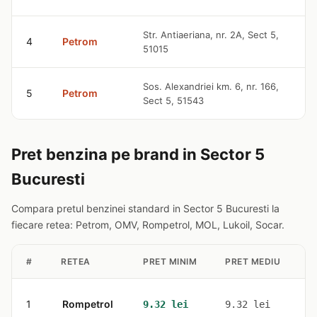
9
Str. Antiaeriana, nr. 2A, Sect 5,
4
Petrom
51015
l
9
Sos. Alexandriei km. 6, nr. 166,
5
Petrom
Sect 5, 51543
l
Pret benzina pe brand in Sector 5
Bucuresti
Compara pretul benzinei standard in Sector 5 Bucuresti la
fiecare retea: Petrom, OMV, Rompetrol, MOL, Lukoil, Socar.
#
RETEA
PRET MINIM
PRET MEDIU
S
1
Rompetrol
3
9.32 lei
9.32 lei