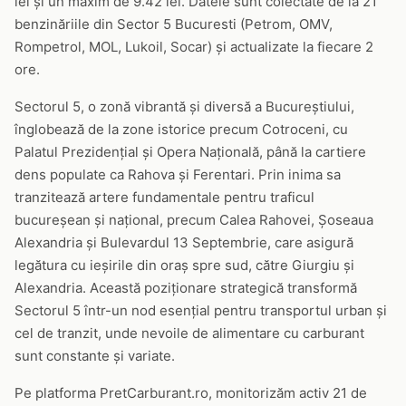
lei și un maxim de 9.42 lei. Datele sunt colectate de la 21
benzinăriile din Sector 5 Bucuresti (Petrom, OMV,
Rompetrol, MOL, Lukoil, Socar) și actualizate la fiecare 2
ore.
Sectorul 5, o zonă vibrantă și diversă a Bucureștiului,
înglobează de la zone istorice precum Cotroceni, cu
Palatul Prezidențial și Opera Națională, până la cartiere
dens populate ca Rahova și Ferentari. Prin inima sa
tranzitează artere fundamentale pentru traficul
bucureșean și național, precum Calea Rahovei, Șoseaua
Alexandria și Bulevardul 13 Septembrie, care asigură
legătura cu ieșirile din oraș spre sud, către Giurgiu și
Alexandria. Această poziționare strategică transformă
Sectorul 5 într-un nod esențial pentru transportul urban și
cel de tranzit, unde nevoile de alimentare cu carburant
sunt constante și variate.
Pe platforma PretCarburant.ro, monitorizăm activ 21 de