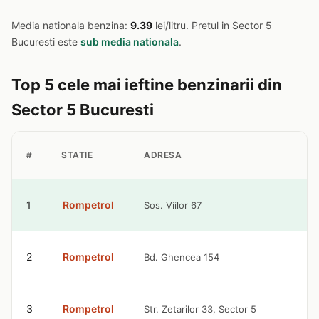
Media nationala benzina:
9.39
lei/litru. Pretul in Sector 5
Bucuresti este
sub media nationala
.
Top 5 cele mai ieftine benzinarii din
Sector 5 Bucuresti
P
#
STATIE
ADRESA
B
9
1
Rompetrol
Sos. Viilor 67
l
9
2
Rompetrol
Bd. Ghencea 154
l
9
3
Rompetrol
Str. Zetarilor 33, Sector 5
l