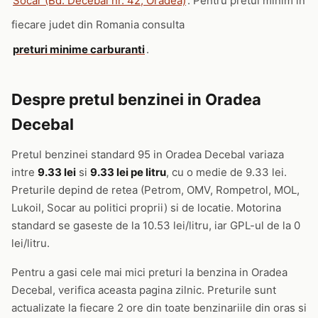
Socar (Bd. Decebal nr. 42, Oradea)
. Pentru pretul minim in
fiecare judet din Romania consulta
preturi minime carburanti
.
Despre pretul benzinei in Oradea
Decebal
Pretul benzinei standard 95 in Oradea Decebal variaza
intre
9.33 lei
si
9.33 lei pe litru
, cu o medie de 9.33 lei.
Preturile depind de retea (Petrom, OMV, Rompetrol, MOL,
Lukoil, Socar au politici proprii) si de locatie. Motorina
standard se gaseste de la 10.53 lei/litru, iar GPL-ul de la 0
lei/litru.
Pentru a gasi cele mai mici preturi la benzina in Oradea
Decebal, verifica aceasta pagina zilnic. Preturile sunt
actualizate la fiecare 2 ore din toate benzinariile din oras si