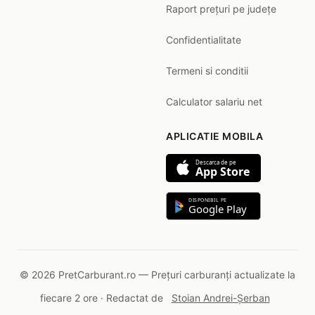
Raport prețuri pe județe
Confidentialitate
Termeni si conditii
Calculator salariu net
APLICATIE MOBILA
Descarca de pe
App Store
DISPONIBIL PE
Google Play
© 2026 PretCarburant.ro — Prețuri carburanți actualizate la
fiecare 2 ore · Redactat de
Stoian Andrei-Șerban