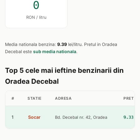
0
RON / litru
Media nationala benzina:
9.39
lei/litru. Pretul in Oradea
Decebal este
sub media nationala
.
Top 5 cele mai ieftine benzinarii din
Oradea Decebal
#
STATIE
ADRESA
PRET B
1
Socar
Bd. Decebal nr. 42, Oradea
9.33 l