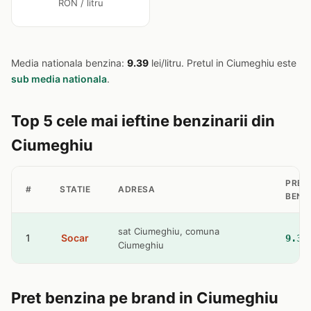
RON / litru
Media nationala benzina:
9.39
lei/litru. Pretul in Ciumeghiu este
sub media nationala
.
Top 5 cele mai ieftine benzinarii din
Ciumeghiu
PRET
#
STATIE
ADRESA
BENZ
sat Ciumeghiu, comuna
1
Socar
9.36
Ciumeghiu
Pret benzina pe brand in Ciumeghiu