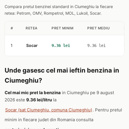
Compara pretul benzinei standard in Ciumeghiu la fiecare
retea: Petrom, OMV, Rompetrol, MOL, Lukoil, Socar.
#
RETEA
PRET MINIM
PRET MEDIU
ST
1
Socar
1
9.36 lei
9.36 lei
Unde gasesc cel mai ieftin benzina in
Ciumeghiu?
Cel mai mic pret la benzina
in Ciumeghiu pe 9 august
2026 este
9.36 lei/litru
la
Socar (sat Ciumeghiu, comuna Ciumeghiu)
. Pentru pretul
minim in fiecare judet din Romania consulta