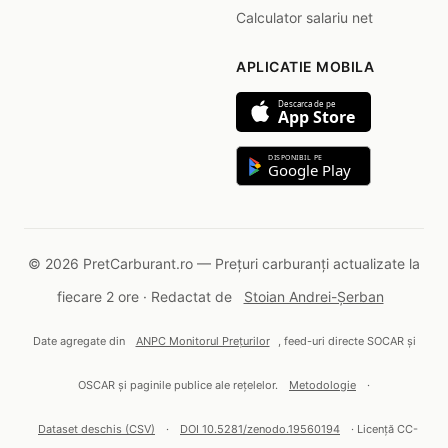
Calculator salariu net
APLICATIE MOBILA
Descarca de pe
App Store
DISPONIBIL PE
Google Play
© 2026 PretCarburant.ro — Prețuri carburanți actualizate la
fiecare 2 ore · Redactat de
Stoian Andrei-Șerban
Date agregate din
ANPC Monitorul Prețurilor
, feed-uri directe SOCAR și
OSCAR și paginile publice ale rețelelor.
Metodologie
·
Dataset deschis (CSV)
·
DOI 10.5281/zenodo.19560194
· Licență CC-