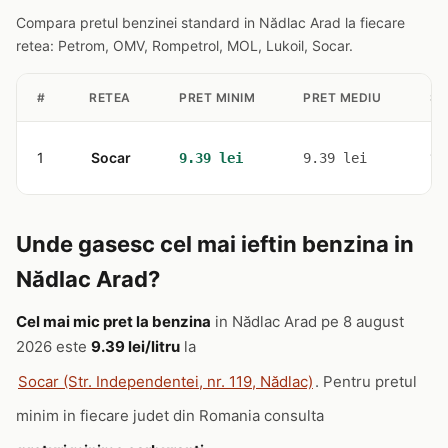
Compara pretul benzinei standard in Nădlac Arad la fiecare
retea: Petrom, OMV, Rompetrol, MOL, Lukoil, Socar.
#
RETEA
PRET MINIM
PRET MEDIU
ST
1
Socar
1
9.39 lei
9.39 lei
Unde gasesc cel mai ieftin benzina in
Nădlac Arad?
Cel mai mic pret la benzina
in Nădlac Arad pe 8 august
2026 este
9.39 lei/litru
la
Socar (Str. Independentei, nr. 119, Nădlac)
. Pentru pretul
minim in fiecare judet din Romania consulta