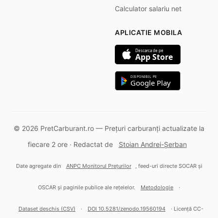
Calculator salariu net
APLICATIE MOBILA
Descarca de pe
App Store
DISPONIBIL PE
Google Play
© 2026 PretCarburant.ro — Prețuri carburanți actualizate la
fiecare 2 ore · Redactat de
Stoian Andrei-Șerban
Date agregate din
ANPC Monitorul Prețurilor
, feed-uri directe SOCAR și
OSCAR și paginile publice ale rețelelor.
Metodologie
·
Dataset deschis (CSV)
·
DOI 10.5281/zenodo.19560194
· Licență CC-