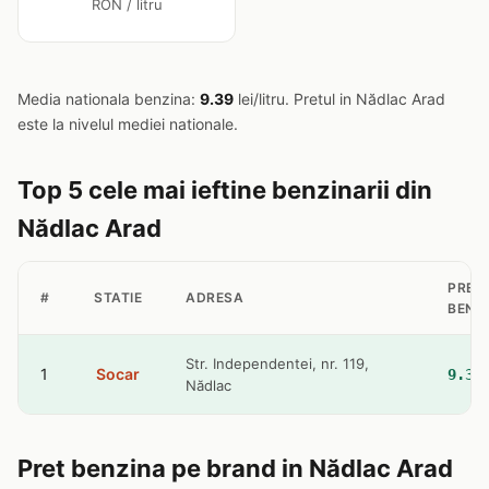
RON / litru
Media nationala benzina:
9.39
lei/litru. Pretul in Nădlac Arad
este la nivelul mediei nationale.
Top 5 cele mai ieftine benzinarii din
Nădlac Arad
PRET
#
STATIE
ADRESA
BENZ
Str. Independentei, nr. 119,
1
Socar
9.39
Nădlac
Pret benzina pe brand in Nădlac Arad