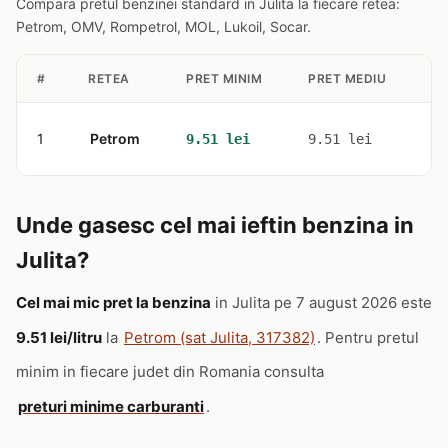
Compara pretul benzinei standard in Julita la fiecare retea:
Petrom, OMV, Rompetrol, MOL, Lukoil, Socar.
#
RETEA
PRET MINIM
PRET MEDIU
ST
1
Petrom
1
9.51 lei
9.51 lei
Unde gasesc cel mai ieftin benzina in
Julita?
Cel mai mic pret la benzina
in Julita pe 7 august 2026 este
9.51 lei/litru
la
Petrom (sat Julita, 317382)
. Pentru pretul
minim in fiecare judet din Romania consulta
preturi minime carburanti
.