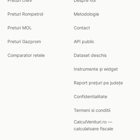
Preturi OMV
Despre noi
Preturi Rompetrol
Metodologie
Preturi MOL
Contact
Preturi Gazprom
API public
Comparator retele
Dataset deschis
Instrumente și widget
Raport prețuri pe județe
Confidentialitate
Termeni si conditii
CalculVenituri.ro —
calculatoare fiscale