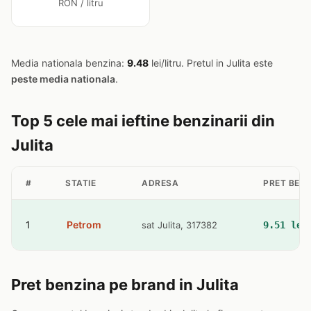
RON / litru
Media nationala benzina:
9.48
lei/litru. Pretul in Julita este
peste media nationala
.
Top 5 cele mai ieftine benzinarii din
Julita
#
STATIE
ADRESA
PRET BEN
1
Petrom
sat Julita, 317382
9.51 lei
Pret benzina pe brand in Julita