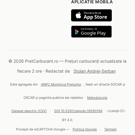
APLICATIE MOBILA
Descarca de pe
App Store
DISPONIBIL PE
Google Play
© 2026 PretCarburant.ro — Prețuri carburanți actualizate la
fiecare 2 ore · Redactat de
Stoian Andrei-Șerban
Date agregate din
ANPC Monitorul Prețurilor
, feed-uri directe SOCAR și
OSCAR și paginile publice ale rețelelor.
Metodologie
·
Dataset deschis (CSV)
·
DOI 10.5281/zenodo.19560194
· Licență CC-
BY 4.0.
Protejat de reCAPTCHA Google —
Politica Google
·
Termeni