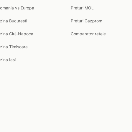
Romania vs Europa
Preturi MOL
zina Bucuresti
Preturi Gazprom
nzina Cluj-Napoca
Comparator retele
zina Timisoara
zina Iasi