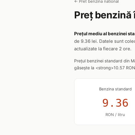
← Pret benzina national
Preț benzină 
Prețul mediu al benzinei sta
de 9.36 lei. Datele sunt cole
actualizate la fiecare 2 ore.
Prețul benzinei standard din M
găsește la <strong>10.57 RON/li
Benzina standard
9.36
RON / litru