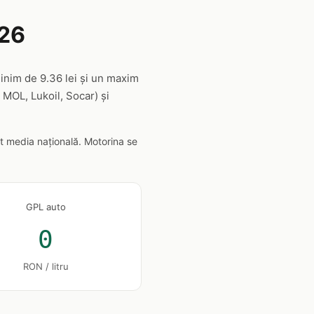
026
minim de 9.36 lei și un maxim
 MOL, Lukoil, Socar) și
t media națională. Motorina se
GPL auto
0
RON / litru