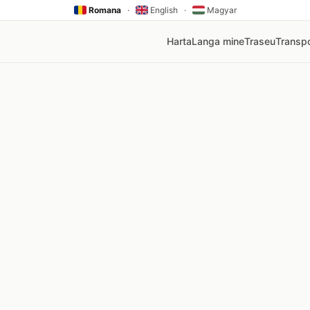
Romana
·
English
·
Magyar
Harta
Langa mine
Traseu
Transpo