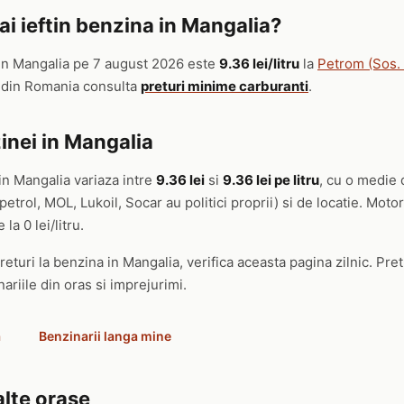
i ieftin benzina in Mangalia?
in Mangalia pe 7 august 2026 este
9.36 lei/litru
la
Petrom (Sos.
t din Romania consulta
preturi minime carburanti
.
inei in Mangalia
in Mangalia variaza intre
9.36 lei
si
9.36 lei pe litru
, cu o medie 
trol, MOL, Lukoil, Socar au politici proprii) si de locatie. Mot
 la 0 lei/litru.
eturi la benzina in Mangalia, verifica aceasta pagina zilnic. Pret
ariile din oras si imprejurimi.
a
Benzinarii langa mine
alte orase