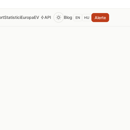
rt
Statistici
Europa
EV
API
Blog
Alerte
EN
HU