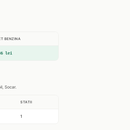
ET BENZINA
36 lei
l, Socar.
STATII
1