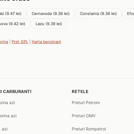
bi (9.47 lei)
Cernavoda (9.36 lei)
Constanta (9.36 lei)
Efo
ova (9.42 lei)
Lazu (9.39 lei)
orina
|
Pret GPL
|
Harta benzinarii
I CARBURANTI
RETELE
zina azi
Preturi Petrom
orina azi
Preturi OMV
 azi
Preturi Rompetrol