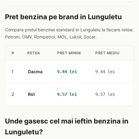
Pret benzina pe brand in Lunguletu
Compara pretul benzinei standard in Lunguletu la fiecare retea:
Petrom, OMV, Rompetrol, MOL, Lukoil, Socar.
#
RETEA
PRET MINIM
PRET MEDIU
ST
1
Dacma
1
9.44 lei
9.44 lei
2
Rst
1
9.57 lei
9.57 lei
Unde gasesc cel mai ieftin benzina in
Lunguletu?