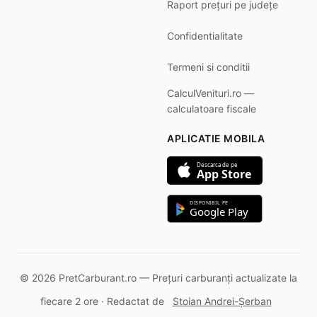
Raport prețuri pe județe
Confidentialitate
Termeni si conditii
CalculVenituri.ro —
calculatoare fiscale
APLICATIE MOBILA
Descarca de pe
App Store
DISPONIBIL PE
Google Play
© 2026 PretCarburant.ro — Prețuri carburanți actualizate la
fiecare 2 ore · Redactat de
Stoian Andrei-Șerban