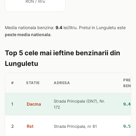
RON / litru
Media nationala benzina:
9.4
lei/litru. Pretul in Lunguletu este
peste media nationala
.
Top 5 cele mai ieftine benzinarii din
Lunguletu
PRET
#
STATIE
ADRESA
BENZI
Strada Principala (DN7), Nr.
1
Dacma
9.44 
172
2
Rst
Strada Principala, nr 81
9.57 