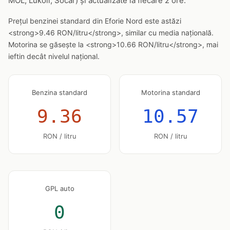
MOL, Lukoil, Socar) și actualizate la fiecare 2 ore.
Prețul benzinei standard din Eforie Nord este astăzi
<strong>9.46 RON/litru</strong>, similar cu media națională.
Motorina se găsește la <strong>10.66 RON/litru</strong>, mai
ieftin decât nivelul național.
Benzina standard
Motorina standard
9.36
10.57
RON / litru
RON / litru
GPL auto
0