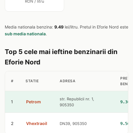
RON / litru
Media nationala benzina:
9.49
lei/litru. Pretul in Eforie Nord este
sub media nationala
.
Top 5 cele mai ieftine benzinarii din
Eforie Nord
PRET
#
STATIE
ADRESA
BENZI
str. Republicii nr. 1,
1
Petrom
9.36 
905350
2
Vhextraoil
DN39, 905350
9.56 