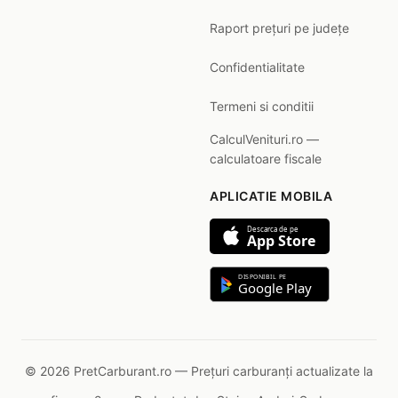
Raport prețuri pe județe
Confidentialitate
Termeni si conditii
CalculVenituri.ro —
calculatoare fiscale
APLICATIE MOBILA
Descarca de pe
App Store
DISPONIBIL PE
Google Play
© 2026 PretCarburant.ro — Prețuri carburanți actualizate la