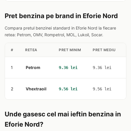
Pret benzina pe brand in Eforie Nord
Compara pretul benzinei standard in Eforie Nord la fiecare
retea: Petrom, OMV, Rompetrol, MOL, Lukoil, Socar.
#
RETEA
PRET MINIM
PRET MEDIU
S
1
Petrom
1
9.36 lei
9.36 lei
2
Vhextraoil
1
9.56 lei
9.56 lei
Unde gasesc cel mai ieftin benzina in
Eforie Nord?