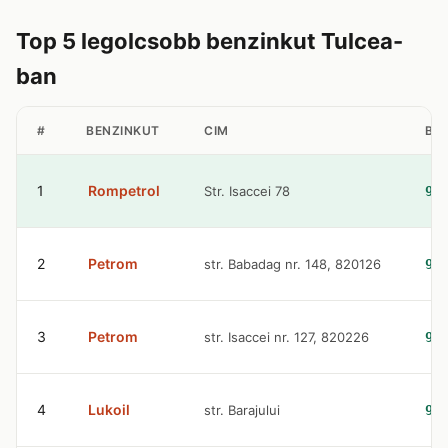
Top 5 legolcsobb benzinkut Tulcea-
ban
#
BENZINKUT
CIM
BEN
1
Rompetrol
Str. Isaccei 78
9.
2
Petrom
str. Babadag nr. 148, 820126
9.
3
Petrom
str. Isaccei nr. 127, 820226
9.
4
Lukoil
str. Barajului
9.