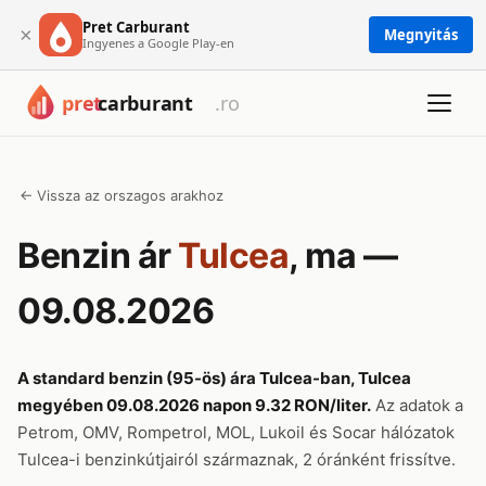
Pret Carburant
×
Megnyitás
Ingyenes a Google Play-en
← Vissza az orszagos arakhoz
Benzin ár
Tulcea
, ma —
09.08.2026
A standard benzin (95-ös) ára Tulcea-ban, Tulcea
megyében 09.08.2026 napon 9.32 RON/liter.
Az adatok a
Petrom, OMV, Rompetrol, MOL, Lukoil és Socar hálózatok
Tulcea-i benzinkútjairól származnak, 2 óránként frissítve.