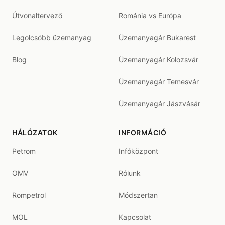
Útvonaltervező
Románia vs Európa
Legolcsóbb üzemanyag
Üzemanyagár Bukarest
Blog
Üzemanyagár Kolozsvár
Üzemanyagár Temesvár
Üzemanyagár Jászvásár
HÁLÓZATOK
INFORMÁCIÓ
Petrom
Infóközpont
OMV
Rólunk
Rompetrol
Módszertan
MOL
Kapcsolat