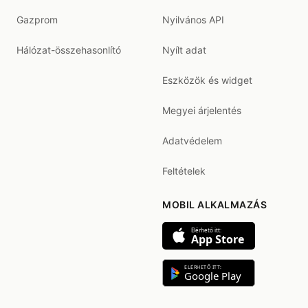
Gazprom
Nyilvános API
Hálózat-összehasonlító
Nyílt adat
Eszközök és widget
Megyei árjelentés
Adatvédelem
Feltételek
MOBIL ALKALMAZÁS
Elérhető itt:
App Store
ELÉRHETŐ ITT:
Google Play