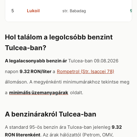
5
Lukoil
str. Babadag
9.
Hol találom a legolcsóbb benzint
Tulcea-ban?
A legalacsonyabb benzin ár
Tulcea-ban 09.08.2026
napon
9.32 RON/liter
a
Rompetrol (Str. Isaccei 78)
állomáson. A megyénkénti minimumárakhoz tekintse meg
a
minimális üzemanyagárak
oldalt.
A benzinárakról Tulcea-ban
A standard 95-ös benzin ára Tulcea-ban jelenleg
9.32
RON literenként
. Az árak hálózattól (Petrom, OMV,