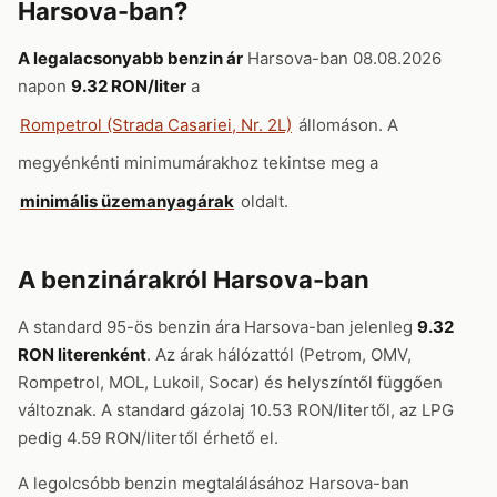
Harsova-ban?
A legalacsonyabb benzin ár
Harsova-ban 08.08.2026
napon
9.32 RON/liter
a
Rompetrol (Strada Casariei, Nr. 2L)
állomáson. A
megyénkénti minimumárakhoz tekintse meg a
minimális üzemanyagárak
oldalt.
A benzinárakról Harsova-ban
A standard 95-ös benzin ára Harsova-ban jelenleg
9.32
RON literenként
. Az árak hálózattól (Petrom, OMV,
Rompetrol, MOL, Lukoil, Socar) és helyszíntől függően
változnak. A standard gázolaj 10.53 RON/litertől, az LPG
pedig 4.59 RON/litertől érhető el.
A legolcsóbb benzin megtalálásához Harsova-ban