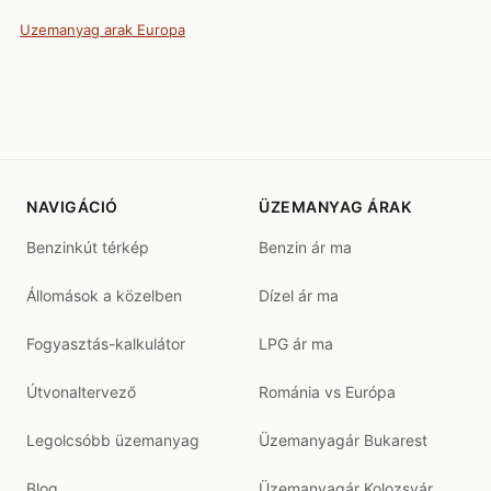
Uzemanyag arak Europa
NAVIGÁCIÓ
ÜZEMANYAG ÁRAK
Benzinkút térkép
Benzin ár ma
Állomások a közelben
Dízel ár ma
Fogyasztás-kalkulátor
LPG ár ma
Útvonaltervező
Románia vs Európa
Legolcsóbb üzemanyag
Üzemanyagár Bukarest
Blog
Üzemanyagár Kolozsvár