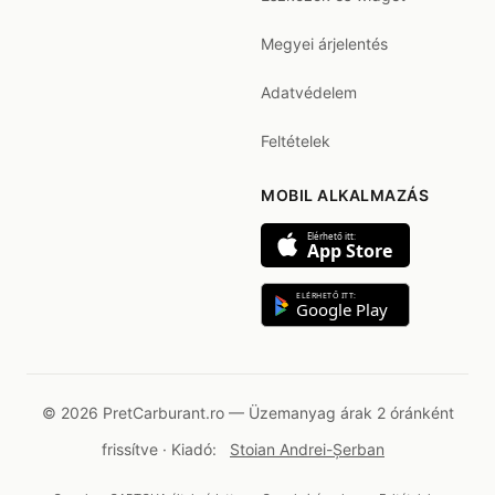
Megyei árjelentés
Adatvédelem
Feltételek
MOBIL ALKALMAZÁS
Elérhető itt:
App Store
ELÉRHETŐ ITT:
Google Play
© 2026 PretCarburant.ro — Üzemanyag árak 2 óránként
frissítve · Kiadó:
Stoian Andrei-Șerban