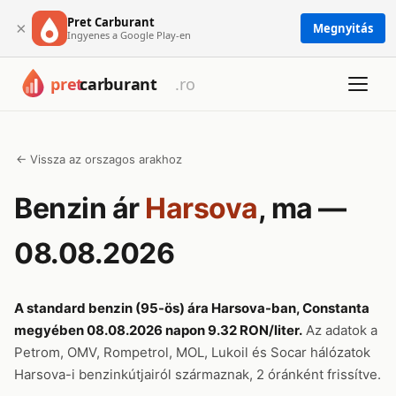
Pret Carburant
×
Megnyitás
Ingyenes a Google Play-en
← Vissza az orszagos arakhoz
Benzin ár
Harsova
, ma —
08.08.2026
A standard benzin (95-ös) ára Harsova-ban, Constanta
megyében 08.08.2026 napon 9.32 RON/liter.
Az adatok a
Petrom, OMV, Rompetrol, MOL, Lukoil és Socar hálózatok
Harsova-i benzinkútjairól származnak, 2 óránként frissítve.