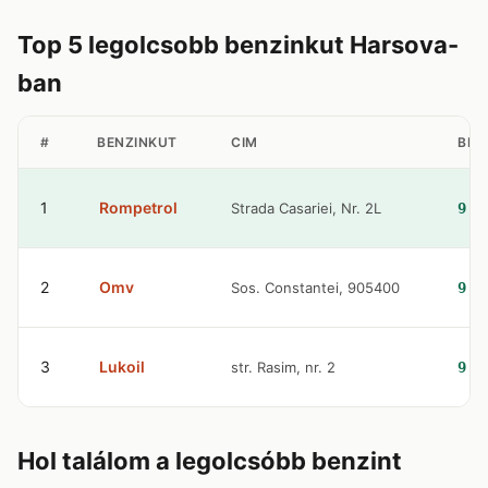
Top 5 legolcsobb benzinkut Harsova-
ban
#
BENZINKUT
CIM
BEN
1
Rompetrol
Strada Casariei, Nr. 2L
9.3
2
Omv
Sos. Constantei, 905400
9.4
3
Lukoil
str. Rasim, nr. 2
9.4
Hol találom a legolcsóbb benzint