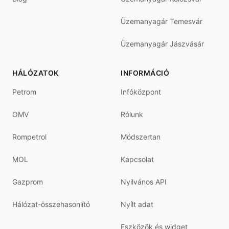
Üzemanyagár Temesvár
Üzemanyagár Jászvásár
HÁLÓZATOK
INFORMÁCIÓ
Petrom
Infóközpont
OMV
Rólunk
Rompetrol
Módszertan
MOL
Kapcsolat
Gazprom
Nyilvános API
Hálózat-összehasonlító
Nyílt adat
Eszközök és widget