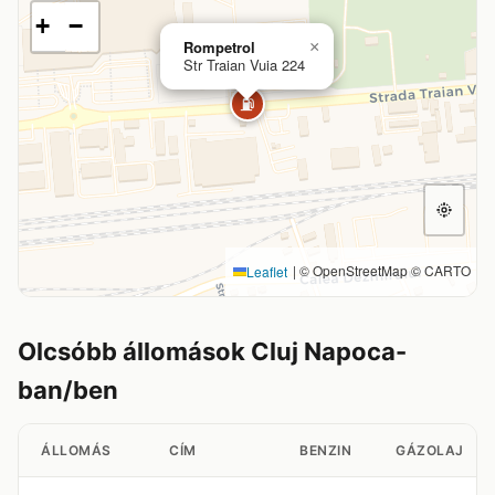
+
−
Rompetrol
×
Str Traian Vuia 224
⛽
|
© OpenStreetMap © CARTO
Leaflet
Olcsóbb állomások Cluj Napoca-
ban/ben
ÁLLOMÁS
CÍM
BENZIN
GÁZOLAJ