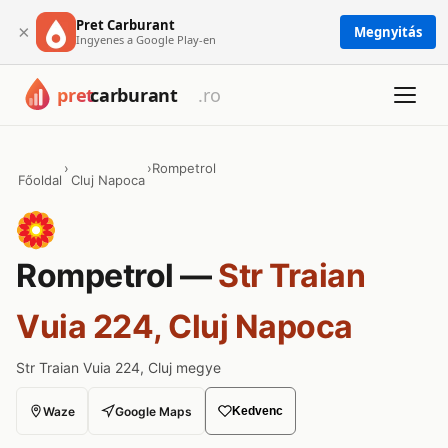
Pret Carburant
×
Megnyitás
Ingyenes a Google Play-en
›
›
Rompetrol
Főoldal
Cluj Napoca
Rompetrol —
Str Traian
Vuia 224, Cluj Napoca
Str Traian Vuia 224, Cluj megye
Waze
Google Maps
Kedvenc