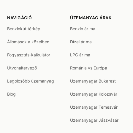
NAVIGÁCIÓ
ÜZEMANYAG ÁRAK
Benzinkút térkép
Benzin ár ma
Állomások a közelben
Dízel ár ma
Fogyasztás-kalkulátor
LPG ár ma
Útvonaltervező
Románia vs Európa
Legolcsóbb üzemanyag
Üzemanyagár Bukarest
Blog
Üzemanyagár Kolozsvár
Üzemanyagár Temesvár
Üzemanyagár Jászvásár