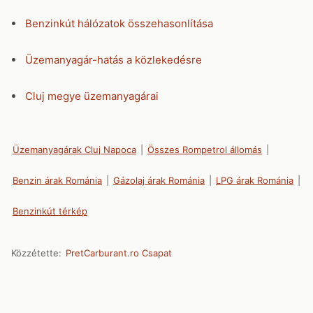
Benzinkút hálózatok összehasonlítása
Üzemanyagár-hatás a közlekedésre
Cluj megye üzemanyagárai
Üzemanyagárak Cluj Napoca
|
Összes Rompetrol állomás
|
Benzin árak Románia
|
Gázolaj árak Románia
|
LPG árak Románia
|
Benzinkút térkép
Közzétette:
PretCarburant.ro Csapat