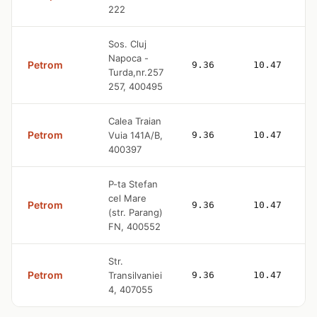
222
Sos. Cluj
Napoca -
Petrom
9.36
10.47
Turda,nr.257
257, 400495
Calea Traian
Petrom
Vuia 141A/B,
9.36
10.47
400397
P-ta Stefan
cel Mare
Petrom
9.36
10.47
(str. Parang)
FN, 400552
Str.
Petrom
Transilvaniei
9.36
10.47
4, 407055