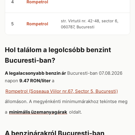
4
Rompetrol
str. Virtutii nr. 42-48, sector 6,
5
Rompetrol
060787, Bucuresti
Hol találom a legolcsóbb benzint
Bucuresti-ban?
A legalacsonyabb benzin ár
Bucuresti-ban 07.08.2026
napon
9.47 RON/liter
a
Rompetrol (Soseaua Viilor nr.67, Sector 5, Bucuresti)
állomáson. A megyénkénti minimumárakhoz tekintse meg
a
minimális üzemanyagárak
oldalt.
A benzinárakról Bucuresti-ban