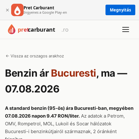
Pret Carburant
×
Megnyitás
Ingyenes a Google Play-en
← Vissza az orszagos arakhoz
Benzin ár
Bucuresti
, ma —
07.08.2026
A standard benzin (95-ös) ára Bucuresti-ban, megyében
07.08.2026 napon 9.47 RON/liter.
Az adatok a Petrom,
OMV, Rompetrol, MOL, Lukoil és Socar hálózatok
Bucuresti-i benzinkútjairól származnak, 2 óránként