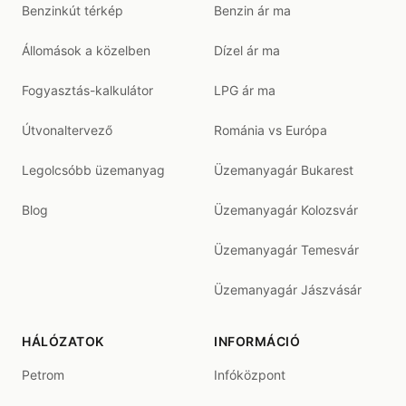
Benzinkút térkép
Benzin ár ma
Állomások a közelben
Dízel ár ma
Fogyasztás-kalkulátor
LPG ár ma
Útvonaltervező
Románia vs Európa
Legolcsóbb üzemanyag
Üzemanyagár Bukarest
Blog
Üzemanyagár Kolozsvár
Üzemanyagár Temesvár
Üzemanyagár Jászvásár
HÁLÓZATOK
INFORMÁCIÓ
Petrom
Infóközpont