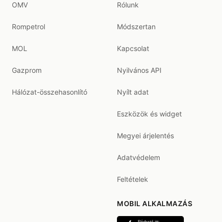
OMV
Rólunk
Rompetrol
Módszertan
MOL
Kapcsolat
Gazprom
Nyilvános API
Hálózat-összehasonlító
Nyílt adat
Eszközök és widget
Megyei árjelentés
Adatvédelem
Feltételek
MOBIL ALKALMAZÁS
Elérhető itt: