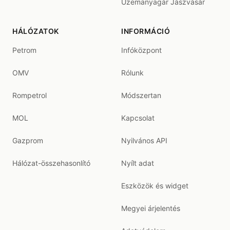
Üzemanyagár Jászvásár
HÁLÓZATOK
INFORMÁCIÓ
Petrom
Infóközpont
OMV
Rólunk
Rompetrol
Módszertan
MOL
Kapcsolat
Gazprom
Nyilvános API
Hálózat-összehasonlító
Nyílt adat
Eszközök és widget
Megyei árjelentés