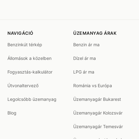
NAVIGÁCIÓ
ÜZEMANYAG ÁRAK
Benzinkút térkép
Benzin ár ma
Állomások a közelben
Dízel ár ma
Fogyasztás-kalkulátor
LPG ár ma
Útvonaltervező
Románia vs Európa
Legolcsóbb üzemanyag
Üzemanyagár Bukarest
Blog
Üzemanyagár Kolozsvár
Üzemanyagár Temesvár