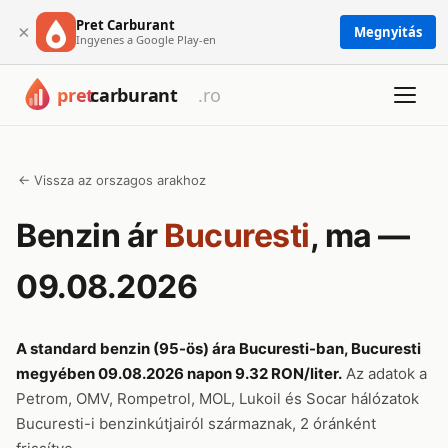
Pret Carburant
×
Megnyitás
Ingyenes a Google Play-en
← Vissza az orszagos arakhoz
Benzin ár
Bucuresti
, ma —
09.08.2026
A standard benzin (95-ös) ára Bucuresti-ban, Bucuresti
megyében 09.08.2026 napon 9.32 RON/liter.
Az adatok a
Petrom, OMV, Rompetrol, MOL, Lukoil és Socar hálózatok
Bucuresti-i benzinkútjairól származnak, 2 óránként