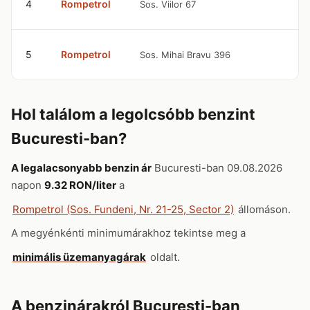
4
Rompetrol
Sos. Viilor 67
R
9
5
Rompetrol
Sos. Mihai Bravu 396
R
Hol találom a legolcsóbb benzint
Bucuresti-ban?
A legalacsonyabb benzin ár
Bucuresti-ban 09.08.2026
napon
9.32 RON/liter
a
Rompetrol (Sos. Fundeni, Nr. 21-25, Sector 2)
állomáson.
A megyénkénti minimumárakhoz tekintse meg a
minimális üzemanyagárak
oldalt.
A benzinárakról Bucuresti-ban