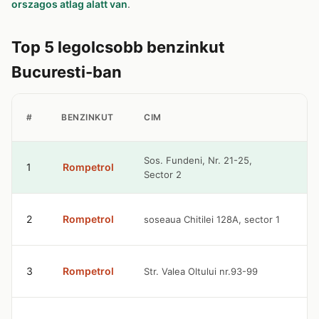
orszagos atlag alatt van
.
Top 5 legolcsobb benzinkut
Bucuresti-ban
B
#
BENZINKUT
CIM
A
9
Sos. Fundeni, Nr. 21-25,
1
Rompetrol
Sector 2
R
9
2
Rompetrol
soseaua Chitilei 128A, sector 1
R
9
3
Rompetrol
Str. Valea Oltului nr.93-99
R
9